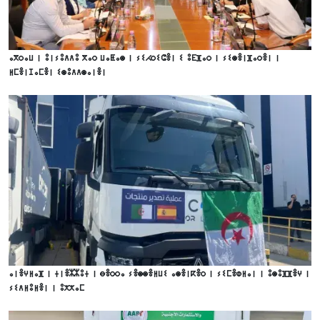
ⴰⴳⵔⴰⵡ ⵏ ⵓⵏⵢⵓⴷⴷⵓ ⴳⴰⵔ ⵡⴰⵟⴰⵙ ⵏ ⵢⵉⵃⵔⵉⵛⴻⵏ ⵉ ⵓⴹⴼⴰⵔ ⵏ ⵢⵉⵙⴻⵏⴼⴰⵔⴻⵏ ⵏ
ⵍⵎⴻⵏⵊⴰⵎⴻⵏ ⵉⵙⵓⴷⴷⵙⴰⵏⴻⵏ
ⴰⵏⴻⵖⵍⴰⴼ ⵏ ⵜⵏⴻⵣⵣⵓⵜ ⵏ ⴱⴻⵔⵔⴰ ⵢⴻⵙⵙⴻⵍⵡⵉ ⴰⵙⴻⵏⴽⴻⵔ ⵏ ⵢⵉⵎⴻⵀⵍⴰⵏ ⵏ ⵓⵙⵓⴼⴼⴻⵖ ⵏ
ⵢⵉⴷⵍⵓⵍⴻⵏ ⵏ ⵓⵅⵅⴰⵎ