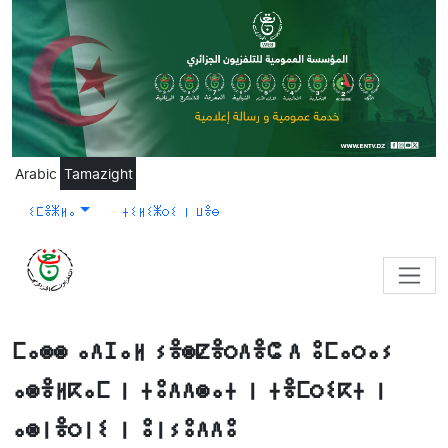
Skip to main content
Arabic
Tamazight
ⵉⵎⴻⵥⵍⴰ
ⵜⵉⵍⵉⵥⵔⵉ ⵏ ⵡⴻⴱ
ⵎⴰⵙⵙ ⴰⴷⵊⴰⵍ ⵢⴻⵙⵇⴻⵔⴷⴻⵛ ⴷ ⵓⵎⴰⵔⴰⵢ
ⴰⵙⴻⵍⴽⴰⵎ ⵏ ⵜⵓⴷⴷⵙⴰⵜ ⵏ ⵜⴻⵎⵔⵉⴽⵜ ⵏ
ⴰⵙⵏⴻⵔⵏⵉ ⵏ ⵓⵏⵢⵓⴷⴷⵓ