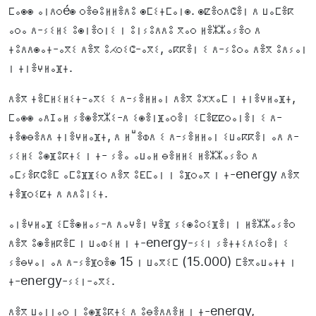
ⵎⴰⵙⵙ ⴰⵏⴷⵔéⵙ ⵔⴻⴱⵓⵍⵍⴻⴷⵓ ⵙⵎⵉⵜⵎⴰⵏⵙ. ⵙⵇⴻⵔⴷⵛⴻⵏ ⴷ ⵡⴰⵎⴻⴽ
ⴰⵔⴰ ⴷ-ⵢⵉⵍⵉ ⵓⵙⵏⴻⵔⵏⵉ ⵏ ⵓⵏⵢⵓⴷⴷⵓ ⴳⴰⵔ ⵍⴻⵣⵣⴰⵢⴻⵔ ⴷ
ⵜⵓⴷⴷⵙⴰⵜ-ⴰⴳⵉ ⴷⴻⴳ ⵓⵃⵔⵉⵛ-ⴰⴳⵉ, ⴰⴽⴽⴻⵏ ⵉ ⴷ-ⵢⵓⵔⴰ ⴷⴻⴳ ⵓⴷⵢⴰⵏ
ⵏ ⵜⵏⴻⵖⵍⴰⴼⵜ.
ⴷⴻⴳ ⵜⴻⵎⵍⵉⵍⵉⵜ-ⴰⴳⵉ ⵉ ⴷ-ⵢⴻⵍⵍⴰⵏ ⴷⴻⴳ ⵓⵅⵅⴰⵎ ⵏ ⵜⵏⴻⵖⵍⴰⴼⵜ,
ⵎⴰⵙⵙ ⴰⴷⵊⴰⵍ ⵢⴻⵙⴻⴳⵣⵉ-ⴷ ⵉⵙⴻⵏⴼⴰⵔⴻⵏ ⵉⵎⴻⵇⵇⵔⴰⵏⴻⵏ ⵉ ⴷ-
ⵜⴻⵙⴱⴻⴷⴷ ⵜⵏⴻⵖⵍⴰⴼⵜ, ⴷ ⵍⵯⴻⵀⴷ ⵉ ⴷ-ⵢⴻⵍⵍⴰⵏ ⵉⵡⴰⴽⴽⴻⵏ ⴰⴷ ⴷ-
ⵢⵉⵍⵉ ⵓⵙⴼⵓⴽⵜⵉ ⵏ ⵜ- ⵢⴻⴰ ⴰⵡⴰⵍ ⴱⴻⵍⵍⵉ ⵍⴻⵣⵣⴰⵢⴻⵔ ⴷ
ⴰⵎⵢⴻⴽⵛⴻⵎ ⴰⵎⵓⴼⴼⵉⵔ ⴷⴻⴳ ⵓⴹⵎⴰⵏ ⵏ ⵓⴼⵔⴰⴳ ⵏ ⵜ-energy ⴷⴻⴳ
ⵜⴻⴼⵔⵉⵇⵜ ⴷ ⴷⴷⵓⵏⵉⵜ.
ⴰⵏⴻⵖⵍⴰⴼ ⵉⵎⴻⵙⵍⴰⵢ-ⴷ ⴷⴰⵖⴻⵏ ⵖⴻⴼ ⵢⵉⵙⵓⵔⵉⴼⴻⵏ ⵏ ⵍⴻⵣⵣⴰⵢⴻⵔ
ⴷⴻⴳ ⵓⵙⴻⵍⴽⴻⵎ ⵏ ⵡⴰⵀⵉⵍ ⵏ ⵜ-energy-ⵢⵉⵏ ⵢⴻⵜⵜⵉⴷⵉⵔⴻⵏ ⵉ
ⵢⴻⴱⵖⴰⵏ ⴰⴷ ⴷ-ⵢⴻⴼⵔⴻⵙ 15 ⵏ ⵡⴰⴳⵉⵎ (15.000) ⵎⴻⴳⴰⵡⴰⵜⵜ ⵏ
ⵜ-energy-ⵢⵉⵏ-ⴰⴳⵉ.
ⴷⴻⴳ ⵡⴰⵏⵏⴰⵔ ⵏ ⵓⵙⴼⵓⴽⵜⵉ ⴷ ⵓⴱⴻⴷⴷⴻⵍ ⵏ ⵜ-energy,