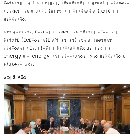
ⵓⴱⴻⴷⴷⴻⵍ ⵏ ⵜ ⵉ ⴷ-ⵢⴻⵍⵍⴰⵏ, ⵢⴻⵙⴱⴻⴳⴳⴻⵏ-ⴷ ⵍⴻⴱⵖⵉ ⵏ ⵜⵓⴷⴷⵙⴰⵜ
ⵉⵡⴰⴽⴽⴻⵏ ⴰⴷ ⴷ-ⵢⵉⵍⵉ ⵓⵙⵏⴻⵔⵏⵉ ⵏ ⵓⵏⵢⵓⴷⴷⵓ ⴷ ⵓⵃⵔⵉⵛ ⵏ ⵏ
ⵍⴻⵣⵣⴰⵢⴻⵔ.
ⴷⴻⴳ ⵜⴰⴳⴳⴰⵔⴰ, ⵎⵜⴰⵡⴰⵏ ⵉⵡⴰⴽⴽⴻⵏ ⴰⴷ ⵀⴻⴳⴳⵉⵏ ⴰⵎⵜⴰⵡⴰ ⵏ
ⵓⴼⴻⵀⴻⵎ (ⵎéⵎⵓⵔⴰⵏⴷⵓⵎ ⴷ'ⴻⵏⵜⴻⵏⵜⴻ) ⴰⵔⴰ ⴷ-ⵉⵙⴱⴻⴷⴷⴻⵏ
ⵢⵉⴱⴻⵔⴷⴰⵏ ⵉⵎⴰⵢⵏⵓⵜⴻⵏ ⵏ ⵓⵏⵢⵓⴷⴷⵓ ⴷⴻⴳ ⵡⴰⵏⵏⴰⵔ ⵏ ⵜ-
energy ⴷ ⵜ-energy-ⵢⵉⵏ ⵢⴻⵜⵜⵉⴷⵉⵔⴻⵏ ⴳⴰⵔ ⵍⴻⵣⵣⴰⵢⴻⵔ ⴷ
ⵜⵓⴷⴷⵙⴰⵜ-ⴰⴳⵉ.
ⴰⵔⵏⵓ ⵖⴻⵔ