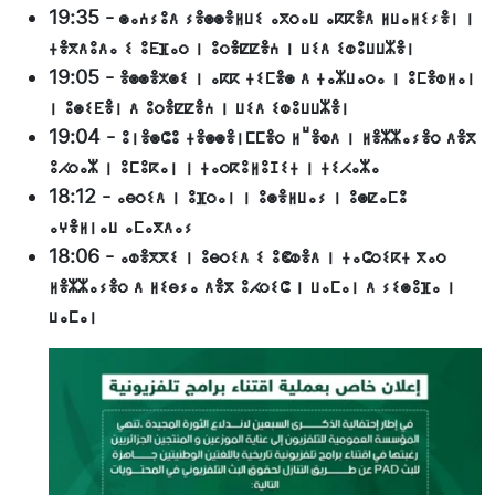
19:35
-
ⵙⴰⵄⵢⵓⴷ ⵢⴻⵙⵙⴻⵍⵡⵉ ⴰⴳⵔⴰⵡ ⴰⴽⴽⴻⴷ ⵍⵡⴰⵍⵉⵢⴻⵏ ⵏ
ⵜⴻⴳⴷⵓⴷⴰ ⵉ ⵓⴹⴼⴰⵔ ⵏ ⵓⵔⴻⵇⵇⴻⵄ ⵏ ⵡⵉⴷ ⵉⵀⵓⵡⵡⵣⴻⵏ
19:05
-
ⴻⵙⵙⴻⵅⵙⵉ ⵏ ⴰⴽⴽ ⵜⵉⵎⴻⵙ ⴷ ⵜⴰⵣⵡⴰⵔⴰ ⵏ ⵓⵎⴻⵀⵍⴰⵏ
ⵏ ⵓⵙⵉⴹⴻⵏ ⴷ ⵓⵔⴻⵇⵇⴻⵄ ⵏ ⵡⵉⴷ ⵉⵀⵓⵡⵡⵣⴻⵏ
19:04
-
ⵓⵏⴻⵙⵛⵓ ⵜⴻⵙⵙⴻⵏⵎⵎⴻⵔ ⵍⵯⴻⵀⴷ ⵏ ⵍⴻⵣⵣⴰⵢⴻⵔ ⴷⴻⴳ
ⵓⵃⵔⴰⵣ ⵏ ⵓⵎⵓⴽⴰⵏ ⵏ ⵜⴰⵔⴽⵓⵍⵓⵊⵉⵜ ⵏ ⵜⵉⵃⴰⵣⴰ
18:12
-
ⴰⴱⵔⵉⴷ ⵏ ⵓⴼⵔⴰⵏ ⵏ ⵓⵙⴻⵍⵡⴰⵢ ⵏ ⵓⵙⵇⴰⵎⵓ
ⴰⵖⴻⵍⵏⴰⵡ ⴰⵎⴰⴳⴷⴰⵢ
18:06
-
ⴰⵀⴻⴳⴳⵉ ⵏ ⵓⴱⵔⵉⴷ ⵉ ⵓⵞⵀⴻⴷ ⵏ ⵜⴰⵛⵔⵉⴽⵜ ⴳⴰⵔ
ⵍⴻⵣⵣⴰⵢⴻⵔ ⴷ ⵍⵉⴱⵢⴰ ⴷⴻⴳ ⵓⵃⵔⵉⵛ ⵏ ⵡⴰⵎⴰⵏ ⴷ ⵢⵉⵙⵓⴼⴰ ⵏ
ⵡⴰⵎⴰⵏ