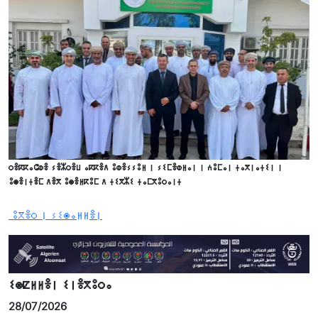
ⵔⴻⴽⴽⴰⵛⵀⴻ ⵢⴻⵣⵔⴻⵡ ⴰⴽⴽⴻⴷ ⵓⵀⴻⵢⵢⵓⵍ ⵏ ⵢⵉⵎⴻⵀⵍⴰⵏ ⵏ ⵄⵓⵎⴰⵏ ⵜⴰⴳⵏⴰⵜⵉⵏ ⵏ
ⵓⵙⴻⵏⵜⴻⵎ ⴷⴻⴳ ⵓⵙⴻⵍⴽⵓⵎ ⴷ ⵜⵉⴳⵣⵉ ⵜⴰⵎⴳⵓⵔⴰⵏⵜ
ⵓⴳⴻⵔ ⵏ ⵢⵉⵙⴰⵍⵍⴻⵏ
ⵉⵙⵇⵍⵍⴻⵏ ⵉⵏⴻⴳⵓⵔⴰ
28/07/2026