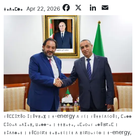
Facebook
X
LinkedI
Email
ⵜⴰⴷⴰⵎⵙⴰ
Apr 22, 2026
ⵢⴻⵎⵎⵓⴳⴻⵔ ⵓⵏⴻⵖⵍⴰⴼ ⵏ ⵜ-energy ⴷ ⵢⵉⵏ ⵢⴻⵜⵜⵉⴷⵉⵔⴻⵏ, ⵎⴰⵙⵙ
ⵎⵓⵔⴰⴷ ⴰⴷⵊⴰⵍ, ⵡⴰⵙⵙ-ⴰ ⵏ ⵜⵜⵍⴰⵜⴰ, ⴰⵎⴰⵔⴰⵢ ⴰⵙⴻⵍⴽⴰⵎ ⵏ
ⵜⵓⴷⴷⵙⴰⵜ ⵏ ⵜⴻⵎⵔⵉⴽⵜ ⵜⴰⵍⴰⵜⵉⵏⵉⵜ ⴷ ⵍⵉⴽⵔⴰⵢⵉⴱ ⵏ ⵜ-energy,