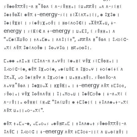
ⵢⴻⵙⴱⴻⴳⴳⴻⵏ-ⴷ ⵍⵯⴻⵀⴷ ⵉ ⴷ-ⵢⴻⵍⵍⴰⵏ ⵉⵡⴰⴽⴽⴻⵏ ⴰⴷ ⴷ-ⵢⵉⵍⵉ
ⵓⵙⵜⴻⵀⵣⵉ ⵙⴻⴳ ⵜ-energy-ⵢⵉⵏ ⵜⵉⵣⵉⴷⴳⴰⵏⵉⵏ, ⵙ ⵓⴼⵓⵙ ⵏ
ⵓⵙⵏⴻⴼⵍⵉ ⵏ ⵢⵉⵙⴻⵏⴼⴰⵔⴻⵏ ⵏ ⵍⵀⵉⴷⵔⵓⵞⵉⵏ ⴰⵣⴻⴳⵣⴰⵡ, ⵜ-
energy ⵏ ⵢⵉⵟⵉⵞ ⴷ ⵜ-energy ⵏ ⵡⴰⴹⵓ, ⵉ ⵢⴻⵍⵍⴰⵏ ⴷ
"ⴰⵎⵙⵉⵣⵡⴻⵔ ⵏ ⵜⴷⴰⵎⵙⴰ ⵏ ⴷⴷⵓⵏⵉⵜ", ⴰⴽⴽⴻⴷ ⵍⵯⴻⵀⴷ ⵏ ⵓⵃⵔⵉⵛ-
ⴰⴳⵉ ⴷⴻⴳ ⵓⵙⵉⴷⵔⴻⵙ ⵏ ⵓⴱⴰⵖⵓⵕ ⵏ ⵍⴽⴰⵔⴱⵓⵏ.
ⵎⴰⵙⵙ ⴰⴷⵊⴰⵍ ⵉⵎⵓⴷⴷ-ⴷ ⴷⴰⵖⴻⵏ ⵉⵙⴰⵍⵉ ⵖⴻⴼ ⵢⵉⵎⴻⵀⵍⴰⵏ ⵏ
ⵓⵃⵔⵉⵛ-ⵉⵙ, ⵙⴻⴳ ⵓⴼⴰⵔⵉⵙ, ⴰⵙⵉⵡⴻⴹ ⴷ ⵓⴼⵔⴰⵖ ⵏ ⵜⵔⵉⵙⵉⵜⵉ ⴷ
ⵓⴳⴰⵣ, ⴰⵔ ⵓⵙⵉⵍⴻⵖ ⴷ ⵓⴼⴰⵔⵉⵙ ⵏ ⵡⴰⵍⵍⴰⵍⴻⵏ. ⵢⴻⴱⴷⴻⵔ-ⴷ
ⴷⴰⵖⵍⵯⴻⵀⴷ ⵏ ⵓⵙⴼⵔⴰⵣ ⵏ ⵍⴼⴻⵟⵏⴰ ⵏ ⵜ-energy ⴷⴻⴳ ⵜⵎⵓⵔⵜ,
ⵢⴻⴱⵏⴰⵏ ⵖⴻⴼ ⵓⴱⴻⴷⴷⴻⵍ ⵏ ⵓⵏⴰⴳⵔⴰⵡ ⵏ ⵓⵙⴻⵎⵔⴻⵙ ⵏ ⵜ-ⴷⴰⴳⵉ ⵉ
ⴷ-ⵢⴻⵏⵏⴰ ⴱⴻⵍⵍⵉ ⵉⵍⴰⵇ "ⵓⵄⵉⵡⴻⵏ ⵙ ⵜⵎⵓⵙⵏⵉ ⵏ ⵜⵓⴷⴷⵙⴰⵜ-ⴰⴳⵉ
ⴷⴻⴳ ⵡⴰⵏⵏⴰⵔ-ⴰⴳⵉ".
ⵙⴻⴳ ⵜⴰⵎⴰ-ⵙ, ⴰⵎⴰⵔⴰⵢ ⴰⵙⴻⵍⴽⴰⵎ ⵏ ⵜⵓⴷⴷⵙⴰⵜ ⵢⴻⵙⴱⴻⴳⴳⴻⵏ-ⴷ
ⵓⴷⴻⵎ ⵏ ⵓⵃⵔⵉⵛ ⵏ ⵜ-energy ⴷⴻⴳ ⵜⵎⵓⵔⵜ-ⵏⵏⵉ ⴷ ⵡⴰⵀⵉⵍⴻⵏ ⵏ