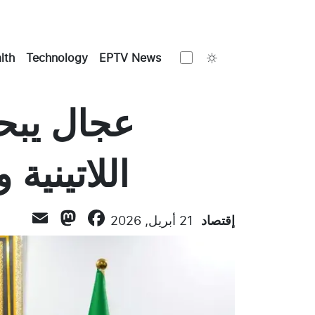
Toggle theme
lth
Technology
EPTV News
عجال يبحث
اللاتينية 
todon
ail
acebook
إقتصاد
21 أبريل, 2026