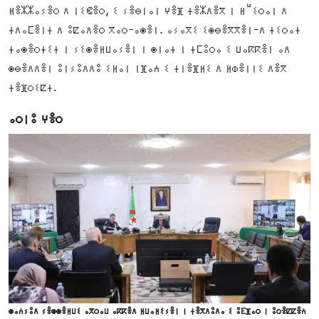
ⵍⴻⵣⵣⴰⵢⴻⵔ ⴷ ⵏⵉⵞⴻⵔ, ⵉ ⵢⴻⴱⵏⴰⵏ ⵖⴻⴼ ⵜⴻⵣⴷⴻⴳ ⵏ ⵍⵯⵉⵔⴰⵏ ⴷ
ⵜⴷⴰⵎⴻⵏⵜ ⴷ ⵓⵇⴰⴷⴻⵔ ⴳⴰⵔ-ⴰⵙⴻⵏ. ⴰⵢⴰⴳⵉ ⵉⵙⴱⴻⴳⴳⴻⵏ-ⴷ ⵜⵉⵔⴰⵜ
ⵜⴰⵙⴻⵔⵜⵉⵜ ⵏ ⵢⵉⵙⴻⵍⵡⴰⵢⴻⵏ ⵏ ⵙⵏⴰⵜ ⵏ ⵜⵎⵓⵔⴰ ⵉ ⵡⴰⴽⴽⴻⵏ ⴰⴷ
ⵙⴱⴻⴷⴷⴻⵏ ⵓⵏⵢⵓⴷⴷⵓ ⵉⵍⴰⵏ ⵏⴼⴰⵄ ⵉ ⵜⵏⴻⴼⵍⵉ ⴷ ⵍⵀⴻⵏⵏⵉ ⴷⴻⴳ
ⵜⴻⴼⵔⵉⵇⵜ.
ⴰⵔⵏⵓ ⵖⴻⵔ
ⵙⴰⵄⵢⵓⴷ ⵢⴻⵙⵙⴻⵍⵡⵉ ⴰⴳⵔⴰⵡ ⴰⴽⴽⴻⴷ ⵍⵡⴰⵍⵉⵢⴻⵏ ⵏ ⵜⴻⴳⴷⵓⴷⴰ ⵉ ⵓⴹⴼⴰⵔ ⵏ ⵓⵔⴻⵇⵇⴻⵄ