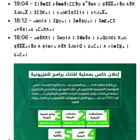
19:04
-
ⵓⵏⴻⵙⵛⵓ ⵜⴻⵙⵙⴻⵏⵎⵎⴻⵔ ⵍⵯⴻⵀⴷ ⵏ ⵍⴻⵣⵣⴰⵢⴻⵔ ⴷⴻⴳ
ⵓⵃⵔⴰⵣ ⵏ ⵓⵎⵓⴽⴰⵏ ⵏ ⵜⴰⵔⴽⵓⵍⵓⵊⵉⵜ ⵏ ⵜⵉⵃⴰⵣⴰ
18:12
-
ⴰⴱⵔⵉⴷ ⵏ ⵓⴼⵔⴰⵏ ⵏ ⵓⵙⴻⵍⵡⴰⵢ ⵏ ⵓⵙⵇⴰⵎⵓ
ⴰⵖⴻⵍⵏⴰⵡ ⴰⵎⴰⴳⴷⴰⵢ
18:06
-
ⴰⵀⴻⴳⴳⵉ ⵏ ⵓⴱⵔⵉⴷ ⵉ ⵓⵞⵀⴻⴷ ⵏ ⵜⴰⵛⵔⵉⴽⵜ ⴳⴰⵔ
ⵍⴻⵣⵣⴰⵢⴻⵔ ⴷ ⵍⵉⴱⵢⴰ ⴷⴻⴳ ⵓⵃⵔⵉⵛ ⵏ ⵡⴰⵎⴰⵏ ⴷ ⵢⵉⵙⵓⴼⴰ ⵏ
ⵡⴰⵎⴰⵏ