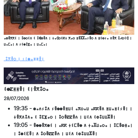
ⴰⵀⴻⴳⴳⵉ ⵏ ⵓⴱⵔⵉⴷ ⵉ ⵓⵞⵀⴻⴷ ⵏ ⵜⴰⵛⵔⵉⴽⵜ ⴳⴰⵔ ⵍⴻⵣⵣⴰⵢⴻⵔ ⴷ ⵍⵉⴱⵢⴰ ⴷⴻⴳ ⵓⵃⵔⵉⵛ ⵏ
ⵡⴰⵎⴰⵏ ⴷ ⵢⵉⵙⵓⴼⴰ ⵏ ⵡⴰⵎⴰⵏ
ⵓⴳⴻⵔ ⵏ ⵢⵉⵙⴰⵍⵍⴻⵏ
ⵉⵙⵇⵍⵍⴻⵏ ⵉⵏⴻⴳⵓⵔⴰ
28/07/2026
19:35
-
ⵙⴰⵄⵢⵓⴷ ⵢⴻⵙⵙⴻⵍⵡⵉ ⴰⴳⵔⴰⵡ ⴰⴽⴽⴻⴷ ⵍⵡⴰⵍⵉⵢⴻⵏ ⵏ
ⵜⴻⴳⴷⵓⴷⴰ ⵉ ⵓⴹⴼⴰⵔ ⵏ ⵓⵔⴻⵇⵇⴻⵄ ⵏ ⵡⵉⴷ ⵉⵀⵓⵡⵡⵣⴻⵏ
19:05
-
ⴻⵙⵙⴻⵅⵙⵉ ⵏ ⴰⴽⴽ ⵜⵉⵎⴻⵙ ⴷ ⵜⴰⵣⵡⴰⵔⴰ ⵏ ⵓⵎⴻⵀⵍⴰⵏ
ⵏ ⵓⵙⵉⴹⴻⵏ ⴷ ⵓⵔⴻⵇⵇⴻⵄ ⵏ ⵡⵉⴷ ⵉⵀⵓⵡⵡⵣⴻⵏ