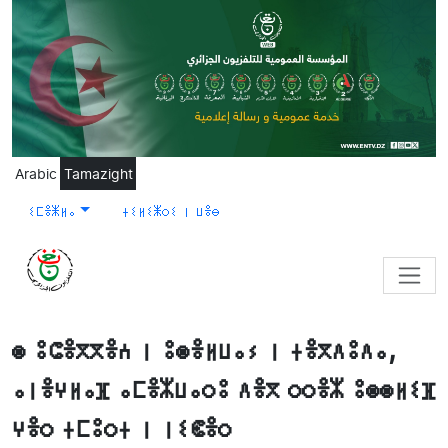
Skip to main content
Arabic
Tamazight
ⵉⵎⴻⵥⵍⴰ
ⵜⵉⵍⵉⵥⵔⵉ ⵏ ⵡⴻⴱ
ⵙ ⵓⵛⴻⴳⴳⴻⵄ ⵏ ⵓⵙⴻⵍⵡⴰⵢ ⵏ ⵜⴻⴳⴷⵓⴷⴰ,
ⴰⵏⴻⵖⵍⴰⴼ ⴰⵎⴻⵣⵡⴰⵔⵓ ⴷⴻⴳ ⵔⵔⴻⵣ ⵓⵙⵙⵍⵉⴼ
ⵖⴻⵔ ⵜⵎⵓⵔⵜ ⵏ ⵏⵉⵞⴻⵔ