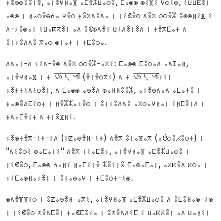
ⵜⴻⴱⴱⵓⵓⵏⴻ, ⴰⵏⴻⵖⵍⴰⴼ ⴰⵎⴻⵣⵡⴰⵔⵓ, ⵎⴰⵙⵙ ⵙⵉⴼⵉ ⵖⵔⵉⴱ, ⵉⵡⵡⴹⴻⵏ
ⴰⵙⵙ ⵏ ⵍⴰⵔⴻⴱⵄⴰ ⵖⴻⵔ ⵜⴻⴳⴷⵓⴷⴰ ⵏ ⵏⵉⵞⴻⵔ ⴷⴻⴳ ⵔⵔⴻⵣ ⵓⵙⵙⵍⵉⴼ ⵉ
ⴷ-ⵢⵓⵙⴰⵏ ⵉⵡⴰⴽⴽⴻⵏ ⴰⴷ ⵓⵞⵀⴷⴻⵏ ⵡⵉⴷⴻⵏⴻⴷ ⵏ ⵜⴻⴳⵎⴰⵜ ⴷ
ⵓⵏⵢⵓⴷⴷⵓ ⴳⴰⵔ ⵙⵏⴰⵜ ⵏ ⵜⵎⵓⵔⴰ.
ⴷⴷⴰⵏ-ⴷ ⵢⵉⴷ-ⴻⵙ ⴷⴻⴳ ⵔⵔⴻⵣ-ⴰⴳⵉ: ⵎⴰⵙⵙ ⵎⵓⵔⴰⴷ ⴰⴷⵊⴰⵍ,
ⴰⵏⴻⵖⵍⴰⴼ ⵏ ⵜ ऊर्जा (ⴻⵏⴻⵔⴳⵢ) ⴷ ⵜ ऊर्जाⵢⵉⵏ
ⵢⴻⵜⵜⵉⴷⵉⵔⴻⵏ, ⴷ ⵎⴰⵙⵙ ⴰⴱⴻⴷ ⵀⴰⵍⵍⵓⵓⵣ, ⴰⵏⴻⴱⴷⴰⴷ ⴰⵎⴰⵜⵓ ⵏ
ⵜⴰⵙⴻⴷⵎⵉⵔⵜ ⵏ ⵍⴻⵣⵣⴰⵢⴻⵔ ⵏ ⵓⵏⵢⵓⴷⴷⵓ ⴰⴳⵔⴰⵖⵍⴰⵏ ⵉⵍⵎⴻⵏⴷ ⵏ
ⵜⴷⴰⵎⴻⵏⵜ ⴷ ⵜⵏⴻⴼⵍⵉ.
ⵢⴻⵙⵜⴻⴳ-ⵉⵜ-ⵉⴷ (ⵉⵇⴰⴱⴻⵍ-ⵉⵜ) ⴷⴻⴳ ⵓⵏⴰⴼⴰⴳ (ⴰéⵔⵓⵃⵓⵔⵜ) ⵏ
"ⴷⵉⵓⵔⵉ ⵀⴰⵎⴰⵏⵉ" ⴷⴻⴳ ⵏⵉⴰⵎⴻⵢ, ⴰⵏⴻⵖⵍⴰⴼ ⴰⵎⴻⵣⵡⴰⵔⵓ ⵏ
ⵏⵉⵞⴻⵔ, ⵎⴰⵙⵙ ⵄⴰⵍⵉ ⵍⴰⵎⵉⵏⴻ ⵣⴻⵉⵏⴻ ⵎⴰⵀⴰⵎⴰⵏ, ⴰⴽⴽⴻⴷ ⴽⵔⴰ ⵏ
ⵢⵉⵎⴰⵙⵍⴰⵢⴻⵏ ⵏ ⵓⵏⴰⴱⴰⵖ ⵏ ⵜⵎⵓⵔⵜ-ⵉⵙ.
ⵙⴷⴻⴼⴼⵉⵔ ⵏ ⵓⵇⴰⴱⴻⵍ-ⴰⴳⵉ, ⴰⵏⴻⵖⵍⴰⴼ ⴰⵎⴻⵣⵡⴰⵔⵓ ⴷ ⵓⵎⵓⵍⴰⵙ-ⵉⵙ
ⵏ ⵏⵉⵞⴻⵔ ⵅⴻⴷⵎⴻⵏ ⵜⴰⵞⵎⵓⵢⴰ ⵏ ⵓⵅⴻⴷⴷⵉⵎ ⵉ ⵡⴰⴽⴽⴻⵏ ⴰⴷ ⵡⴰⵍⵉⵏ