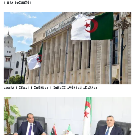
ⵏ ⵡⵉⴷ ⵉⵀⵓⵡⵡⵣⴻⵏ
ⴰⴱⵔⵉⴷ ⵏ ⵓⴼⵔⴰⵏ ⵏ ⵓⵙⴻⵍⵡⴰⵢ ⵏ ⵓⵙⵇⴰⵎⵓ ⴰⵖⴻⵍⵏⴰⵡ ⴰⵎⴰⴳⴷⴰⵢ