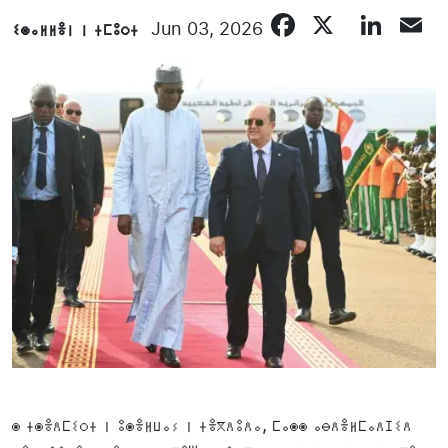
Facebook
X
Lin
E
ⵉⵙⴰⵍⵍⴻⵏ ⵏ ⵜⵎⵓⵔⵜ
Jun 03, 2026
ⵙ ⵜⵙⴻⴷⵎⵉⵔⵜ ⵏ ⵓⵙⴻⵍⵡⴰⵢ ⵏ ⵜⴻⴳⴷⵓⴷⴰ, ⵎⴰⵙⵙ ⴰⴱⴷⴻⵍⵎⴰⴷⵊⵉⴷ