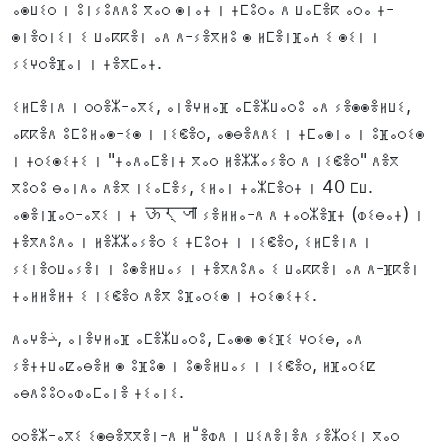
ⴰⵙⵡⵉⵔ ⵏ ⵓⵏⵢⵓⴷⴷⵓ ⴳⴰⵔ ⵙⵏⴰⵜ ⵏ ⵜⵎⵓⵔⴰ ⴷ ⵡⴰⵎⴻⴽ ⴰⵔⴰ ⵜ-
ⵙⵏⴻⵔⵏⵉⵏ ⵉ ⵡⴰⴽⴽⴻⵏ ⴰⴷ ⴷ-ⵢⴻⴳⵍⵓ ⵙ ⵍⵎⴻⵏⴼⴰⵄ ⵉ ⵙⵉⵏ ⵏ
ⵢⵉⵖⵔⴻⴼⴰⵏ ⵏ ⵜⴻⴳⵎⴰⵜ.
ⵉⵍⵎⴻⵏⴷ ⵏ ⵔⵔⴻⵣ-ⴰⴳⵉ, ⴰⵏⴻⵖⵍⴰⴼ ⴰⵎⴻⵣⵡⴰⵔⵓ ⴰⴷ ⵢⴻⵙⵙⴻⵍⵡⵉ,
ⴰⴽⴽⴻⴷ ⵓⵎⵓⵍⴰⵙ-ⵉⵙ ⵏ ⵏⵉⵞⴻⵔ, ⴰⵙⴱⴻⴷⴷⵉ ⵏ ⵜⵎⴰⵙⵏⴰ ⵏ ⵓⴼⴰⵔⵉⵙ
ⵏ ⵜⵔⵉⵙⵉⵜⵉ ⵏ "ⵜⴰⴷⴰⵎⴻⵏⵜ ⴳⴰⵔ ⵍⴻⵣⵣⴰⵢⴻⵔ ⴷ ⵏⵉⵞⴻⵔ" ⴷⴻⴳ
ⴳⵓⵔⵓ ⴱⴰⵏⴷⴰ ⴷⴻⴳ ⵏⵉⴰⵎⴻⵢ, ⵉⵍⴰⵏ ⵜⴰⵣⵎⴻⵔⵜ ⵏ 40 ⵎⵡ.
ⴰⵙⴻⵏⴼⴰⵔ-ⴰⴳⵉ ⵏ ⵜ ऊर्जा ⵢⴻⵍⵍⴰ-ⴷ ⴷ ⵜⴰⵔⵣⴻⴼⵜ (ⵀⵉⴱⴰⵜ) ⵏ
ⵜⴻⴳⴷⵓⴷⴰ ⵏ ⵍⴻⵣⵣⴰⵢⴻⵔ ⵉ ⵜⵎⵓⵔⵜ ⵏ ⵏⵉⵞⴻⵔ, ⵉⵍⵎⴻⵏⴷ ⵏ
ⵢⵉⵏⴻⵔⵡⴰⵢⴻⵏ ⵏ ⵓⵙⴻⵍⵡⴰⵢ ⵏ ⵜⴻⴳⴷⵓⴷⴰ ⵉ ⵡⴰⴽⴽⴻⵏ ⴰⴷ ⴷ-ⴼⴽⴻⵏ
ⵜⴰⵍⵍⴻⵍⵜ ⵉ ⵏⵉⵞⴻⵔ ⴷⴻⴳ ⵓⴼⴰⵔⵉⵙ ⵏ ⵜⵔⵉⵙⵉⵜⵉ.
ⴷⴰⵖⴻﻨ, ⴰⵏⴻⵖⵍⴰⴼ ⴰⵎⴻⵣⵡⴰⵔⵓ, ⵎⴰⵙⵙ ⵙⵉⴼⵉ ⵖⵔⵉⴱ, ⴰⴷ
ⵢⴻⵜⵜⵡⴰⵇⴰⴱⴻⵍ ⵙ ⵓⴼⵓⵙ ⵏ ⵓⵙⴻⵍⵡⴰⵢ ⵏ ⵏⵉⵞⴻⵔ, ⵍⴼⴰⵔⵉⵇ
ⴰⴱⴷⵓⵓⵔⴰⵀⴰⵎⴰⵏⴻ ⵜⵉⴰⵏⵉ.
ⵔⵔⴻⵣ-ⴰⴳⵉ ⵉⵙⴱⴻⴳⴳⴻⵏ-ⴷ ⵍⵯⴻⵀⴷ ⵏ ⵡⵉⴷⴻⵏⴻⴷ ⵢⴻⵣⵔⵉⵏ ⴳⴰⵔ