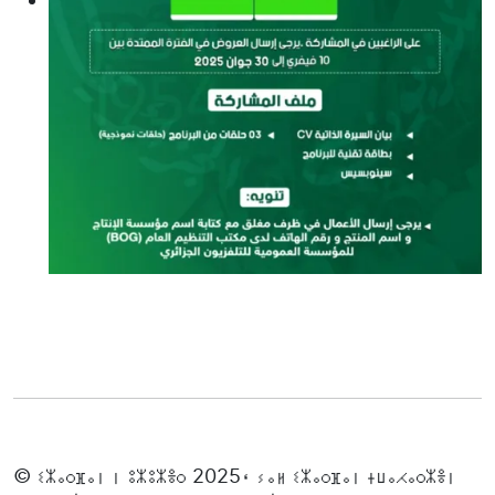
© ⵉⵣⴰⵔⴼⴰⵏ ⵏ ⵓⵣⵓⵣⴻⵔ 2025، ⵢⴰⵍ ⵉⵣⴰⵔⴼⴰⵏ ⵜⵡⴰⵃⴰⵔⵣⴻⵏ