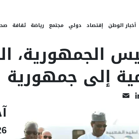
أخبار الوطن
إقتصاد
دولي
مجتمع
رياضة
ثقافة
صحة
س الجمهورية، الو
ة إلى جمهورية ال
LinkedIn
Email
Face
آخ
26