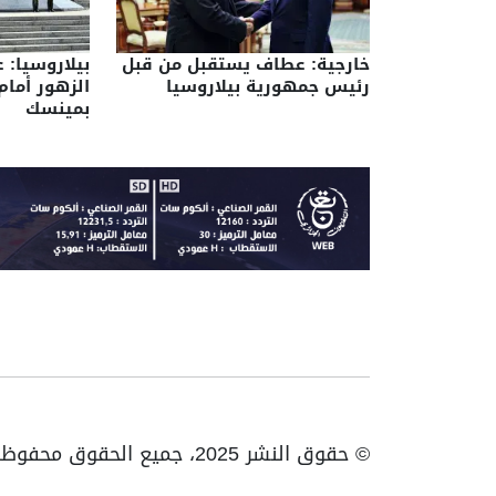
خارجية: عطاف يستقبل من قبل
بيلاروسيا: 
رئيس جمهورية بيلاروسيا
الزهور أمام
بمينسك
© حقوق النشر 2025، جميع الحقوق محفوظة ENTV | الهاتف: 023531010 | فاكس: 023531093 / 023531998