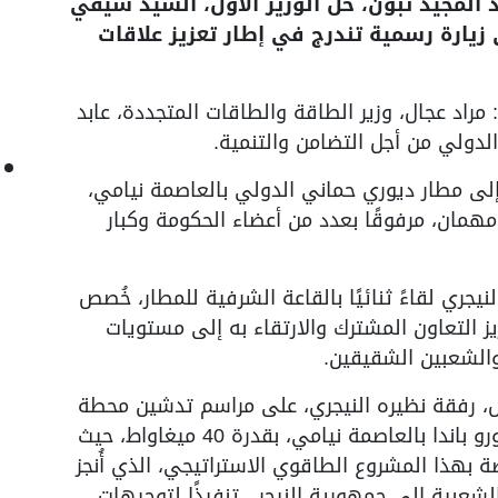
المجيد تبون، حلّ الوزير الأول، السيد سيفي
 زيارة رسمية تندرج في إطار تعزيز علاقات
 مراد عجال، وزير الطاقة والطاقات المتجددة، عابد
 الدولي من أجل التضامن والتنمية.
إلى مطار ديوري حماني الدولي بالعاصمة نيامي،
 مهمان، مرفوقًا بعدد من أعضاء الحكومة وكبار
نيجري لقاءً ثنائيًا بالقاعة الشرفية للمطار، خُصص
ز التعاون المشترك والارتقاء به إلى مستويات
والشعبين الشقيقين.
ول، رفقة نظيره النيجري، على مراسم تدشين محطة
توليد الكهرباء للتضامن الجزائري–النيجري بغورو باندا بالعاصمة نيامي، بقدرة 40 ميغاواط، حيث
صة بهذا المشروع الطاقوي الاستراتيجي، الذي أُنجز
لشعبية إلى جمهورية النيجر ، تنفيذًا لتوجيهات