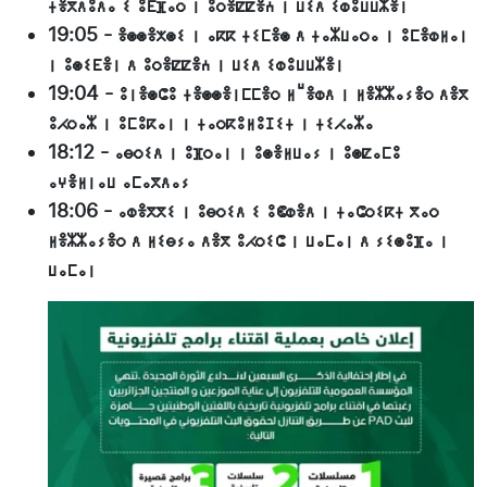
ⵜⴻⴳⴷⵓⴷⴰ ⵉ ⵓⴹⴼⴰⵔ ⵏ ⵓⵔⴻⵇⵇⴻⵄ ⵏ ⵡⵉⴷ ⵉⵀⵓⵡⵡⵣⴻⵏ
19:05
-
ⴻⵙⵙⴻⵅⵙⵉ ⵏ ⴰⴽⴽ ⵜⵉⵎⴻⵙ ⴷ ⵜⴰⵣⵡⴰⵔⴰ ⵏ ⵓⵎⴻⵀⵍⴰⵏ
ⵏ ⵓⵙⵉⴹⴻⵏ ⴷ ⵓⵔⴻⵇⵇⴻⵄ ⵏ ⵡⵉⴷ ⵉⵀⵓⵡⵡⵣⴻⵏ
19:04
-
ⵓⵏⴻⵙⵛⵓ ⵜⴻⵙⵙⴻⵏⵎⵎⴻⵔ ⵍⵯⴻⵀⴷ ⵏ ⵍⴻⵣⵣⴰⵢⴻⵔ ⴷⴻⴳ
ⵓⵃⵔⴰⵣ ⵏ ⵓⵎⵓⴽⴰⵏ ⵏ ⵜⴰⵔⴽⵓⵍⵓⵊⵉⵜ ⵏ ⵜⵉⵃⴰⵣⴰ
18:12
-
ⴰⴱⵔⵉⴷ ⵏ ⵓⴼⵔⴰⵏ ⵏ ⵓⵙⴻⵍⵡⴰⵢ ⵏ ⵓⵙⵇⴰⵎⵓ
ⴰⵖⴻⵍⵏⴰⵡ ⴰⵎⴰⴳⴷⴰⵢ
18:06
-
ⴰⵀⴻⴳⴳⵉ ⵏ ⵓⴱⵔⵉⴷ ⵉ ⵓⵞⵀⴻⴷ ⵏ ⵜⴰⵛⵔⵉⴽⵜ ⴳⴰⵔ
ⵍⴻⵣⵣⴰⵢⴻⵔ ⴷ ⵍⵉⴱⵢⴰ ⴷⴻⴳ ⵓⵃⵔⵉⵛ ⵏ ⵡⴰⵎⴰⵏ ⴷ ⵢⵉⵙⵓⴼⴰ ⵏ
ⵡⴰⵎⴰⵏ