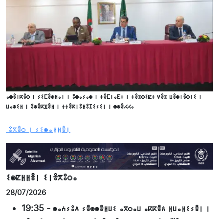
ⴰⵙⴻⵏⴽⴻⵔ ⵏ ⵢⵉⵎⴻⵀⵍⴰⵏ ⵏ ⵓⵙⴰⵢⴰⵙ ⵏ ⵜⴻⵎⵏⴰⴹⵜ ⵏ ⵜⴻⴼⵔⵉⵇⵜ ⵖⴻⴼ ⵡⴻⵙⵏⴻⵔⵏⵉ ⵏ
ⵡⴰⵀⵉⵍ ⵏ ⵓⵙⴻⴽⴼⴻⵍ ⵏ ⵜⵜⴻⴽⵏⵓⵍⵓⵊⵉⵢⵉⵏ ⵏ ⵙⵙⴻⵃⵃⴰ
ⵓⴳⴻⵔ ⵏ ⵢⵉⵙⴰⵍⵍⴻⵏ
ⵉⵙⵇⵍⵍⴻⵏ ⵉⵏⴻⴳⵓⵔⴰ
28/07/2026
19:35
-
ⵙⴰⵄⵢⵓⴷ ⵢⴻⵙⵙⴻⵍⵡⵉ ⴰⴳⵔⴰⵡ ⴰⴽⴽⴻⴷ ⵍⵡⴰⵍⵉⵢⴻⵏ ⵏ