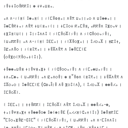
ⵢⴻⵜⵜⵓⵔⴻⴽⴽⵓⵏ ⵙ ⵜⵖⴰⵡⵍⴰ.
ⴰⴷ ⴷ-ⵢⵉⵍⵉ ⵓⵙⴰⵍⵉ ⵏ ⵢⵉⵎⴻⵀⵍⴰⵏ ⴷⴻⴳ ⵡⴰⵏⵏⴰⵔ ⴷ ⵡⵓⵙⵙⴰⵏ ⵏ
ⵓⵙⵎⴻⴽⵜⴰⵢ ⴷⴻⴳ ⵜⵡⵉⵍⴰⵢⵉⵏ ⵏ ⵜⵎⵓⵔⵜ ⴽⴰⵎⴻⵍ, ⴰⴽⴽⴻⴷ ⵓⴼⵔⴰⵖ ⵏ
ⵜⴼⵓⵍⵉⵡⵉⵏ ⵏ ⵓⵏⵢⵓⴷⴷⵓ ⵉ ⵢⵉⵎⴻⵔⵣⵉⵢⴻⵏ ⴷ ⵢⵉⵛⴻⵔⵔⴰⵢⴻⵏ,
ⵉⵡⴰⴽⴽⴻⵏ ⴰⴷ ⴷ-ⵢⵉⵍⵉ ⵓⴹⵎⴰⵏ ⵏ ⵢⵉⵣⴻⵔⴼⴰⵏ ⵏ ⵓⵃⵔⴰⵣ ⵏ ⵍⵇⵓⵜ,
ⵓⵇⴰⴷⴻⵔ ⵏ ⵢⵉⵍⵓⴳⴰⵏ ⵏ ⵜⴻⵣⴷⴻⴳ ⴷ ⵓⵙⴻⵎⵎⵉⴹ
(ⵔⴻⴼⵔⵉⴳⴻⵔⴰⵜⵉⵓⵏ).
ⵜⴻⵙⵙⴰⵡⴻⵍ ⵜⵏⴻⵖⵍⴰⴼⵜ ⵉ ⵢⵉⵛⴻⵔⵔⴰⵢⴻⵏ ⴷ ⵢⵉⵎⴰⵙⵡⴰⵢⴻⵏ ⵏ
ⵜⴷⴰⵎⵙⴰ ⵉ ⵡⴰⴽⴽⴻⵏ ⴰⴷ ⵇⴰⴷⵔⴻⵏ ⵙ ⵍⵯⴻⵀⴷ ⵉⵍⵓⴳⴰⵏ ⵏ ⵜⴻⵣⴷⴻⴳ ⴷ
ⵓⵣⵔⴰⵔ ⵏ ⵓⵙⴻⵎⵎⵉⴹ (ⵛⵀⴰîⵏⴻ ⴷⴻ ⴼⵔⵓⵉⴷ), ⵉ ⵓⵃⵔⴰⵣ ⵏ ⵙⵙⴻⵃⴰ ⵏ
ⵓⵎⴻⵔⵣⵉ.
ⵉ ⵓⴹⵎⴰⵏ ⵏ ⵜⵜⴻⴽⴽⵉ ⵏ ⵓⵎⴻⵔⵣⵉ ⴷⴻⴳ ⵓⵃⵔⴰⵣ ⵏ ⵙⵙⴻⵃⴰ-ⵙ,
ⵜⴰⵏⴻⵖⵍⴰⴼⵜ ⵜⴻⵙⵙⴻⵔⵙ ⵓⵙⵉⵙⵏⴻⴹ (ⴰⵃⵃⵍⵉⵛⴰⵜⵉⵓⵏ) ⵓⵙⴻⵍⴽⵓⵎ
"ⵎⵓⵔⴰⴼⴻⵇ-ⵛⵓⵎ" ⵉ ⵢⵉⵎⴻⵔⵣⵉⵢⴻⵏ, ⵉ ⵡⴰⴽⴽⴻⵏ ⴰⴷ ⴷ-ⵎⵓⴷⴷⵓⵏ
ⵉⵙⴰⵍⵍⴻⵏ ⵉⵎⵉⵔ-ⴰⴳⵉ ⵖⴻⴼ ⵢⴰⵍ ⵜⵓⵛⵟⴰ ⵏⴻⵖ ⴰⵅⴻⴷⴷⵉⵎ ⵏ