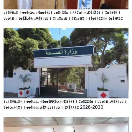
ⴰⵏⴻⵖⵍⴰⴼ ⵏ ⵙⵙⴻⵃⵀⴰ ⵢⴻⵙⵙⴻⵍⵡⵉ ⴰⵙⴻⵏⴽⴻⵔ ⵏ ⴷⴷⵓⵕⵜ ⵜⴰⵎⴻⵏⵣⵓⵜ ⵏ ⵓⵙⵉⵍⴻⵖ ⵉ
ⵡⴰⵀⵉⵍ ⵏ ⵓⵙⴻⵣⵔⴻⵄ ⴰⵖⴻⵍⵏⴰⵡ ⵏ ⵓⵏⴰⴳⵔⴰⵡ ⵏ ⵓⴼⴰⵢⵍⵓ ⵏ ⵜⴻⵙⵏⵉⵊⵊⵉⵜ ⵓⵙⴻⵍⴽⵓⵎ
ⵜⴰⵏⴻⵖⵍⴰⴼⵜ ⵏ ⵙⵙⴻⵃⵃⴰ ⵜⴻⵙⵙⴻⴽⴽⴻⵔ ⵜⵉⵎⵍⵉⵍⵉ ⵉ ⵓⴱⴻⵇⵇⴻⵙ ⵏ ⵡⴰⵀⵉⵍ ⴰⵖⴻⵍⵏⴰⵡ ⵏ
ⵓⵙⵜⵔⴰⵜⵉⴳⵉ ⵏ ⵙⵙⴻⵃⵃⴰ ⴷⴻⴳ ⵡⴰⵏⵏⴰⵔ ⵏ ⵓⵅⴻⴷⴷⵉⵎ 2026-2030