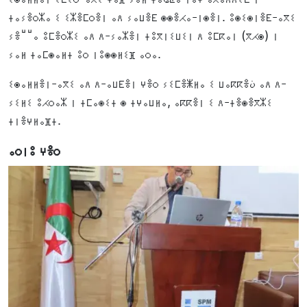
ⵜⴰⵢⴻⵔⵣⴰ ⵉ ⵉⵣⴻⵎⵔⴻⵏ ⴰⴷ ⵢⴰⵡⴻⴹ ⵙⵙⴻⵃⴰ-ⵏⵙⴻⵏ. ⵓⵙⵉⵙⵏⴻⴹ-ⴰⴳⵉ
ⵢⴻⵯⵯⴰ ⵓⵎⴻⵔⵣⵉ ⴰⴷ ⴷ-ⵢⴰⵣⴻⵏ ⵜⵓⴳⵏⵉⵡⵉⵏ ⴷ ⵓⵎⴽⴰⵏ (ⴳⵃⵙ) ⵏ
ⵢⴰⵍ ⵜⴰⵎⵙⴰⵍⵜ ⵓⵔ ⵏⵓⵙⵙⵍⵉⴼ ⴰⵔⴰ.
ⵉⵙⴰⵍⵍⴻⵏ-ⴰⴳⵉ ⴰⴷ ⴷ-ⴰⵡⴹⴻⵏ ⵖⴻⵔ ⵢⵉⵎⴻⵥⵍⴰ ⵉ ⵡⴰⴽⴽⴻن ⴰⴷ ⴷ-
ⵢⵉⵍⵉ ⵓⵃⵔⴰⵣ ⵏ ⵜⵎⴰⵙⵉⵜ ⵙ ⵜⵖⴰⵡⵍⴰ, ⴰⴽⴽⴻⵏ ⵉ ⴷ-ⵜⴻⵙⴻⴳⵣⵉ
ⵜⵏⴻⵖⵍⴰⴼⵜ.
ⴰⵔⵏⵓ ⵖⴻⵔ