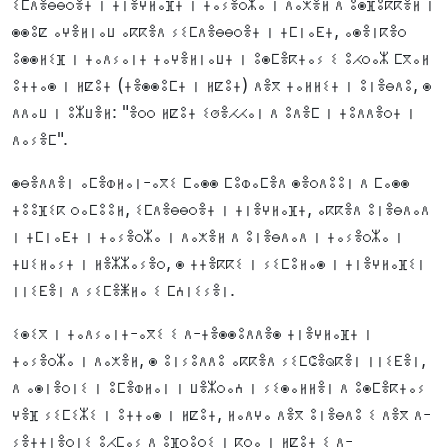
ⵉⵎⴷⴻⴱⴱⵔⴻⵜ ⵏ ⵜⵏⴻⵖⵍⴰⴼⵜ ⵏ ⵜⴰⵢⴻⵔⵣⴰ ⵏ ⴷⴰⵅⴻⵍ ⴷ ⵓⵙⴼⵓⴽⴽⴻⵍ ⵏ
ⵙⵙⵓⵇ ⴰⵖⴻⵍⵏⴰⵡ ⴰⴽⴽⴻⴷ ⵢⵉⵎⴷⴻⴱⴱⵔⴻⵜ ⵏ ⵜⵎⵏⴰⴹⵜ, ⴰⵙⴻⵏⴽⴻⵔ
ⵓⵙⵙⵍⵉⴼ ⵏ ⵜⴰⴷⵢⴰⵏⵜ ⵜⴰⵖⴻⵍⵏⴰⵡⵜ ⵏ ⵓⵙⵎⴻⴽⵜⴰⵢ ⵉ ⵓⵃⵔⴰⵣ ⵎⴳⴰⵍ
ⵓⵜⵜⴰⵙ ⵏ ⵍⵇⵓⵜ (ⵜⴻⵙⵙⵓⵎⵜ ⵏ ⵍⵇⵓⵜ) ⴷⴻⴳ ⵜⴰⵍⵍⵉⵜ ⵏ ⵓⵏⴻⴱⴷⵓ, ⵙ
ⴷⴷⴰⵡ ⵏ ⵓⵣⵡⴻⵍ: "ⴻⵔⵔ ⵍⵇⵓⵜ ⵉⵚⴻⵃⵃⴰⵏ ⴷ ⵓⴷⴻⵎ ⵏ ⵜⵓⴷⴷⴻⵔⵜ ⵏ
ⴷⴰⵢⴻⵎ".
ⵙⴱⴻⴷⴷⴻⵏ ⴰⵎⴻⵀⵍⴰⵏ-ⴰⴳⵉ ⵎⴰⵙⵙ ⵎⵓⵀⴰⵎⴻⴷ ⵙⴻⵔⴷⵓⵓⵏ ⴷ ⵎⴰⵙⵙ
ⵜⵓⵓⴼⵉⴽ ⵔⴰⵎⵓⵓⵍ, ⵉⵎⴷⴻⴱⴱⵔⴻⵜ ⵏ ⵜⵏⴻⵖⵍⴰⴼⵜ, ⴰⴽⴽⴻⴷ ⵓⵏⴻⴱⴷⴰⴷ
ⵏ ⵜⵎⵏⴰⴹⵜ ⵏ ⵜⴰⵢⴻⵔⵣⴰ ⵏ ⴷⴰⵅⴻⵍ ⴷ ⵓⵏⴻⴱⴷⴰⴷ ⵏ ⵜⴰⵢⴻⵔⵣⴰ ⵏ
ⵜⵡⵉⵍⴰⵢⵜ ⵏ ⵍⴻⵣⵣⴰⵢⴻⵔ, ⵙ ⵜⵜⴻⴽⴽⵉ ⵏ ⵢⵉⵎⵓⵍⴰⵙ ⵏ ⵜⵏⴻⵖⵍⴰⴼⵉⵏ
ⵏⵏⵉⴹⴻⵏ ⴷ ⵢⵉⵎⴻⵥⵍⴰ ⵉ ⵎⵄⵏⵉⵢⴻⵏ.
ⵉⵙⵉⴳ ⵏ ⵜⴰⴷⵢⴰⵏⵜ-ⴰⴳⵉ ⵉ ⴷ-ⵜⴻⵙⵙⵓⴷⴷⴻⵙ ⵜⵏⴻⵖⵍⴰⴼⵜ ⵏ
ⵜⴰⵢⴻⵔⵣⴰ ⵏ ⴷⴰⵅⴻⵍ, ⵙ ⵓⵏⵢⵓⴷⴷⵓ ⴰⴽⴽⴻⴷ ⵢⵉⵎⵛⴻⵕⴽⴻⵏ ⵏⵏⵉⴹⴻⵏ,
ⴷ ⴰⵙⵏⴻⵔⵏⵉ ⵏ ⵓⵎⴻⵀⵍⴰⵏ ⵏ ⵡⴻⵣⵔⴰⵄ ⵏ ⵢⵉⵙⴰⵍⵍⴻⵏ ⴷ ⵓⵙⵎⴻⴽⵜⴰⵢ
ⵖⴻⴼ ⵢⵉⵎⵉⵣⵉ ⵏ ⵓⵜⵜⴰⵙ ⵏ ⵍⵇⵓⵜ, ⵍⴰⴷⵖⴰ ⴷⴻⴳ ⵓⵏⴻⴱⴷⵓ ⵉ ⴷⴻⴳ ⴷ-
ⵢⴻⵜⵜⵏⴻⵔⵏⵉ ⵓⵃⵎⴰⵢ ⴷ ⵓⴼⵔⵓⵔⵉ ⵏ ⴽⵔⴰ ⵏ ⵍⵇⵓⵜ ⵉ ⴷ-