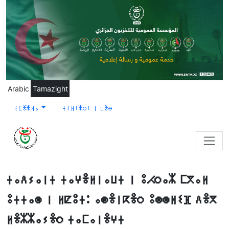
Skip to main content
Arabic
Tamazight
ⵉⵎⴻⵥⵍⴰ
ⵜⵉⵍⵉⵥⵔⵉ ⵏ ⵡⴻⴱ
ⵜⴰⴷⵢⴰⵏⵜ ⵜⴰⵖⴻⵍⵏⴰⵡⵜ ⵏ ⵓⵃⵔⴰⵣ ⵎⴳⴰⵍ
ⵓⵜⵜⴰⵙ ⵏ ⵍⵇⵓⵜ: ⴰⵙⴻⵏⴽⴻⵔ ⵓⵙⵙⵍⵉⴼ ⴷⴻⴳ
ⵍⴻⵣⵣⴰⵢⴻⵔ ⵜⴰⵎⴰⵏⴻⵖⵜ