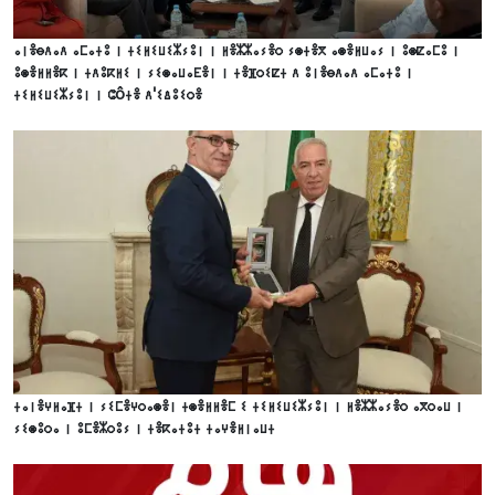
ⴰⵏⴻⴱⴷⴰⴷ ⴰⵎⴰⵜⵓ ⵏ ⵜⵉⵍⵉⵡⵉⵣⵢⵓⵏ ⵏ ⵍⴻⵣⵣⴰⵢⴻⵔ ⵢⵙⵜⴻⴳ ⴰⵙⴻⵍⵡⴰⵢ ⵏ ⵓⵙⵇⴰⵎⵓ ⵏ
ⵓⵙⴻⵍⵍⴻⴽ ⵏ ⵜⴷⵓⴽⵍⵉ ⵏ ⵢⵉⵙⴰⵡⴰⴹⴻⵏ ⵏ ⵜⴻⴼⵔⵉⵇⵜ ⴷ ⵓⵏⴻⴱⴷⴰⴷ ⴰⵎⴰⵜⵓ ⵏ
ⵜⵉⵍⵉⵡⵉⵣⵢⵓⵏ ⵏ ⵛôⵜⴻ ⴷ'ⵉⵠⵓⵉⵔⴻ
ⵜⴰⵏⴻⵖⵍⴰⴼⵜ ⵏ ⵢⵉⵎⴻⵖⵔⴰⵙⴻⵏ ⵜⵙⴻⵍⵍⴻⵎ ⵉ ⵜⵉⵍⵉⵡⵉⵣⵢⵓⵏ ⵏ ⵍⴻⵣⵣⴰⵢⴻⵔ ⴰⴳⵔⴰⵡ ⵏ
ⵢⵉⵙⵓⵔⴰ ⵏ ⵓⵎⴻⵣⵔⵓⵢ ⵏ ⵜⴻⴽⴰⵜⵓⵜ ⵜⴰⵖⴻⵍⵏⴰⵡⵜ