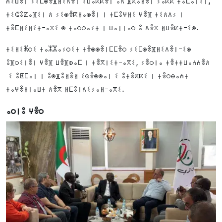
ⵄⵉⵡⴻⵏ ⵢⵉⵎⵙⴻⴼⵍⵉⴷⴻⵏ ⵉⵡⴰⴽⴽⴻⵏ ⴰⴷ ⴼⴽⵓⵍⴻⵏ ⵢⴰⴽⴽ ⵜⵓⵎⴰⵏⵉⵏ,
ⵜⵉⵛⵓⵇⴰⴼⵉⵏ ⴷ ⵢⵉⵙⴻⴽⵍⴰⵙⴻⵏ ⵏ ⵜⵎⵓⵖⵍⵉ ⵖⴻⴼ ⵜⵉⴷⴷⵢ ⵏ
ⵜⴻⵎⵍⵉⵍⵉⵜ-ⴰⴳⵉ ⵙ ⵜⴰⵔⵔⴰⵢⵜ ⵏ ⵡⴰⵏⵏⴰⵔ ⵓ ⴷⴻⴳ ⵍⵡⴻⵇⵜ-ⵉⵙ.
ⵜⵉⵍⵉⵥⵔⵉ ⵜⴰⵣⵣⴰⵢⵔⵉⵜ ⵜⴻⵙⵙⴻⵏⵎⵎⴻⵔ ⵢⵉⵎⵙⴻⴼⵍⵉⴷⴻⵏ-ⵉⵙ
ⵓⴼⵔⵉⵏⴻⵏ ⵖⴻⴼ ⵡⴻⴼⵀⴰⵎ ⵏ ⵜⴻⴳⵏⵉⵜ-ⴰⴳⵉ, ⵢⴻⵔⵏⴰ ⵜⴻⵜⵜⵡⴰⵄⵄⴻⴷ
ⵉ ⵓⵟⵎⴰⵏ ⵏ ⵓⵙⴼⵓⵍⴻⵍ ⵉⵕⴻⵙⵙⴰⵏ ⵉ ⵓⵜⴻⴽⴽⵉ ⵏ ⵜⴻⵔⴱⴰⵄⵜ
ⵜⴰⵖⴻⵍⵏⴰⵡⵜ ⴷⴻⴳ ⵍⵎⵓⵏⴷⵉⵢⴰⵍ-ⴰⴳⵉ.
ⴰⵔⵏⵓ ⵖⴻⵔ