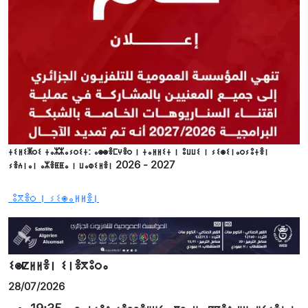
ⵜⵉⵍⵉⵥⵔⵉ ⵜⴰⵣⵣⴰⵢⵔⵉⵜ: ⴰⵙⵙⴻⵎⵖⴻⵔ ⵏ ⵜⴰⵍⵍⵉⵜ ⵏ ⵓⵡⵡⵉ ⵏ ⵢⵉⵙⵉⵏⴰⵔⵢⵓⵜⴻⵏ
ⵢⴻⵄⵏⴰⵏ ⴰⵣⴻⵟⵟⴰ ⵏ ⵡⴰⵀⵉⵍⴻⵏ 2026 - 2027
ⵓⴳⴻⵔ ⵏ ⵢⵉⵙⴰⵍⵍⴻⵏ
ⵉⵙⵇⵍⵍⴻⵏ ⵉⵏⴻⴳⵓⵔⴰ
28/07/2026