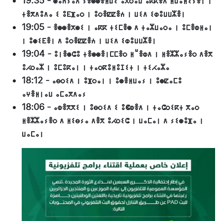
19:35
-
ⵙⴰⵄⵢⵓⴷ ⵢⴻⵙⵙⴻⵍⵡⵉ ⴰⴳⵔⴰⵡ ⴰⴽⴽⴻⴷ ⵍⵡⴰⵍⵉⵢⴻⵏ ⵏ
ⵜⴻⴳⴷⵓⴷⴰ ⵉ ⵓⴹⴼⴰⵔ ⵏ ⵓⵔⴻⵇⵇⴻⵄ ⵏ ⵡⵉⴷ ⵉⵀⵓⵡⵡⵣⴻⵏ
19:05
-
ⴻⵙⵙⴻⵅⵙⵉ ⵏ ⴰⴽⴽ ⵜⵉⵎⴻⵙ ⴷ ⵜⴰⵣⵡⴰⵔⴰ ⵏ ⵓⵎⴻⵀⵍⴰⵏ
ⵏ ⵓⵙⵉⴹⴻⵏ ⴷ ⵓⵔⴻⵇⵇⴻⵄ ⵏ ⵡⵉⴷ ⵉⵀⵓⵡⵡⵣⴻⵏ
19:04
-
ⵓⵏⴻⵙⵛⵓ ⵜⴻⵙⵙⴻⵏⵎⵎⴻⵔ ⵍⵯⴻⵀⴷ ⵏ ⵍⴻⵣⵣⴰⵢⴻⵔ ⴷⴻⴳ
ⵓⵃⵔⴰⵣ ⵏ ⵓⵎⵓⴽⴰⵏ ⵏ ⵜⴰⵔⴽⵓⵍⵓⵊⵉⵜ ⵏ ⵜⵉⵃⴰⵣⴰ
18:12
-
ⴰⴱⵔⵉⴷ ⵏ ⵓⴼⵔⴰⵏ ⵏ ⵓⵙⴻⵍⵡⴰⵢ ⵏ ⵓⵙⵇⴰⵎⵓ
ⴰⵖⴻⵍⵏⴰⵡ ⴰⵎⴰⴳⴷⴰⵢ
18:06
-
ⴰⵀⴻⴳⴳⵉ ⵏ ⵓⴱⵔⵉⴷ ⵉ ⵓⵞⵀⴻⴷ ⵏ ⵜⴰⵛⵔⵉⴽⵜ ⴳⴰⵔ
ⵍⴻⵣⵣⴰⵢⴻⵔ ⴷ ⵍⵉⴱⵢⴰ ⴷⴻⴳ ⵓⵃⵔⵉⵛ ⵏ ⵡⴰⵎⴰⵏ ⴷ ⵢⵉⵙⵓⴼⴰ ⵏ
ⵡⴰⵎⴰⵏ