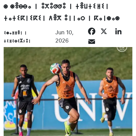
ⵙ ⵙⴻⴱⴱⴰ ⵏ ⵓⵅⵓⵚⵚⵓ ⵏ ⵜⴻⵡⵜⵉⵍⵉⵏ
ⵜⴰⵜⵉⴽⵏⵉⴽⵉⵏ ⴷⴻⴳ ⵓⵏⵏⴰⵔ ⵏ ⴽⴰⵏⵙⴰⵙ
Facebo
X
Li
ⵉⵙⴰⵍⵍⴻⵏ ⵏ
Jun 10,
Email
ⵜⵉⵍⵉⴱⵉⵣⵢⵓⵏ
2026