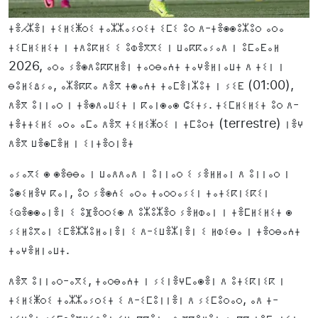
ⵜⴻⵃⵣⴻⵏ ⵜⵉⵍⵉⵥⵔⵉ ⵜⴰⵣⵣⴰⵢⵔⵉⵜ ⵉⵎⵉ ⵓⵔ ⴷ-ⵜⴻⵙⵙⵓⵣⵓⵔ ⴰⵔⴰ
ⵜⵉⵎⵍⵉⵍⵉⵜ ⵏ ⵜⴷⵓⴽⵍⵉ ⵉ ⵓⵀⴻⴳⴳⵉ ⵏ ⵡⴰⴽⴽⴰⵢⴰⴷ ⵏ ⵓⵎⴰⴹⴰⵍ
2026, ⴰⵔⴰ ⵢⴻⵙⴷⵓⴽⴽⵍⴻⵏ ⵜⴰⵔⴱⴰⵄⵜ ⵜⴰⵖⴻⵍⵏⴰⵡⵜ ⴷ ⵜⵉⵏ ⵏ
ⴱⵓⵍⵉⵠⵢⴰ, ⴰⵣⴻⴽⴽⴰ ⴷⴻⴳ ⵜⵙⴰⵄⵜ ⵜⴰⵎⴻⵏⵣⵓⵜ ⵏ ⵢⵉⴹ (01:00),
ⴷⴻⴳ ⵓⵏⵏⴰⵔ ⵏ ⵜⴻⵙⴷⴰⵡⵉⵜ ⵏ ⴽⴰⵏⵙⴰⵙ ⵛⵉⵜⵢ. ⵜⵉⵎⵍⵉⵍⵉⵜ ⵓⵔ ⴷ-
ⵜⴻⵜⵜⵉⵍⵉ ⴰⵔⴰ ⴰⵎⴰ ⴷⴻⴳ ⵜⵉⵍⵉⵥⵔⵉ ⵏ ⵜⵎⵓⵔⵜ (terrestre) ⵏⴻⵖ
ⴷⴻⴳ ⵡⴻⵙⵎⴻⵍ ⵏ ⵉⵏⵜⴻⵔⵏⴻⵜ
ⴰⵢⴰⴳⵉ ⵙ ⵙⴻⴱⴱⴰ ⵏ ⵡⴰⴷⴷⴰⴷ ⵏ ⵓⵏⵏⴰⵔ ⵉ ⵢⴻⵍⵍⴰⵏ ⴷ ⵓⵏⵏⴰⵔ ⵏ
ⵓⵙⵉⵍⴻⵖ ⴽⴰⵏ, ⵓⵔ ⵢⴻⵙⵄⵉ ⴰⵔⴰ ⵜⴰⵔⵔⴰⵢⵉⵏ ⵜⴰⵜⵉⴽⵏⵉⴽⵉⵏ
ⵉⵕⴻⵙⵙⴰⵏⴻⵏ ⵉ ⵓⴼⴻⵔⵔⵉⵙ ⴷ ⵓⵣⵓⵣⴻⵔ ⵢⴻⵍⵀⴰⵏ ⵏ ⵜⴻⵎⵍⵉⵍⵉⵜ ⵙ
ⵢⵉⵍⵓⴳⴰⵏ ⵉⵎⴻⵣⵣⵓⵍⴰⵏⴻⵏ ⵉ ⴷ-ⵉⵡⴻⵣⵏⴻⵏ ⵉ ⵍⵀⵉⴱⴰ ⵏ ⵜⴻⵔⴱⴰⵄⵜ
ⵜⴰⵖⴻⵍⵏⴰⵡⵜ.
ⴷⴻⴳ ⵓⵏⵏⴰⵔ-ⴰⴳⵉ, ⵜⴰⵔⴱⴰⵄⵜ ⵏ ⵢⵉⵏⴻⵖⵎⴰⵙⴻⵏ ⴷ ⵓⵜⵉⴽⵏⵉⴽ ⵏ
ⵜⵉⵍⵉⵥⵔⵉ ⵜⴰⵣⵣⴰⵢⵔⵉⵜ ⵉ ⴷ-ⵉⵎⵓⵏⵏⴻⵏ ⴷ ⵢⵉⵎⵓⵔⴰⵔ, ⴰⴷ ⵜ-