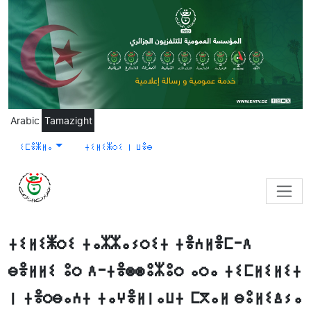
Skip to main content
Arabic
Tamazight
ⵉⵎⴻⵥⵍⴰ
ⵜⵉⵍⵉⵥⵔⵉ ⵏ ⵡⴻⴱ
ⵜⵉⵍⵉⵥⵔⵉ ⵜⴰⵣⵣⴰⵢⵔⵉⵜ ⵜⴻⵄⵍⴻⵎ-ⴷ
ⴱⴻⵍⵍⵉ ⵓⵔ ⴷ-ⵜⴻⵙⵙⵓⵣⵓⵔ ⴰⵔⴰ ⵜⵉⵎⵍⵉⵍⵉⵜ
ⵏ ⵜⴻⵔⴱⴰⵄⵜ ⵜⴰⵖⴻⵍⵏⴰⵡⵜ ⵎⴳⴰⵍ ⴱⵓⵍⵉⵠⵢⴰ