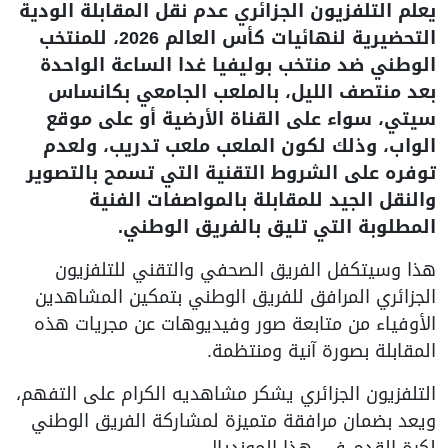
علم التلفزيون الجزائري عدم نقل المقابلة الودية
التحضيرية لنهائيات كأس العالم 2026، للمنتخب
لوطني ضد منتخب بوليفيا غدا الساعة الواحدة
عد منتصف الليل، بالملعب الجامعي بكانساس
يتي، سواء على القناة الأرضية أو على موقع
لواب، وذلك لكون الملعب ملعب تدريب، ولعدم
وفره على الشروط التقنية التي تسمح بالتصوير
النقل الجيد للمقابلة بالمواصفات الفنية
لمطلوبة التي تليق بالفريق الوطني.
ذا وسيتكفل الفريق الصحفي والتقني للتلفزيون
لجزائري المرافق للفريق الوطني بتمكين المشاهدين
لأوفياء من متابعة صور وفيديوهات عن مجريات هذه
لمقابلة بصورة آنية ومنتظمة.
لتلفزيون الجزائري يشكر مشاهديه الكرام على التفهم،
يعد بضمان مرافقة متميزة لمشاركة الفريق الوطني
كرة القدم في هذا المونديال.