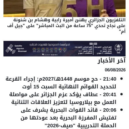
لتلفزيون الجزائري يهنئ أميرة رابية وهشام بن شنونة
على نجاح تحدي "75 ساعة من البث المباشر" على "جيل أف
م"
خر الأخبار
06/08/202
21:40
-
حج موسم 1448هـ/2027م: إجراء القرعة
لتحديد القوائم النهائية السبت 15 أوت
20:41
-
عطاف يؤكد عزم الجزائر على مواصلة
العمل مع بيلاروسيا لتعزيز العلاقات الثنائية
20:06
-
قائد القوات البحرية يشرف على
تفتيش المفرزة البحرية بعد عودتها من
الحملة التدريبية "صيف-2026"