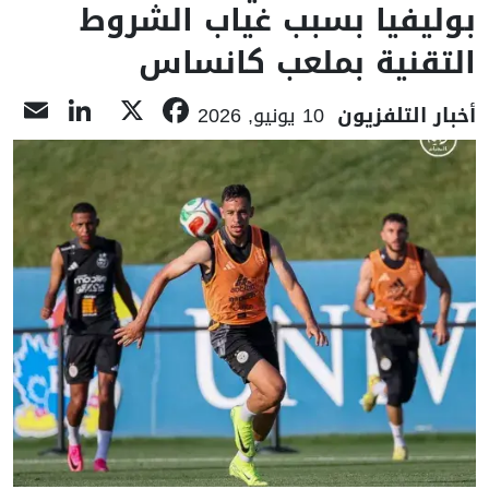
وليفيا بسبب غياب الشروط
لتقنية بملعب كانساس
kedIn
il
Facebook
X
خبار التلفزيون
10 يونيو, 2026