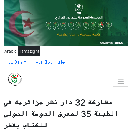
Skip to main content
Arabic
Tamazight
ⵉⵎⴻⵥⵍⴰ
ⵜⵉⵍⵉⵥⵔⵉ ⵏ ⵡⴻⴱ
مشاركة 32 دار نشر جزائرية في
الطبعة 35 لمعرض الدوحة الدولي
للكتاب بقطر