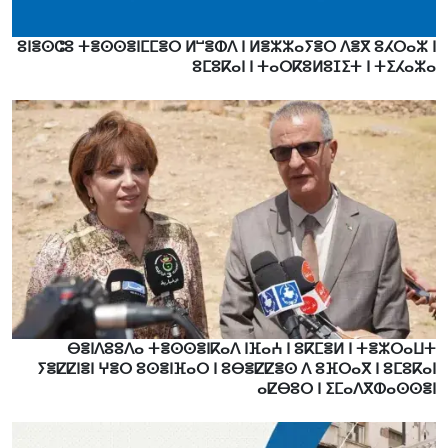
ⵓⵏⴻⵙⵛⵓ ⵜⴻⵙⵙⴻⵏⵎⵎⴻⵔ ⵍⵯⴻⵀⴷ ⵏ ⵍⴻⵣⵣⴰⵢⴻⵔ ⴷⴻⴳ ⵓⵃⵔⴰⵣ ⵏ
ⵓⵎⵓⴽⴰⵏ ⵏ ⵜⴰⵔⴽⵓⵍⵓⵊⵉⵜ ⵏ ⵜⵉⵃⴰⵣⴰ
ⴱⴻⵏⴷⵓⵓⴷⴰ ⵜⴻⵙⵙⴻⵏⴽⴰⴷ ⵏⴼⴰⵄ ⵏ ⵓⴽⵎⴻⵍ ⵏ ⵜⴻⵣⵔⴰⵡⵜ
ⵢⴻⵇⵇⵏⴻⵏ ⵖⴻⵔ ⵓⵙⴻⵏⴼⴰⵔ ⵏ ⵓⴱⴻⵇⵇⴻⵙ ⴷ ⵓⴼⵔⴰⴳ ⵏ ⵓⵎⵓⴽⴰⵏ
ⴰⵇⴱⵓⵔ ⵏ ⵉⵎⴰⴷⴳⵀⴰⵙⵙⴻⵏ