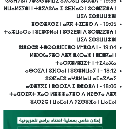
ⵙⴰⵄⵢⵓⴷ ⵢⴻⵙⵙⴻⵍⵡⵉ ⴰⴳⵔⴰⵡ ⴰⴽⴽⴻⴷ
-
19:35
ⵍⵡⴰⵍⵉⵢⴻⵏ ⵏ ⵜⴻⴳⴷⵓⴷⴰ ⵉ ⵓⴹⴼⴰⵔ ⵏ ⵓⵔⴻⵇⵇⴻⵄ ⵏ
ⵡⵉⴷ ⵉⵀⵓⵡⵡⵣⴻⵏ
ⴻⵙⵙⴻⵅⵙⵉ ⵏ ⴰⴽⴽ ⵜⵉⵎⴻⵙ ⴷ
-
19:05
ⵜⴰⵣⵡⴰⵔⴰ ⵏ ⵓⵎⴻⵀⵍⴰⵏ ⵏ ⵓⵙⵉⴹⴻⵏ ⴷ ⵓⵔⴻⵇⵇⴻⵄ ⵏ
ⵡⵉⴷ ⵉⵀⵓⵡⵡⵣⴻⵏ
ⵓⵏⴻⵙⵛⵓ ⵜⴻⵙⵙⴻⵏⵎⵎⴻⵔ ⵍⵯⴻⵀⴷ ⵏ
-
19:04
ⵍⴻⵣⵣⴰⵢⴻⵔ ⴷⴻⴳ ⵓⵃⵔⴰⵣ ⵏ ⵓⵎⵓⴽⴰⵏ ⵏ
ⵜⴰⵔⴽⵓⵍⵓⵊⵉⵜ ⵏ ⵜⵉⵃⴰⵣⴰ
ⴰⴱⵔⵉⴷ ⵏ ⵓⴼⵔⴰⵏ ⵏ ⵓⵙⴻⵍⵡⴰⵢ ⵏ
-
18:12
ⵓⵙⵇⴰⵎⵓ ⴰⵖⴻⵍⵏⴰⵡ ⴰⵎⴰⴳⴷⴰⵢ
ⴰⵀⴻⴳⴳⵉ ⵏ ⵓⴱⵔⵉⴷ ⵉ ⵓⵞⵀⴻⴷ ⵏ
-
18:06
ⵜⴰⵛⵔⵉⴽⵜ ⴳⴰⵔ ⵍⴻⵣⵣⴰⵢⴻⵔ ⴷ ⵍⵉⴱⵢⴰ ⴷⴻⴳ
ⵓⵃⵔⵉⵛ ⵏ ⵡⴰⵎⴰⵏ ⴷ ⵢⵉⵙⵓⴼⴰ ⵏ ⵡⴰⵎⴰⵏ