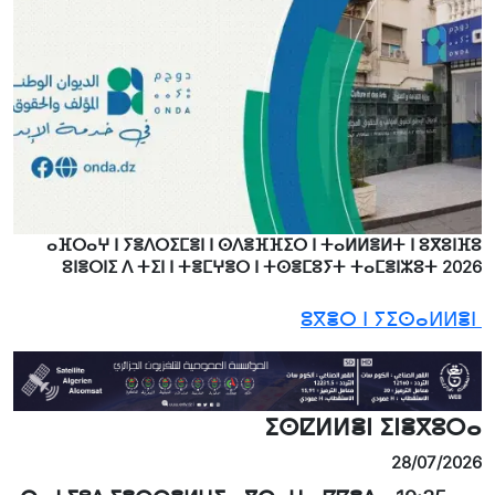
ⴰⴼⵔⴰⵖ ⵏ ⵢⴻⴷⵔⵉⵎⴻⵏ ⵏ ⵙⴷⴻⴼⴼⵉⵔ ⵏ ⵜⴰⵍⵍⴻⵍⵜ ⵏ ⵓⴳⵓⵏⴼⵓ
ⵓⵏⴻⵔⵏⵉ ⴷ ⵜⵉⵏ ⵏ ⵜⴻⵎⵖⴻⵔ ⵏ ⵜⵙⴻⵎⵓⵢⵜ ⵜⴰⵎⴻⵏⵣⵓⵜ 2026
ⵓⴳⴻⵔ ⵏ ⵢⵉⵙⴰⵍⵍⴻⵏ
ⵉⵙⵇⵍⵍⴻⵏ ⵉⵏⴻⴳⵓⵔⴰ
28/07/2026