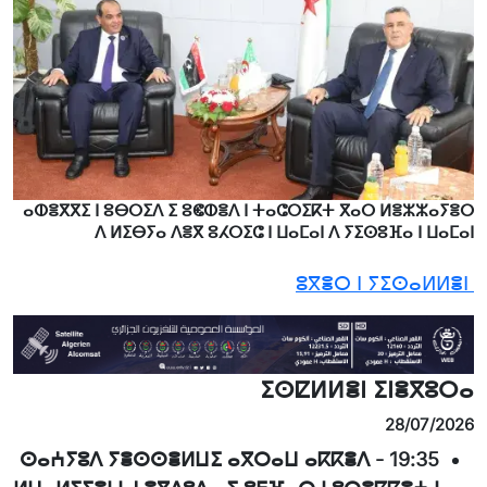
ⴰⵀⴻⴳⴳⵉ ⵏ ⵓⴱⵔⵉⴷ ⵉ ⵓⵞⵀⴻⴷ ⵏ ⵜⴰⵛⵔⵉⴽⵜ ⴳⴰⵔ ⵍⴻⵣⵣⴰⵢⴻⵔ
ⴷ ⵍⵉⴱⵢⴰ ⴷⴻⴳ ⵓⵃⵔⵉⵛ ⵏ ⵡⴰⵎⴰⵏ ⴷ ⵢⵉⵙⵓⴼⴰ ⵏ ⵡⴰⵎⴰⵏ
ⵓⴳⴻⵔ ⵏ ⵢⵉⵙⴰⵍⵍⴻⵏ
ⵉⵙⵇⵍⵍⴻⵏ ⵉⵏⴻⴳⵓⵔⴰ
28/07/2026
ⵙⴰⵄⵢⵓⴷ ⵢⴻⵙⵙⴻⵍⵡⵉ ⴰⴳⵔⴰⵡ ⴰⴽⴽⴻⴷ
-
19:35