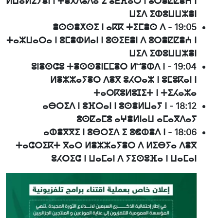
ⵍⵡⴰⵍⵉⵢⴻⵏ ⵏ ⵜⴻⴳⴷⵓⴷⴰ ⵉ ⵓⴹⴼⴰⵔ ⵏ ⵓⵔⴻⵇⵇⴻⵄ ⵏ
ⵡⵉⴷ ⵉⵀⵓⵡⵡⵣⴻⵏ
ⴻⵙⵙⴻⵅⵙⵉ ⵏ ⴰⴽⴽ ⵜⵉⵎⴻⵙ ⴷ
-
19:05
ⵜⴰⵣⵡⴰⵔⴰ ⵏ ⵓⵎⴻⵀⵍⴰⵏ ⵏ ⵓⵙⵉⴹⴻⵏ ⴷ ⵓⵔⴻⵇⵇⴻⵄ ⵏ
ⵡⵉⴷ ⵉⵀⵓⵡⵡⵣⴻⵏ
ⵓⵏⴻⵙⵛⵓ ⵜⴻⵙⵙⴻⵏⵎⵎⴻⵔ ⵍⵯⴻⵀⴷ ⵏ
-
19:04
ⵍⴻⵣⵣⴰⵢⴻⵔ ⴷⴻⴳ ⵓⵃⵔⴰⵣ ⵏ ⵓⵎⵓⴽⴰⵏ ⵏ
ⵜⴰⵔⴽⵓⵍⵓⵊⵉⵜ ⵏ ⵜⵉⵃⴰⵣⴰ
ⴰⴱⵔⵉⴷ ⵏ ⵓⴼⵔⴰⵏ ⵏ ⵓⵙⴻⵍⵡⴰⵢ ⵏ
-
18:12
ⵓⵙⵇⴰⵎⵓ ⴰⵖⴻⵍⵏⴰⵡ ⴰⵎⴰⴳⴷⴰⵢ
ⴰⵀⴻⴳⴳⵉ ⵏ ⵓⴱⵔⵉⴷ ⵉ ⵓⵞⵀⴻⴷ ⵏ
-
18:06
ⵜⴰⵛⵔⵉⴽⵜ ⴳⴰⵔ ⵍⴻⵣⵣⴰⵢⴻⵔ ⴷ ⵍⵉⴱⵢⴰ ⴷⴻⴳ
ⵓⵃⵔⵉⵛ ⵏ ⵡⴰⵎⴰⵏ ⴷ ⵢⵉⵙⵓⴼⴰ ⵏ ⵡⴰⵎⴰⵏ