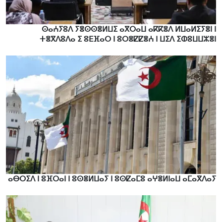
ⵙⴰⵄⵢⵓⴷ ⵢⴻⵙⵙⴻⵍⵡⵉ ⴰⴳⵔⴰⵡ ⴰⴽⴽⴻⴷ ⵍⵡⴰⵍⵉⵢⴻⵏ ⵏ
ⵜⴻⴳⴷⵓⴷⴰ ⵉ ⵓⴹⴼⴰⵔ ⵏ ⵓⵔⴻⵇⵇⴻⵄ ⵏ ⵡⵉⴷ ⵉⵀⵓⵡⵡⵣⴻⵏ
ⴰⴱⵔⵉⴷ ⵏ ⵓⴼⵔⴰⵏ ⵏ ⵓⵙⴻⵍⵡⴰⵢ ⵏ ⵓⵙⵇⴰⵎⵓ ⴰⵖⴻⵍⵏⴰⵡ ⴰⵎⴰⴳⴷⴰⵢ