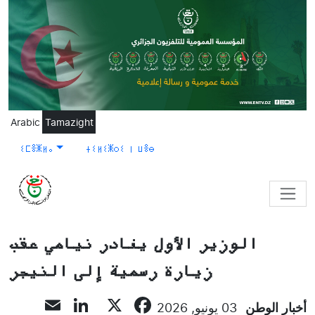
Skip to main content
Arabic
Tamazight
ⵉⵎⴻⵥⵍⴰ
ⵜⵉⵍⵉⵥⵔⵉ ⵏ ⵡⴻⴱ
الوزير الأول يغادر نيامي عقب
زيارة رسمية إلى النيجر
inkedIn
mail
Facebook
X
أخبار الوطن
03 يونيو, 2026