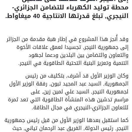
محطة توليد الكهرباء للتضامن الجزائري-
النيجري, تبلغ قدرتها الانتاجية 40 ميغاواط.
وقد أُنجز هذا المشروع في إطار هبة مقدمة من الجزائر
إلى جمهورية النيجر, تجسيدا لعمق علاقات الأخوة
والتعاون والتضامن بين البلدين ودعما لجهود
التنمية وتعزيز البنية التحتية الطاقوية في النيجر.
وكان الوزير الأول قد أشرف, بتكليف من رئيس
الجمهورية, السيد عبد المجيد تبون, رفقة الوزير الأول
لجمهورية النيجر, السيد علي لمين زين, على
مراسم تدشين هذه المنشأة الطاقوية التي تعد ثمرة
للتعاون الجزائري-النيجري في مجال الطاقة.
كما استقبل بعدها الوزير الأول من قبل رئيس جمهورية
النيجر, رئيس الدولة, الفريق عبد الرحمان تياني, حيث