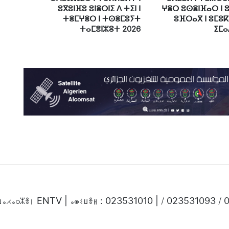
ⵓⴳⵓⵏⴼⵓ ⵓⵏⴻⵔⵏⵉ ⴷ ⵜⵉⵏ ⵏ
ⵖⴻⵔ ⵓⵙⴻⵏⴼⴰⵔ ⵏ 
ⵜⴻⵎⵖⴻⵔ ⵏ ⵜⵙⴻⵎⵓⵢⵜ
ⵓⴼⵔⴰⴳ ⵏ ⵓⵎⵓⴽ
ⵜⴰⵎⴻⵏⵣⵓⵜ 2026
ⵉⵎⴰ
ⵜⵡⴰⵃⴰⵔⵣⴻⵏ ENTV | ⴰⵙⵉⵡⴻⵍ : 023531010 | / 023531093 /