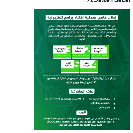
ⵢⵉⵙⵓⴼⴰ ⵏ ⵡⴰⵎⴰⵏ