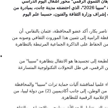
هان التنموي الرقمي" محور أشغال اليوم الدراسي
المدرج ضمن فعاليات التظاهرة الثقافية الوطنية "سبيبا 2026"، الذي احتضنته مدينة جانت، بمبادرة من
إشراف وزارة الثقافة والفنون، حسبما علم اليوم
 ناصر بكار، أكد عضو المحافظة، عثمان بالنقاس، أن
ة الرامية إلى تثمين هذا الموروث الثقافي وصونه من
ن الحفاظ على الذاكرة الجماعية المرتبطة بالتظاهرة
طبعة إلى تجسيدها هو الانتقال بتظاهرة "سبيبا" من
ين الرقمي، في ظل التحولات التكنولوجية المتسارعة
لميا لمناقشة آليات حماية تراث "سبيبا" والمحافظة
عليه، بمشاركة أساتذة وباحثين من عدة ولايات من الوطن، إلى جانب أكاديميين (2) من دولة ليبيا، من
لإعلامية الرقمية للتظاهرة.
لتي تتناول البعد الأنثروبولوجي والاجتماعي والثقافي