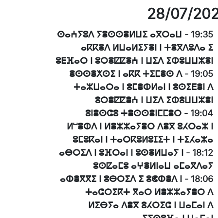
28/07/20
ⵙⴰⵄⵢⵓⴷ ⵢⴻⵙⵙⴻⵍⵡⵉ ⴰⴳⵔⴰⵡ
-
19:35
ⴰⴽⴽⴻⴷ ⵍⵡⴰⵍⵉⵢⴻⵏ ⵏ ⵜⴻⴳⴷⵓⴷⴰ ⵉ
ⵓⴹⴼⴰⵔ ⵏ ⵓⵔⴻⵇⵇⴻⵄ ⵏ ⵡⵉⴷ ⵉⵀⵓⵡⵡⵣⴻⵏ
ⴻⵙⵙⴻⵅⵙⵉ ⵏ ⴰⴽⴽ ⵜⵉⵎⴻⵙ ⴷ
-
19:05
ⵜⴰⵣⵡⴰⵔⴰ ⵏ ⵓⵎⴻⵀⵍⴰⵏ ⵏ ⵓⵙⵉⴹⴻⵏ ⴷ
ⵓⵔⴻⵇⵇⴻⵄ ⵏ ⵡⵉⴷ ⵉⵀⵓⵡⵡⵣⴻⵏ
ⵓⵏⴻⵙⵛⵓ ⵜⴻⵙⵙⴻⵏⵎⵎⴻⵔ
-
19:04
ⵍⵯⴻⵀⴷ ⵏ ⵍⴻⵣⵣⴰⵢⴻⵔ ⴷⴻⴳ ⵓⵃⵔⴰⵣ ⵏ
ⵓⵎⵓⴽⴰⵏ ⵏ ⵜⴰⵔⴽⵓⵍⵓⵊⵉⵜ ⵏ ⵜⵉⵃⴰⵣⴰ
ⴰⴱⵔⵉⴷ ⵏ ⵓⴼⵔⴰⵏ ⵏ ⵓⵙⴻⵍⵡⴰⵢ ⵏ
-
18:12
ⵓⵙⵇⴰⵎⵓ ⴰⵖⴻⵍⵏⴰⵡ ⴰⵎⴰⴳⴷⴰⵢ
ⴰⵀⴻⴳⴳⵉ ⵏ ⵓⴱⵔⵉⴷ ⵉ ⵓⵞⵀⴻⴷ ⵏ
-
18:06
ⵜⴰⵛⵔⵉⴽⵜ ⴳⴰⵔ ⵍⴻⵣⵣⴰⵢⴻⵔ ⴷ
ⵍⵉⴱⵢⴰ ⴷⴻⴳ ⵓⵃⵔⵉⵛ ⵏ ⵡⴰⵎⴰⵏ ⴷ