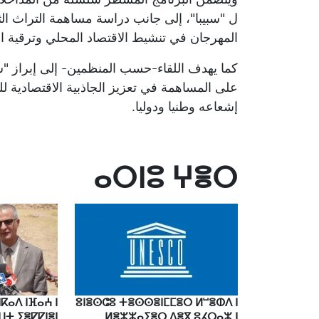
ل "سبيبا"، إلى جانب دراسة مساهمة التراث الثق
المهرجان في تنشيط الاقتصاد المحلي وترقية ال
كما يهدف اللقاء-حسب المنظمين- إلى إبراز "سب
على المساهمة في تعزيز الجاذبية الاقتصادية ل
إشعاعه وطنيا ودوليا.
ⴰⵔⵏⵓ ⵖⴻⵔ
ⴽⴰⴷ ⵏⴼⴰⵄ ⵏ
ⵓⵏⴻⵙⵛⵓ ⵜⴻⵙⵙⴻⵏⵎⵎⴻⵔ ⵍⵯⴻⵀⴷ ⵏ
ⵡⵜ ⵢⴻⵇⵇⵏⴻⵏ
ⵍⴻⵣⵣⴰⵢⴻⵔ ⴷⴻⴳ ⵓⵃⵔⴰⵣ ⵏ