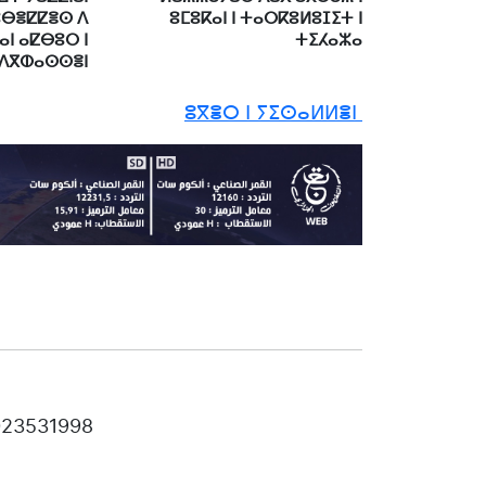
ⵓⴱⴻⵇⵇⴻⵙ ⴷ
ⵓⵎⵓⴽⴰⵏ ⵏ ⵜⴰⵔⴽⵓⵍⵓⵊⵉⵜ ⵏ
ⴰⵏ ⴰⵇⴱⵓⵔ ⵏ
ⵜⵉⵃⴰⵣⴰ
ⴷⴳⵀⴰⵙⵙⴻⵏ
ⵓⴳⴻⵔ ⵏ ⵢⵉⵙⴰⵍⵍⴻⵏ
 023531998