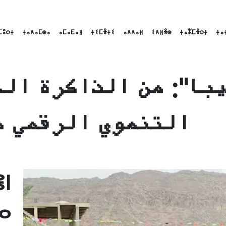
ⵎⵓⵔⵜ
ⵜⴰⴷⴰⵎⵙⴰ
ⴰⵎⴰⴹⴰⵍ
ⵜⵉⵎⴻⵜⵉ
ⴰⴷⴷⴰⵍ
ⵉⴷⵍⴻⵙ
ⵜⴰⵣⵎⴻⵔⵜ
ⵜⴰ
يبا": من الذاكرة ال
التنموي الرقمي م
Linke
Emai
ⵏ
ⴰ