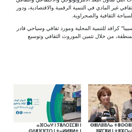
افي غير المادي في التنمية الرقمية والاقتصادية، ودور
سياحة الثقافية والصحراوية.
يبا" كرافد للتنمية المحلية ومورد ثقافي وسياحي قادر
لمنطقة، من خلال تثمين الموروث الثقافي وتوسيع
ⴰⴼⵔⴰⵖ ⵏ ⵢⴻⴷⵔⵉⵎⴻⵏ ⵏ
ⴱⴻⵏⴷⵓⵓⴷⴰ ⵜⴻⵙⵙⴻⵏ
ⵙⴷⴻⴼⴼⵉⵔ ⵏ ⵜⴰⵍⵍⴻⵍⵜ ⵏ
ⵓⴽⵎⴻⵍ ⵏ ⵜⴻⵣⵔⴰ