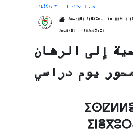
ⵉⵎⴻⵥⵍⴰ
ⵜⵉⵍⵉⵥⵔⵉ ⵏ ⵡⴻⴱ
ⵉⵙⴰⵍⵍⴻⵏ ⵉⵏⴻⴳⵓⵔⴰ
ⵉⵙⴰⵍⵍⴻⵏ ⵏ ⵜ
الرئيسية
ⵉⵙⴰⵍⵍⴻⵏ ⵏ ⵜⵉⵍⵉⴱⵉⵣⵢⵓⵏ
حية إلى الرهان
حور يوم دراسي
ⵉⵙⵇⵍⵍⴻ
ⵉⵏⴻⴳⵓⵔ