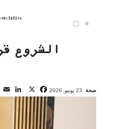
ⵜⵉⴽⵏⵓⵍⵓⵊⵉⵜ
Toggle theme
الشروع قر
dIn
l
Facebook
X
صحة
23 يونيو, 2026