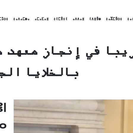
ⵎⵓⵔⵜ
ⵜⴰⴷⴰⵎⵙⴰ
ⴰⵎⴰⴹⴰⵍ
ⵜⵉⵎⴻⵜⵉ
ⴰⴷⴷⴰⵍ
ⵉⴷⵍⴻⵙ
ⵜⴰⵣⵎⴻⵔⵜ
ⵜⴰ
يبا في إنجاز معهد م
بالخلايا الج
Linke
Emai
ⵏ
ⴰ