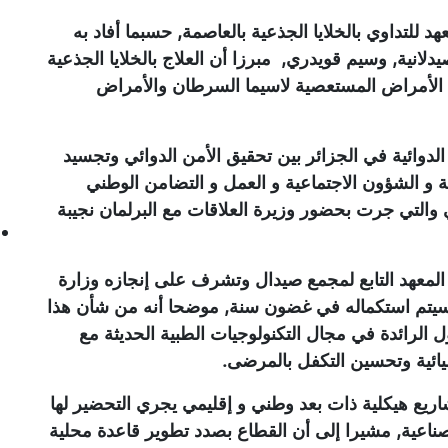
للتداوي بالخلايا الجذعية بالعاصمة, حسبما أفاد به
صيدلانية, وسيم قويدري, مبرزا أن العلاج بالخلايا الجذعية
لاج الأمراض المستعصية لاسيما السرطان والأمراض
لدوائية في الجزائر بين تحقيق الأمن الدوائي وتجسيد
حة و الشؤون الاجتماعية و العمل و التضامن الوطني
والتي جرت بحضور وزيرة العلاقات مع البرلمان نجيبة
 المعهد التابع لمجمع صيدال وتشرف على إنجازه وزارة
ة, سيتم استكماله في غضون سنة, موضحا أنه من شأن هذا
الرائدة في مجال التكنولوجيات الطبية الحديثة مع
ميائية وتحسين التكفل بالمرضى.
ريع هيكلية ذات بعد وطني و إقليمي يجري التحضير لها
لصناعية, مشيرا إلى أن القطاع بصدد تطوير قاعدة محلية