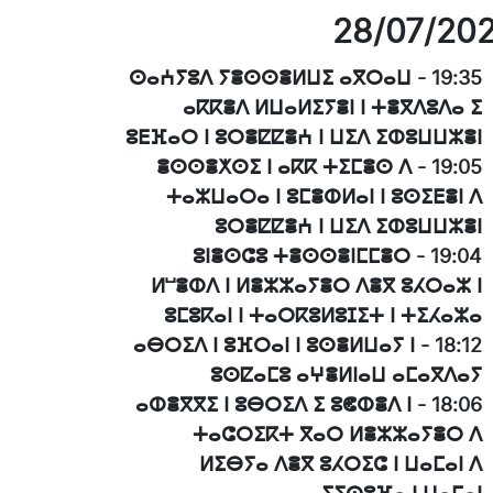
28/07/20
ⵙⴰⵄⵢⵓⴷ ⵢⴻⵙⵙⴻⵍⵡⵉ ⴰⴳⵔⴰⵡ
-
19:35
ⴰⴽⴽⴻⴷ ⵍⵡⴰⵍⵉⵢⴻⵏ ⵏ ⵜⴻⴳⴷⵓⴷⴰ ⵉ
ⵓⴹⴼⴰⵔ ⵏ ⵓⵔⴻⵇⵇⴻⵄ ⵏ ⵡⵉⴷ ⵉⵀⵓⵡⵡⵣⴻⵏ
ⴻⵙⵙⴻⵅⵙⵉ ⵏ ⴰⴽⴽ ⵜⵉⵎⴻⵙ ⴷ
-
19:05
ⵜⴰⵣⵡⴰⵔⴰ ⵏ ⵓⵎⴻⵀⵍⴰⵏ ⵏ ⵓⵙⵉⴹⴻⵏ ⴷ
ⵓⵔⴻⵇⵇⴻⵄ ⵏ ⵡⵉⴷ ⵉⵀⵓⵡⵡⵣⴻⵏ
ⵓⵏⴻⵙⵛⵓ ⵜⴻⵙⵙⴻⵏⵎⵎⴻⵔ
-
19:04
ⵍⵯⴻⵀⴷ ⵏ ⵍⴻⵣⵣⴰⵢⴻⵔ ⴷⴻⴳ ⵓⵃⵔⴰⵣ ⵏ
ⵓⵎⵓⴽⴰⵏ ⵏ ⵜⴰⵔⴽⵓⵍⵓⵊⵉⵜ ⵏ ⵜⵉⵃⴰⵣⴰ
ⴰⴱⵔⵉⴷ ⵏ ⵓⴼⵔⴰⵏ ⵏ ⵓⵙⴻⵍⵡⴰⵢ ⵏ
-
18:12
ⵓⵙⵇⴰⵎⵓ ⴰⵖⴻⵍⵏⴰⵡ ⴰⵎⴰⴳⴷⴰⵢ
ⴰⵀⴻⴳⴳⵉ ⵏ ⵓⴱⵔⵉⴷ ⵉ ⵓⵞⵀⴻⴷ ⵏ
-
18:06
ⵜⴰⵛⵔⵉⴽⵜ ⴳⴰⵔ ⵍⴻⵣⵣⴰⵢⴻⵔ ⴷ
ⵍⵉⴱⵢⴰ ⴷⴻⴳ ⵓⵃⵔⵉⵛ ⵏ ⵡⴰⵎⴰⵏ ⴷ