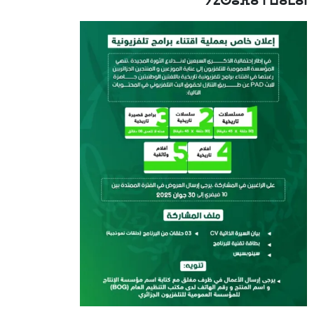
ⵢⵉⵙⵓⴼⴰ ⵏ ⵡⴰⵎⴰⵏ