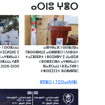
ⴰⵔⵏⵓ ⵖⴻⵔ
 ⵏ ⵙⵙⴻⵃⵃⴰ
ⴰⵏⴻⵖⵍⴰⴼ ⵏ ⵙⵙⴻⵃⵀⴰ
ⵜⵉⵎⵍⵉⵍⵉ ⵉ
ⵢⴻⵙⵙⴻⵍⵡⵉ ⴰⵙⴻⵏⴽⴻⵔ ⵏ ⴷⴷⵓⵕⵜ
 ⴰⵖⴻⵍⵏⴰⵡ ⵏ
ⵜⴰⵎⴻⵏⵣⵓⵜ ⵏ ⵓⵙⵉⵍⴻⵖ ⵉ ⵡⴰⵀⵉⵍ
ⵙⴻⵃⵃⴰ ⴷⴻⴳ
ⵏ ⵓⵙⴻⵣⵔⴻⵄ ⴰⵖⴻⵍⵏⴰⵡ ⵏ
 2026-2030
ⵓⵏⴰⴳⵔⴰⵡ ⵏ ⵓⴼⴰⵢⵍⵓ ⵏ
ⵜⴻⵙⵏⵉⵊⵊⵉⵜ ⵓⵙⴻⵍⴽⵓⵎ
ⵓⴳⴻⵔ ⵏ ⵢⵉⵙⴰⵍⵍⴻⵏ