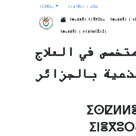
ⵉⵎⴻⵥⵍⴰ
ⵜⵉⵍⵉⵥⵔⵉ ⵏ ⵡⴻⴱ
ⵉⵙⴰⵍⵍⴻⵏ ⵉⵏⴻⴳⵓⵔⴰ
ⵉⵙⴰⵍⵍⴻⵏ ⵏ ⵜ
الرئيسية
ⵉⵙⴰⵍⵍⴻⵏ ⵏ ⵜⵉⵍⵉⴱⵉⵣⵢⵓⵏ
تخصص في العلاج
ذعية بالجزائر
ⵉⵙⵇⵍⵍⴻ
ⵉⵏⴻⴳⵓⵔ