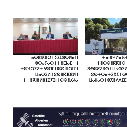
ⴰⵙⴻⵏⴽⴻⵔ ⵏ ⵢⵉⵎⴻⵀⵍⴰⵏ ⵏ
ⵜⴰⵏⴻⵖⵍⴰⴼⵜ
ⵓⵙⴰⵢⴰⵙ ⵏ ⵜⴻⵎⵏⴰⴹⵜ ⵏ
ⵜⴻⵙⵙⴻⴽⴽⴻⵔ 
ⵜⴻⴼⵔⵉⵇⵜ ⵖⴻⴼ ⵡⴻⵙⵏⴻⵔⵏⵉ ⵏ
ⵓⴱⴻⵇⵇⴻⵙ ⵏ ⵡⴰⵀⵉⵍ
ⵡⴰⵀⵉⵍ ⵏ ⵓⵙⴻⴽⴼⴻⵍ ⵏ
ⵓⵙⵜⵔⴰⵜⵉⴳⵉ ⵏ ⵙ
ⵜⵜⴻⴽⵏⵓⵍⵓⵊⵉⵢⵉⵏ ⵏ ⵙⵙⴻⵃⵃⴰ
ⵡⴰⵏⵏⴰⵔ ⵏ ⵓⵅⴻⴷⴷⵉⵎ