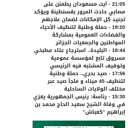
21:05
-
آيت مسعودان يطمئن على
مصابي حادث المرور بقسنطينة ويؤكد
تجنيد كل الإمكانات لضمان علاجهم
19:20
-
حملة وطنية لتنظيف الأحياء
والفضاءات العمومية بمشاركة
المواطنين والجمعيات الجزائر
18:44
-
البليدة.. استرجاع عتاد مطبخي
مسروق تابع لمؤسسة عمومية
وتوقيف المشتبه فيه الرئيسي
17:56
-
صيد بحري.. حملة وطنية
لتنظيف 45 ميناء و ملجأ صيد عبر
مختلف الولايات الساحلية
15:30
-
رئاسة: رئيس الجمهورية يعزي
في وفاة الشيخ سعيد الحاج محمد بن
إبراهيم "كعباش"