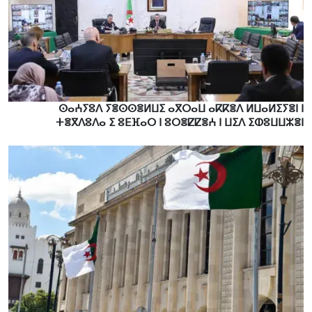
ⵙⴰⵄⵢⵓⴷ ⵢⴻⵙⵙⴻⵍⵡⵉ ⴰⴳⵔⴰⵡ ⴰⴽⴽⴻⴷ ⵍⵡⴰⵍⵉⵢⴻⵏ ⵏ
ⵜⴻⴳⴷⵓⴷⴰ ⵉ ⵓⴹⴼⴰⵔ ⵏ ⵓⵔⴻⵇⵇⴻⵄ ⵏ ⵡⵉⴷ ⵉⵀⵓⵡⵡⵣⴻⵏ