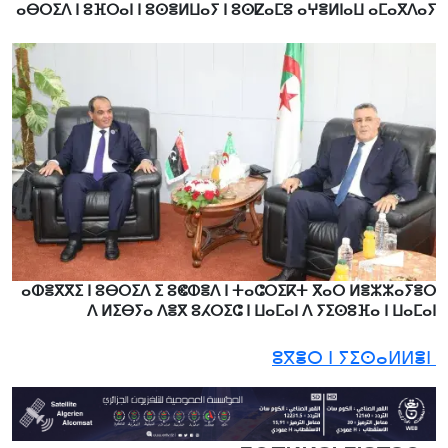
ⴰⴱⵔⵉⴷ ⵏ ⵓⴼⵔⴰⵏ ⵏ ⵓⵙⴻⵍⵡⴰⵢ ⵏ ⵓⵙⵇⴰⵎⵓ ⴰⵖⴻⵍⵏⴰⵡ ⴰⵎⴰⴳⴷⴰⵢ
ⴰⵀⴻⴳⴳⵉ ⵏ ⵓⴱⵔⵉⴷ ⵉ ⵓⵞⵀⴻⴷ ⵏ ⵜⴰⵛⵔⵉⴽⵜ ⴳⴰⵔ ⵍⴻⵣⵣⴰⵢⴻⵔ
ⴷ ⵍⵉⴱⵢⴰ ⴷⴻⴳ ⵓⵃⵔⵉⵛ ⵏ ⵡⴰⵎⴰⵏ ⴷ ⵢⵉⵙⵓⴼⴰ ⵏ ⵡⴰⵎⴰⵏ
ⵓⴳⴻⵔ ⵏ ⵢⵉⵙⴰⵍⵍⴻⵏ