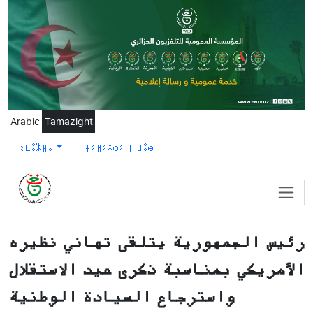
Skip to main content
Arabic
Tamazight
ⵉⵎⴻⵥⵍⴰ
ⵜⵉⵍⵉⵥⵔⵉ ⵏ ⵡⴻⴱ
رئيس الجمهورية يتلقى تهاني نظيره
الأمريكي بمناسبة ذكرى عيد الاستقلال
واسترجاع السيادة الوطنية