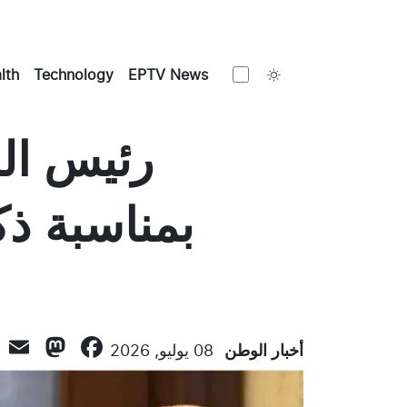
Toggle theme
lth
Technology
EPTV News
رئيس الج
بمناسبة ذك
don
l
ebook
أخبار الوطن
08 يوليو, 2026