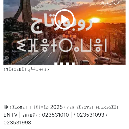
ⵉⴼⴻⵜⵔⴰⵡⴻⵏ روبورتاج
© ⵉⵣⴰⵔⴼⴰⵏ ⵏ ⵓⵣⵓⵣⴻⵔ 2025، ⵢⴰⵍ ⵉⵣⴰⵔⴼⴰⵏ ⵜⵡⴰⵃⴰⵔⵣⴻⵏ
ENTV | ⴰⵙⵉⵡⴻⵍ : 023531010 | / 023531093 /
023531998