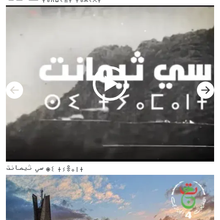
Previous
Nex
سي ثيمانت ⵙⵉ ⵜⵢⴻⴰⵏⵜ