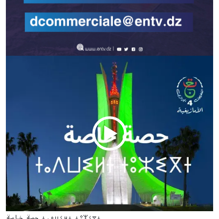
حصة خاصة ⵜⴰⴷⵡⵉⵍⵜ ⵜⵓⵣⵉⴳⵜ