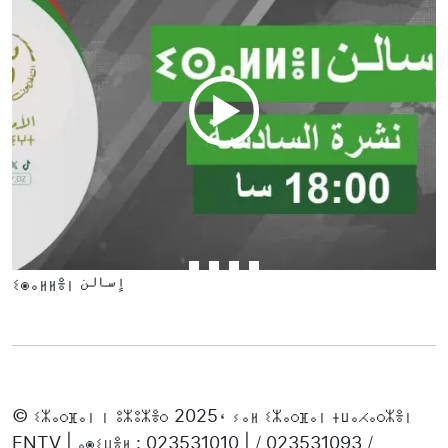
ⵉⵙⴰⵍⵍⴻⵏ إسالن
© ⵉⵣⴰⵔⴼⴰⵏ ⵏ ⵓⵣⵓⵣⴻⵔ 2025، ⵢⴰⵍ ⵉⵣⴰⵔⴼⴰⵏ ⵜⵡⴰⵃⴰⵔⵣⴻⵏ
ENTV | ⴰⵙⵉⵡⴻⵍ : 023531010 | / 023531093 /