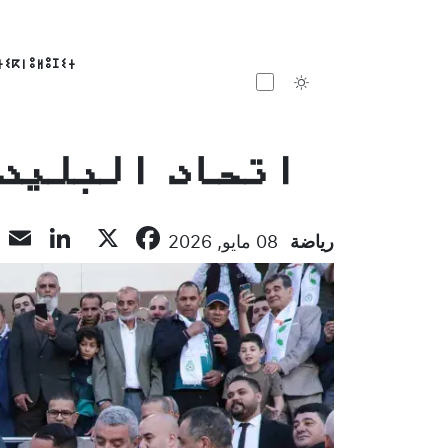
ⵜⵉⴽⵏⵓⵍⵓⵊⵉⵜ
Toggle theme
اتحاد البليدة
dIn
l
Facebook
X
رياضة
08 مايو, 2026