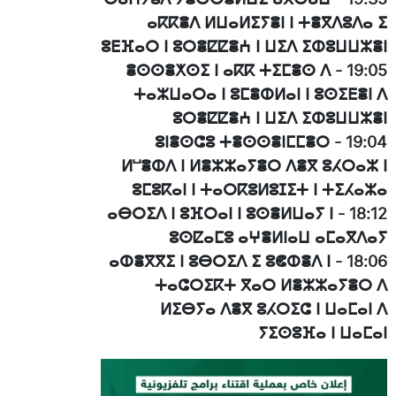
ⴰⴽⴽⴻⴷ ⵍⵡⴰⵍⵉⵢⴻⵏ ⵏ ⵜⴻⴳⴷⵓⴷⴰ ⵉ
ⵓⴹⴼⴰⵔ ⵏ ⵓⵔⴻⵇⵇⴻⵄ ⵏ ⵡⵉⴷ ⵉⵀⵓⵡⵡⵣⴻⵏ
ⴻⵙⵙⴻⵅⵙⵉ ⵏ ⴰⴽⴽ ⵜⵉⵎⴻⵙ ⴷ
-
19:05
ⵜⴰⵣⵡⴰⵔⴰ ⵏ ⵓⵎⴻⵀⵍⴰⵏ ⵏ ⵓⵙⵉⴹⴻⵏ ⴷ
ⵓⵔⴻⵇⵇⴻⵄ ⵏ ⵡⵉⴷ ⵉⵀⵓⵡⵡⵣⴻⵏ
ⵓⵏⴻⵙⵛⵓ ⵜⴻⵙⵙⴻⵏⵎⵎⴻⵔ
-
19:04
ⵍⵯⴻⵀⴷ ⵏ ⵍⴻⵣⵣⴰⵢⴻⵔ ⴷⴻⴳ ⵓⵃⵔⴰⵣ ⵏ
ⵓⵎⵓⴽⴰⵏ ⵏ ⵜⴰⵔⴽⵓⵍⵓⵊⵉⵜ ⵏ ⵜⵉⵃⴰⵣⴰ
ⴰⴱⵔⵉⴷ ⵏ ⵓⴼⵔⴰⵏ ⵏ ⵓⵙⴻⵍⵡⴰⵢ ⵏ
-
18:12
ⵓⵙⵇⴰⵎⵓ ⴰⵖⴻⵍⵏⴰⵡ ⴰⵎⴰⴳⴷⴰⵢ
ⴰⵀⴻⴳⴳⵉ ⵏ ⵓⴱⵔⵉⴷ ⵉ ⵓⵞⵀⴻⴷ ⵏ
-
18:06
ⵜⴰⵛⵔⵉⴽⵜ ⴳⴰⵔ ⵍⴻⵣⵣⴰⵢⴻⵔ ⴷ
ⵍⵉⴱⵢⴰ ⴷⴻⴳ ⵓⵃⵔⵉⵛ ⵏ ⵡⴰⵎⴰⵏ ⴷ
ⵢⵉⵙⵓⴼⴰ ⵏ ⵡⴰⵎⴰⵏ