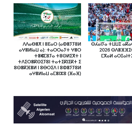
ⴷⴷⴰⴱⴻⵅ ⵏ ⵓⴹⴰⵔ (ⴰⵀⴻⵢⵢⵓⵍ
ⵙⵃⴰⵏⵢⴰ ⵜⵡⵡⵉ ⴰⴽⴰ
ⴰⵖⴻⵍⵏⴰⵡ ⴰ): ⵜⴰⵔⵔⴰⵢⵜ ⵖⴻⵔ
2026 ⵙⴷⴻⴼⴼⵉ
ⵜⴻⵞⵎⵓⵢⴰ ⵜⵓⵙⵍⵉⴳⵜ ⵏ
ⵎⴳⴰⵍ ⴰⵔⵊⴰⵏⵜⵉⵏ
ⵜⴷⵉⵔⴻⴽⵙⵉⵢⵓⵏ ⵜⴰⵜⵉⴽⵏⵉⴽⵜ ⵉ
ⵓⵙⴻⴽⴼⴻⵍ ⵏ ⵓⴱⵔⵉⴷ ⵏ ⵓⵀⴻⵢⵢⵓⵍ
ⴰⵖⴻⵍⵏⴰⵡ ⴰⵎⴻⵏⵣⵓ (ⴼⴰⴼ)