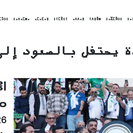
ⵎⵓⵔⵜ
ⵜⴰⴷⴰⵎⵙⴰ
ⴰⵎⴰⴹⴰⵍ
ⵜⵉⵎⴻⵜⵉ
ⴰⴷⴷⴰⵍ
ⵉⴷⵍⴻⵙ
ⵜⴰⵣⵎⴻⵔⵜ
ⵜⴰ
 يحتفل بالصعود إلى
Linke
Emai
ⵏ
ⴰ
26