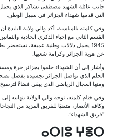
جانب عائلة الشهيد مصطفى تشاكر الذي يحمل ا
التي قدمها شهداء الجزائر في سبيل الوطن.
وفي كلمته بالمناسبة، أكد والي ولاية البليدة أ
1945 يحمل دلالات وطنية عميقة، تستحضر بط
عن هوية الجزائر وكرامة شعبها.
وأشار إلى أن الشهداء حلموا بجزائر حرة ومستق
الحلم الذي تواصل الجزائر تجسيده بفضل تضحيا
ومنها المجال الرياضي الذي يبقى فضاءً لترسيخ 
وفي ختام كلمته، توجه والي الولاية بتهانيه إلى
وكافة الأنصار، متمنيًا للفريق المزيد من النجاح
“فريق الشهداء”.
ⴰⵔⵏⵓ ⵖⴻⵔ