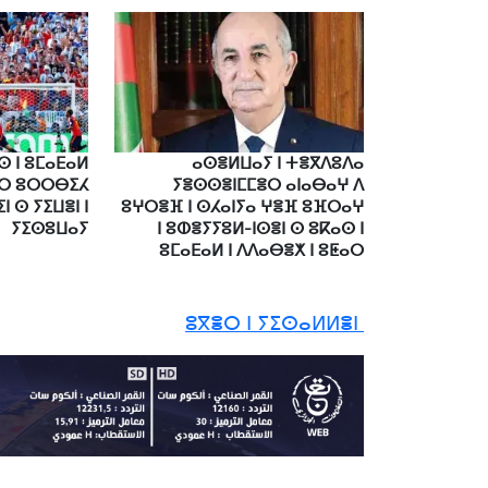
ⵙ ⵏ ⵓⵎⴰⴹⴰⵍ
ⴰⵙⴻⵍⵡⴰⵢ ⵏ ⵜⴻⴳⴷⵓⴷⴰ
ⵔ ⵓⵔⵔⴱⵉⵃ
ⵢⴻⵙⵙⴻⵏⵎⵎⴻⵔ ⴰⵏⴰⴱⴰⵖ ⴷ
 ⵙ ⵢⵉⵡⴻⵏ ⵏ
ⵓⵖⵔⴻⴼ ⵏ ⵙⵃⴰⵏⵢⴰ ⵖⴻⴼ ⵓⴼⵔⴰⵖ
ⵢⵉⵙⵓⵡⴰⵢ
ⵏ ⵓⵀⴻⵢⵢⵓⵍ-ⵏⵙⴻⵏ ⵙ ⵓⴽⴰⵙ ⵏ
ⵓⵎⴰⴹⴰⵍ ⵏ ⴷⴷⴰⴱⴻⵅ ⵏ ⵓⵟⴰⵔ
ⵓⴳⴻⵔ ⵏ ⵢⵉⵙⴰⵍⵍⴻⵏ