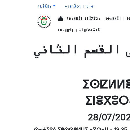
ⵉⵎⴻⵥⵍⴰ
ⵜⵉⵍⵉⵥⵔⵉ ⵏ ⵡⴻⴱ
ⵉⵙⴰⵍⵍⴻⵏ ⵉⵏⴻⴳⵓⵔⴰ
ⵉⵙⴰⵍⵍⴻⵏ ⵏ ⵜ
الرئيسية
ⵉⵙⴰⵍⵍⴻⵏ ⵏ ⵜⵉⵍⵉⴱⵉⵣⵢⵓⵏ
 القسم الثاني
ⵉⵙⵇⵍⵍⴻ
ⵉⵏⴻⴳⵓⵔ
28/07/20
ⵙⴰⵄⵢⵓⴷ ⵢⴻⵙⵙⴻⵍⵡⵉ ⴰⴳⵔⴰⵡ
-
19:35