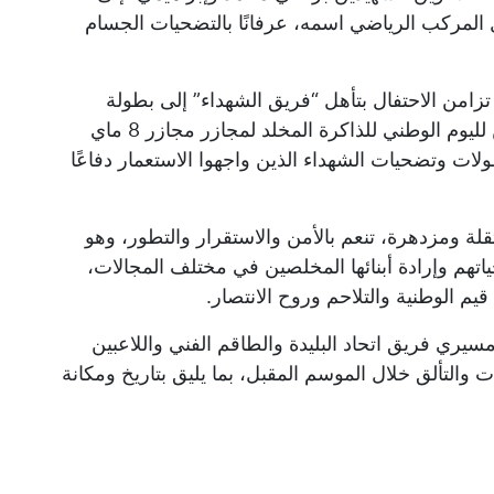
لمركب الرياضي اسمه، عرفانًا بالتضحيات الجسام
ن تزامن الاحتفال بتأهل “فريق الشهداء” إلى بطولة
القسم الثاني مع إحياء الذكرى الحادية والثمانين لليوم الوطني للذاكرة المخلد لمجازر مجازر 8 ماي
ولات وتضحيات الشهداء الذين واجهوا الاستعمار دفاعًا
لة ومزدهرة، تنعم بالأمن والاستقرار والتطور، وهو
تهم وإرادة أبنائها المخلصين في مختلف المجالات،
قيم الوطنية والتلاحم وروح الانتصار.
 مسيري فريق اتحاد البليدة والطاقم الفني واللاعبين
ات والتألق خلال الموسم المقبل، بما يليق بتاريخ ومكانة