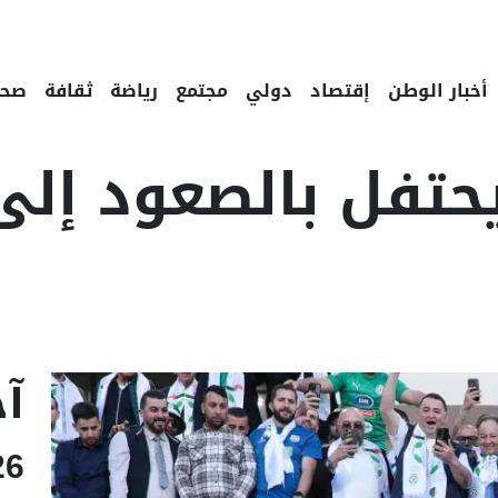
أخبار الوطن
إقتصاد
دولي
مجتمع
رياضة
ثقافة
صحة
 يحتفل بالصعود إل
Linke
Email
آخ
26