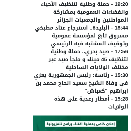
19:20
-
حملة وطنية لتنظيف الأحياء
والفضاءات العمومية بمشاركة
المواطنين والجمعيات الجزائر
18:44
-
البليدة.. استرجاع عتاد مطبخي
مسروق تابع لمؤسسة عمومية
وتوقيف المشتبه فيه الرئيسي
17:56
-
صيد بحري.. حملة وطنية
لتنظيف 45 ميناء و ملجأ صيد عبر
مختلف الولايات الساحلية
15:30
-
رئاسة: رئيس الجمهورية يعزي
في وفاة الشيخ سعيد الحاج محمد بن
إبراهيم "كعباش"
15:28
-
أمطار رعدية على هذه
الولايات