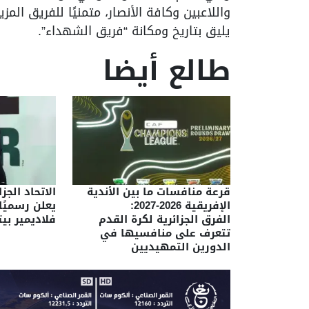
واللاعبين وكافة الأنصار، متمنيًا للفريق الم
يليق بتاريخ ومكانة “فريق الشهداء”.
طالع أيضا
قرعة منافسات ما بين الأندية
الاتحاد الجز
الإفريقية 2026-2027:
يعلن رسميًا
الفرق الجزائرية لكرة القدم
فلاديمير ب
تتعرف على منافسيها في
الدورين التمهيديين