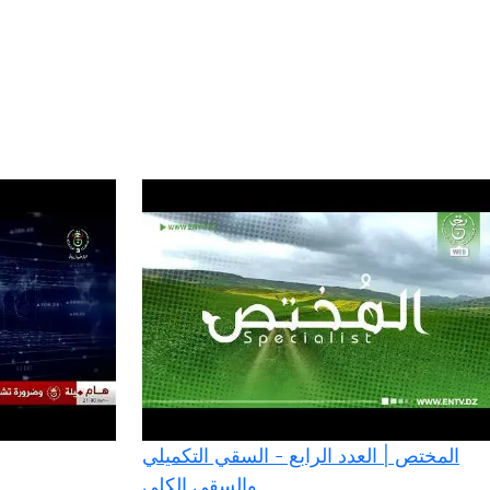
المختص | العدد الرابع - السقي التكميلي
والسقي الكلي