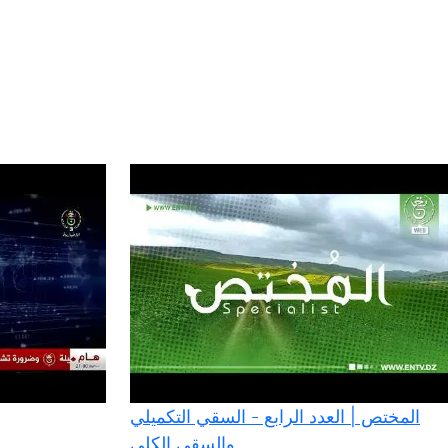
المختص | العدد الرابع - السقي التكميلي
والسقي الكلي