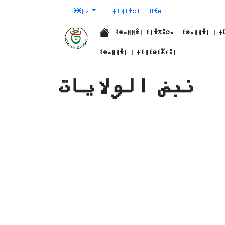
ⵉⵎⴻⵥⵍⴰ
ⵜⵉⵍⵉⵥⵔⵉ ⵏ ⵡⴻⴱ
ⵉⵙⴰⵍⵍⴻⵏ ⵉⵏⴻⴳⵓⵔⴰ
ⵉⵙⴰⵍⵍⴻⵏ ⵏ ⵜ
الرئيسية
ⵉⵙⴰⵍⵍⴻⵏ ⵏ ⵜⵉⵍⵉⴱⵉⵣⵢⵓⵏ
نبض الولايات