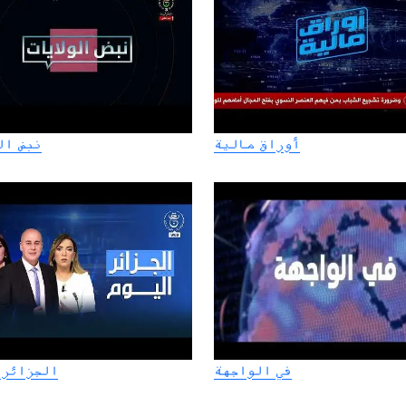
أوراق مالية
نبض ال
في الواجهة
الجزائر 