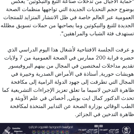
"حماية الأجيال من تدخلات صناعة التبغ والنيكوتين" يعكس
بوضوح حجم التحديات الجديدة التي تواجهها منظمات الصحة
العمومية عبر العالم خاصة في ظل الانتشار المتزايد للمنتجات
الجديدة للتبغ والنيكوتين وما يصاحبها من حملات تسويق مظلله
تستهدف فئة الشباب والمراهقين''.
و عرفت الجلسة الافتتاحية لأشغال هذا اليوم الدراسي الذي
حضره قرابة 200 ممارس في الصحة العمومية من 7 ولايات
تقديم مداخلات لمختصين في المجال من بينهم البروفيسور
هويشات حورية, أستاذة في الأمراض الصدرية وخبيرة في
المجال التي تطرقت إلى جهود الدولة الرامية إلى مكافحة
ظاهرة التدخين لاسيما ما تعلق تعزيز الإجراءات التشريعية كما
تحدث الدكتور كمال ايت بوبلي, أخصائي في علم الأوبئة و
الطب الوقائي بوزارة الصحة عن التدابير المتخذة لمكافحة
ظاهرة التدخين في الجزائر.