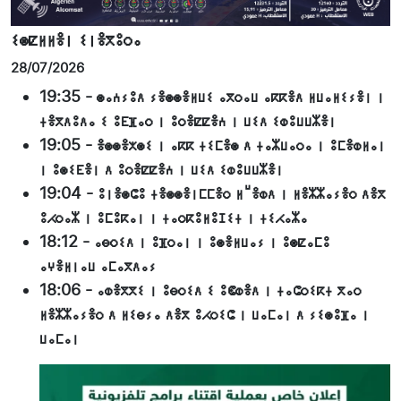
ⵉⵙⵇⵍⵍⴻⵏ ⵉⵏⴻⴳⵓⵔⴰ
28/07/2026
19:35
-
ⵙⴰⵄⵢⵓⴷ ⵢⴻⵙⵙⴻⵍⵡⵉ ⴰⴳⵔⴰⵡ ⴰⴽⴽⴻⴷ ⵍⵡⴰⵍⵉⵢⴻⵏ ⵏ
ⵜⴻⴳⴷⵓⴷⴰ ⵉ ⵓⴹⴼⴰⵔ ⵏ ⵓⵔⴻⵇⵇⴻⵄ ⵏ ⵡⵉⴷ ⵉⵀⵓⵡⵡⵣⴻⵏ
19:05
-
ⴻⵙⵙⴻⵅⵙⵉ ⵏ ⴰⴽⴽ ⵜⵉⵎⴻⵙ ⴷ ⵜⴰⵣⵡⴰⵔⴰ ⵏ ⵓⵎⴻⵀⵍⴰⵏ
ⵏ ⵓⵙⵉⴹⴻⵏ ⴷ ⵓⵔⴻⵇⵇⴻⵄ ⵏ ⵡⵉⴷ ⵉⵀⵓⵡⵡⵣⴻⵏ
19:04
-
ⵓⵏⴻⵙⵛⵓ ⵜⴻⵙⵙⴻⵏⵎⵎⴻⵔ ⵍⵯⴻⵀⴷ ⵏ ⵍⴻⵣⵣⴰⵢⴻⵔ ⴷⴻⴳ
ⵓⵃⵔⴰⵣ ⵏ ⵓⵎⵓⴽⴰⵏ ⵏ ⵜⴰⵔⴽⵓⵍⵓⵊⵉⵜ ⵏ ⵜⵉⵃⴰⵣⴰ
18:12
-
ⴰⴱⵔⵉⴷ ⵏ ⵓⴼⵔⴰⵏ ⵏ ⵓⵙⴻⵍⵡⴰⵢ ⵏ ⵓⵙⵇⴰⵎⵓ
ⴰⵖⴻⵍⵏⴰⵡ ⴰⵎⴰⴳⴷⴰⵢ
18:06
-
ⴰⵀⴻⴳⴳⵉ ⵏ ⵓⴱⵔⵉⴷ ⵉ ⵓⵞⵀⴻⴷ ⵏ ⵜⴰⵛⵔⵉⴽⵜ ⴳⴰⵔ
ⵍⴻⵣⵣⴰⵢⴻⵔ ⴷ ⵍⵉⴱⵢⴰ ⴷⴻⴳ ⵓⵃⵔⵉⵛ ⵏ ⵡⴰⵎⴰⵏ ⴷ ⵢⵉⵙⵓⴼⴰ ⵏ
ⵡⴰⵎⴰⵏ