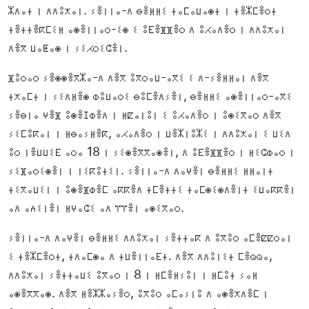
ⵣⴷⴰⵜ ⵏ ⴷⴷⵓⵅⴰⵏ. ⵢⴻⵏⵏⴰ-ⴷ ⴱⴻⵍⵍⵉ ⵜⴰⵎⴰⵡⴰⵙⵜ ⵏ ⵜⴻⵣⵎⴻⵔⵜ
ⵜⴻⵜⵜⴻⴽⵎⵉⵍ ⴰⵙⴻⵏⵏⴰⵔ-ⵉⵙ ⵉ ⵓⴹⴻⴼⴼⴻⵔ ⴷ ⵓⵃⴰⴷⴻⵔ ⵏ ⴷⴷⵓⵅⴰⵏ
ⴷⴻⴳ ⵡⴰⵟⴰⵙ ⵏ ⵢⵉⵃⵔⵉⵛⴻⵏ.
ⴼⵓⵔⴰⵔ ⵢⴻⵙⵙⴻⴳⵣⴰ-ⴷ ⴷⴻⴳ ⵓⴳⵔⴰⵡ-ⴰⴳⵉ ⵉ ⴷ-ⵢⴻⵍⵍⴰⵏ ⴷⴻⴳ
ⵜⵅⴰⵎⵜ ⵏ ⵢⵉⴷⵍⴻⵙ ⵀⵓⵡⴰⵔⵉ ⴱⵓⵎⴻⴷⵢⴻⵏ, ⴱⴻⵍⵍⵉ ⴰⵙⴻⵏⵏⴰⵔ-ⴰⴳⵉ
ⵢⴻⴱⵏⴰ ⵖⴻⴼ ⵓⵙⴻⵊⵀⴻⴷ ⵏ ⵍⵇⴰⵏⵓⵏ ⵉ ⵓⵃⴰⴷⴻⵔ ⵏ ⵓⵙⵉⴳⴰⵔ ⴷⴻⴳ
ⵢⵉⵎⵓⴽⴰⵏ ⵏ ⵍⴱⴰⵢⵍⴻⴽ, ⴰⵃⴰⴷⴻⵔ ⵏ ⵡⴻⵣⵏⵓⵣⵉ ⵏ ⴷⴷⵓⵅⴰⵏ ⵉ ⵡⵉⴷ
ⵓⵔ ⵏⴻⵡⵡⵉⴹ ⴰⵔⴰ 18 ⵏ ⵢⵉⵙⴻⴳⴳⴰⵙⴻⵏ, ⴷ ⵓⴹⴻⴼⴼⴻⵔ ⵏ ⵍⵉⵛⵀⴰⵔ ⵏ
ⵢⵉⴼⴰⵔⵉⵙⴻⵏ ⵏ ⵏⵉⴽⵓⵜⵉⵏ. ⵢⴻⵏⵏⴰ-ⴷ ⴷⴰⵖⴻⵏ ⴱⴻⵍⵍⵉ ⵍⵍⴰⵏⵜ
ⵜⵉⴳⴰⵡⵉⵏ ⵏ ⵓⵙⴻⴼⵀⴻⵎ ⴰⴽⴽⴻⴷ ⵜⵎⴻⵜⵜⵉ ⵜⴰⵎⵙⵉⵙⴷⴻⵏⵜ ⵉⵡⴰⴽⴽⴻⵏ
ⴰⴷ ⴰⵄⵉⵏⴻⵏ ⵍⵖⴰⵛⵉ ⴰⴷ ⴶⴶⴻⵏ ⴰⵙⵉⴳⴰⵔ.
ⵢⴻⵏⵏⴰ-ⴷ ⴷⴰⵖⴻⵏ ⴱⴻⵍⵍⵉ ⴷⴷⵓⵅⴰⵏ ⵢⴻⵜⵜⴰⴽ ⴷ ⵓⴳⵓⵔ ⴰⵎⴻⵇⵇⵔⴰⵏ
ⵉ ⵜⴻⵣⵎⴻⵔⵜ, ⵜⴷⴰⵎⵙⴰ ⴷ ⵜⵡⴻⵏⵏⴰⴹⵜ. ⴷⴻⴳ ⴷⴷⵓⵏⵉⵜ ⵎⴻⵕⵕⴰ,
ⴷⴷⵓⵅⴰⵏ ⵢⴻⵜⵜⴰⵡⵉ ⵓⴳⴰⵔ ⵏ 8 ⵏ ⵍⵎⴻⵍⵢⵓⵏ ⵏ ⵍⵎⵓⵜ ⵢⴰⵍ
ⴰⵙⴻⴳⴳⴰⵙ. ⴷⴻⴳ ⵍⴻⵣⵣⴰⵢⴻⵔ, ⵓⴳⵓⵔ ⴰⵎⴰⵢⵏⵓ ⴷ ⴰⵙⴻⵅⴷⴻⵎ ⵏ