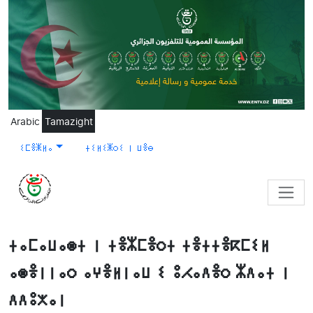
Skip to main content
Arabic
Tamazight
ⵉⵎⴻⵥⵍⴰ
ⵜⵉⵍⵉⵥⵔⵉ ⵏ ⵡⴻⴱ
ⵜⴰⵎⴰⵡⴰⵙⵜ ⵏ ⵜⴻⵣⵎⴻⵔⵜ ⵜⴻⵜⵜⴻⴽⵎⵉⵍ
ⴰⵙⴻⵏⵏⴰⵔ ⴰⵖⴻⵍⵏⴰⵡ ⵉ ⵓⵃⴰⴷⴻⵔ ⵣⴷⴰⵜ ⵏ
ⴷⴷⵓⵅⴰⵏ