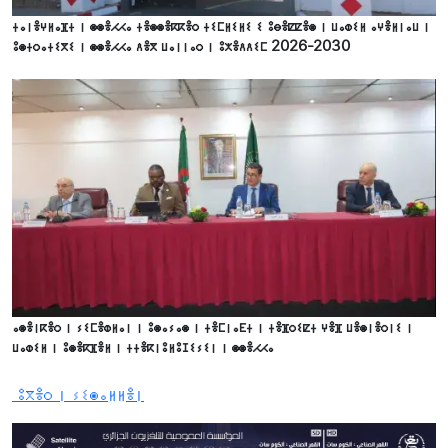
ⵜⴰⵏⴻⵖⵍⴰⴼⵜ ⵏ ⵙⵙⴻⵃⵃⴰ ⵜⴻⵙⵙⴻⴽⴽⴻⵔ ⵜⵉⵎⵍⵉⵍⵉ ⵉ ⵓⴱⴻⵇⵇⴻⵙ ⵏ ⵡⴰⵀⵉⵍ ⴰⵖⴻⵍⵏⴰⵡ ⵏ
ⵓⵙⵜⵔⴰⵜⵉⴳⵉ ⵏ ⵙⵙⴻⵃⵃⴰ ⴷⴻⴳ ⵡⴰⵏⵏⴰⵔ ⵏ ⵓⵅⴻⴷⴷⵉⵎ 2026-2030
ⴰⵙⴻⵏⴽⴻⵔ ⵏ ⵢⵉⵎⴻⵀⵍⴰⵏ ⵏ ⵓⵙⴰⵢⴰⵙ ⵏ ⵜⴻⵎⵏⴰⴹⵜ ⵏ ⵜⴻⴼⵔⵉⵇⵜ ⵖⴻⴼ ⵡⴻⵙⵏⴻⵔⵏⵉ ⵏ
ⵡⴰⵀⵉⵍ ⵏ ⵓⵙⴻⴽⴼⴻⵍ ⵏ ⵜⵜⴻⴽⵏⵓⵍⵓⵊⵉⵢⵉⵏ ⵏ ⵙⵙⴻⵃⵃⴰ
ⵓⴳⴻⵔ ⵏ ⵢⵉⵙⴰⵍⵍⴻⵏ