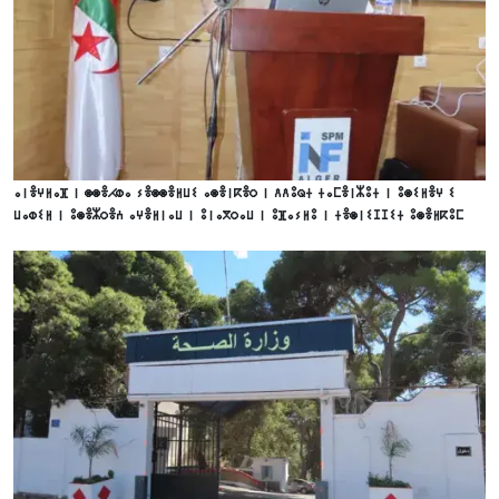
ⴰⵏⴻⵖⵍⴰⴼ ⵏ ⵙⵙⴻⵃⵀⴰ ⵢⴻⵙⵙⴻⵍⵡⵉ ⴰⵙⴻⵏⴽⴻⵔ ⵏ ⴷⴷⵓⵕⵜ ⵜⴰⵎⴻⵏⵣⵓⵜ ⵏ ⵓⵙⵉⵍⴻⵖ ⵉ
ⵡⴰⵀⵉⵍ ⵏ ⵓⵙⴻⵣⵔⴻⵄ ⴰⵖⴻⵍⵏⴰⵡ ⵏ ⵓⵏⴰⴳⵔⴰⵡ ⵏ ⵓⴼⴰⵢⵍⵓ ⵏ ⵜⴻⵙⵏⵉⵊⵊⵉⵜ ⵓⵙⴻⵍⴽⵓⵎ