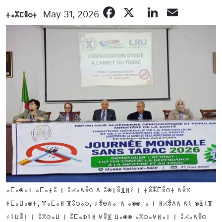
Facebook
X
LinkedI
Email
ⵜⴰⵣⵎⴻⵔⵜ
May 31, 2026
ⴰⵎⴰⵙⴰⵢ ⴰⵎⴰⵜⵓ ⵏ ⵓⵃⴰⴷⴻⵔ ⴷ ⵓⵙⵏⴻⴼⵍⵉ ⵏ ⵜⴻⵣⵎⴻⵔⵜ ⴷⴻⴳ
ⵜⵎⴰⵡⴰⵙⵜ, ⴶⴰⵎⴰⵍ ⴼⵓⵔⴰⵔ, ⵢⴻⴱⴷⴰ-ⴷ ⴰⵙⵙ-ⴰ ⵏ ⵍⵃⴻⴷⴷ ⴷⵉ ⵙⵟⵉⴼ
ⵢⵉⵡⴻⵏ ⵏ ⵓⴳⵔⴰⵡ ⵏ ⵓⵎⴰⵀⵉⵍ ⵖⴻⴼ ⵡⴰⵙⵙ ⴰⴳⵔⴰⵖⵍⴰⵏ ⵏ ⵓⵃⴰⴷⴻⵔ