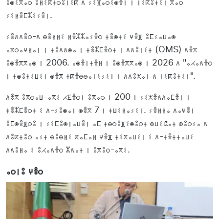
ⵓⵙⵉⴳⴰⵔ ⵓⵍⵉⴽⵜⵔⵓⵏⵉⴽ ⴷ ⵢⵉⴼⴰⵔⵉⵙⴻⵏ ⵏ ⵏⵉⴽⵓⵜⵉⵏ ⴳⴰⵔ
ⵢⵉⵍⴻⵎⵣⵉⵢⴻⵏ.
ⵢⴻⴷⴷⴻⵔ-ⴷ ⴱⴻⵍⵍⵉ ⵍⴻⵣⵣⴰⵢⴻⵔ ⵜⴻⵙⵜⵉ ⵖⴻⴼ ⵓⵎⵢⴰⵡⴰⵙ
ⴰⴳⵔⴰⵖⵍⴰⵏ ⵏ ⵜⵓⴷⴷⵙⴰ ⵏ ⵜⴻⵣⵎⴻⵔⵜ ⵏ ⴷⴷⵓⵏⵉⵜ (OMS) ⴷⴻⴳ
ⵓⵙⴻⴳⴳⴰⵙ ⵏ 2006. ⴰⵙⴻⵏⵜⴻⵍ ⵏ ⵓⵙⴻⴳⴳⴰⵙ ⵏ 2026 ⴷ "ⴰⵃⴰⴷⴻⵔ
ⵏ ⵜⵙⵓⵜⵉⵡⵉⵏ ⵙⴻⴳ ⵜⴽⴻⴱⴱⴰⵏⵉⵢⵉⵏ ⵏ ⴷⴷⵓⵅⴰⵏ ⴷ ⵏⵉⴽⵓⵜⵉⵏ".
ⴷⴻⴳ ⵓⴳⵔⴰⵡ-ⴰⴳⵉ ⵃⴹⴻⵔⵏ ⵓⴳⴰⵔ ⵏ 200 ⵏ ⵢⵉⵅⴻⴷⴷⴰⵎⴻⵏ ⵏ
ⵜⴻⵣⵎⴻⵔⵜ ⵉ ⴷ-ⵢⵓⵙⴰⵏ ⵙⴻⴳ 7 ⵏ ⵜⵡⵉⵍⴰⵢⵉⵏ. ⵢⴻⵍⵍⴰ ⴷⴰⵖⴻⵏ
ⵓⵎⵙⴻⴼⵔⵓ ⵏ ⵢⵉⵎⵓⵙⵏⴰⵡⴻⵏ ⴰⵎ ⵜⴱⵔⵓⴼⵉⵙⵓⵔⵜ ⵀⵡⵉⵛⴰⵜ ⵀⵓⵔⵢⴰ ⴷ
ⴷⵓⴽⵜⵓⵔ ⴰⵢⵜ ⴱⵓⴱⵍⵉ ⴽⴰⵎⴰⵍ ⵖⴻⴼ ⵜⵉⴳⴰⵡⵉⵏ ⵉ ⴷ-ⵜⴻⵜⵜⴰⵡⵉ
ⴷⴷⵓⵍⴰ ⵉ ⵓⵃⴰⴷⴻⵔ ⵣⴷⴰⵜ ⵏ ⵓⴳⵓⵔ-ⴰⴳⵉ.
ⴰⵔⵏⵓ ⵖⴻⵔ