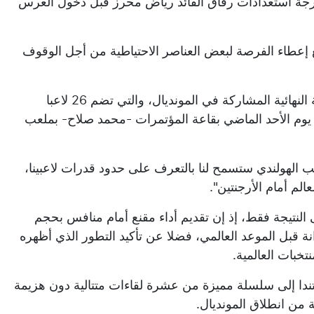
درجة استعدادات رفاق القائد رياض محرز قبل دخول العرس
ع إعطاء الفرصة لبعض العناصر الاحتياطية من أجل الوقوف
وكان الناخب الوطني، فلاديمير بيتكوفيتش، قد أعلن عن القائمة النهائية المشاركة في المونديال، والتي تضم 26 لاعبا
 يوم الأحد الماضي بقاعة المؤتمرات -محمد صلاح- بملعب
خب الهولندي ستسمح لنا بالتعرف على حدود قدرات لاعبينا،
الم أمام الأرجنتين".
ى النتيجة فقط، إذ إن تقديم أداء مقنع أمام منافس بحجم
نة قبل الموعد العالمي، فضلا عن تأكيد التطور الذي أظهره
تخبات العالمية.
تندا إلى سلسلة مميزة من عشرة لقاءات متتالية دون هزيمة
من انطلاق المونديال.