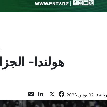
Toggle theme
هولندا- الجز
LinkedIn
Email
Facebook
X
رياضة
02 يونيو, 2026