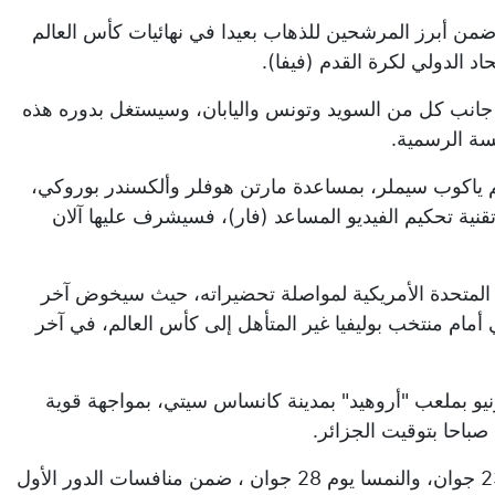
ضمن أبرز المرشحين للذهاب بعيدا في نهائيات كأس العالم
اد الدولي لكرة القدم (فيفا).
انب كل من السويد وتونس واليابان، وسيستغل بدوره هذه
فسة الرسمية.
م ياكوب سيملر، بمساعدة مارتن هوفلر وألكسندر بوروكي،
تقنية تحكيم الفيديو المساعد (فار)، فسيشرف عليها آلان
 المتحدة الأمريكية لمواصلة تحضيراته، حيث سيخوض آخر
وان بمدينة كانساس سيتي أمام منتخب بوليفيا غير المتأهل إلى كأس العالم، في آخر
هل المنتخب الجزائري مشاركته في المونديال يوم 17 يونيو بملعب "أروهيد" بمدينة كانساس سيتي، بمواجهة قوية
وبالإضافة إلى الأرجنتين، سيواجه "الخضر" كلا من الأردن يوم 23 جوان، والنمسا يوم 28 جوان ، ضمن منافسات الدور الأول