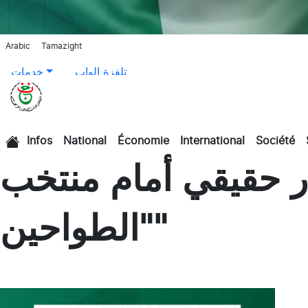
Arabic
Tamazight
تلفزة الواب
خدمات
Infos
National
Économie
International
Société
الرئيسية
ار حقيقي أمام منتخب
"الطواحين"