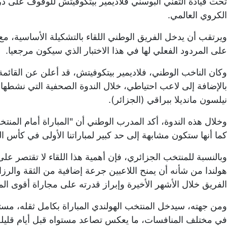
تحت قيادة التقني البوسني فلاديمير بيتكوفيتش للوقوف على 
الكروي العالمي.
ويرتقب أن يدخل الفريق الوطني اللقاء بالتشكيلة الأساسية، م
على المردود الفعلي لها في هذا الاختبار الذي سيكون مرجعيا.
بالإضافة إلى لاعب احتياطي، خلال الندوة الصحفية التي نشطها
نيلسون مانديلا ببراقي (الجزائر).
وخلال هذه الندوة، أكد المدرب الوطني أن "المباراة أمام المنت
كما أنها ستكون مشابهة إلى حد كبير لمباراتنا الأولى في كأس الع
وبالنسبة للمنتخب الجزائري، فإن أهمية هذا اللقاء لا تقتصر عل
هولندا من شأنه أن يمنح اللاعبين جرعة إضافية من الثقة والرزا
الفريق خلال الأشهر الأخيرة وإبراز قدرته على مجاراة أقوى المن
ومن جهته، سيدخل المنتخب الهولندي المباراة بكامل ثقله، مس
في مختلف المنافسات، ما يعكس تصاعد مستواه قبل أيام قليلة 