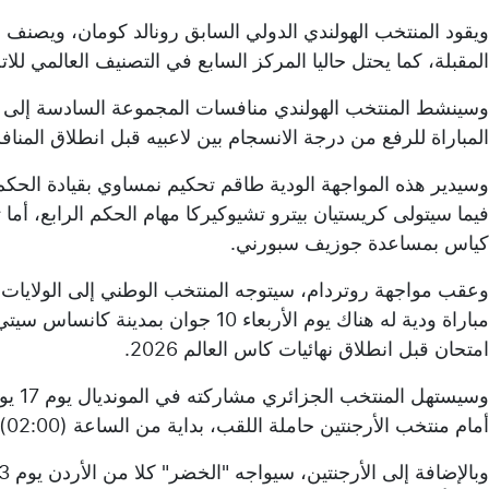
ويقود المنتخب الهولندي الدولي السابق رونالد كومان، ويصنف 
المقبلة، كما يحتل حاليا المركز السابع في التصنيف العالمي للاتح
وسينشط المنتخب الهولندي منافسات المجموعة السادسة إلى ج
المباراة للرفع من درجة الانسجام بين لاعبيه قبل انطلاق المنا
وسيدير هذه المواجهة الودية طاقم تحكيم نمساوي بقيادة الحك
فيما سيتولى كريستيان بيترو تشيوكيركا مهام الحكم الرابع، أما 
كياس بمساعدة جوزيف سبورني.
وعقب مواجهة روتردام، سيتوجه المنتخب الوطني إلى الولايات
مباراة ودية له هناك يوم الأربعاء 10 ج
امتحان قبل انطلاق نهائيات كاس العالم 2026.
وسيست
أمام منتخب الأرجنتين حاملة اللقب، بداية من الساعة (02:00) صباحا بتوقيت الجزائر.