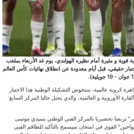
قوية و مثيرة أمام نظيره الهولندي، يوم غد الأربعاء بملعب
بتوقيت الجزائر)، في اختبار حقيقي، قبل أيام معدودة عن انطلاق نهائيات كأس العالم
رة كروية عالمية، ستخوض التشكيلة الوطنية هذا الاختبار
ة الأوروبية و العالمية، والذي يحتل حاليا المركز السابع
ائيات كأس العالم-2026، أجرى "الخضر" تربصا تحضيريا بالمركز الفني الوطني بسيدي موسى
واحين" القوي في امتحان سيسمح بالتأكيد للطاقم الفني