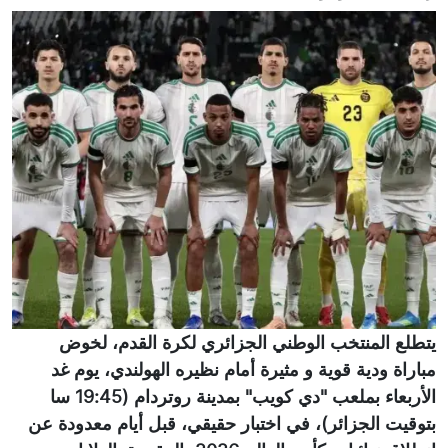
يتطلع المنتخب الوطني الجزائري لكرة القدم، لخوض
مباراة ودية قوية و مثيرة أمام نظيره الهولندي، يوم غد
الأربعاء بملعب "دي كويب" بمدينة روتردام (19:45 سا
بتوقيت الجزائر)، في اختبار حقيقي، قبل أيام معدودة عن