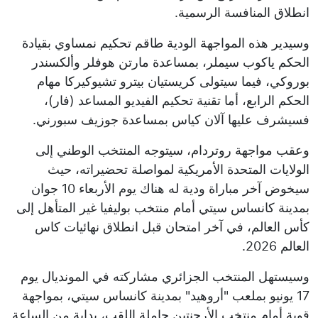
انطلاق المنافسة الرسمية.
وسيدير هذه المواجهة الودية طاقم تحكيم نمساوي بقيادة
الحكم ياكوب سيملر، بمساعدة مارتن هوفلر وألكسندر
بوروكي، فيما سيتولى كريستيان بيترو تشيوكيركا مهام
الحكم الرابع، أما تقنية تحكيم الفيديو المساعد (فار)،
فسيشرف عليها آلان كياس بمساعدة جوزيف سبورني.
وعقب مواجهة روتردام، سيتوجه المنتخب الوطني إلى
الولايات المتحدة الأمريكية لمواصلة تحضيراته، حيث
سيخوض آخر مباراة ودية له هناك يوم الأربعاء 10 جوان
بمدينة كانساس سيتي أمام منتخب بوليفيا غير المتأهل إلى
كأس العالم، في آخر امتحان قبل انطلاق نهائيات كاس
العالم 2026.
وسيستهل المنتخب الجزائري مشاركته في المونديال يوم
17 يونيو بملعب "أروهيد" بمدينة كانساس سيتي، بمواجهة
قوية أمام منتخب الأرجنتين حاملة اللقب، بداية من الساعة