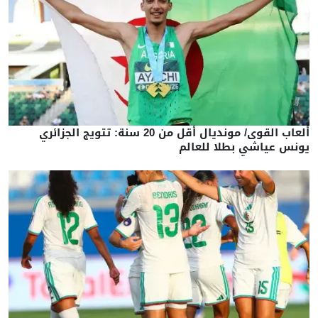
ألعاب القوى/ مونديال أقل من 20 سنة: تتويج الجزائري
يونس عياشي بطلا للعالم