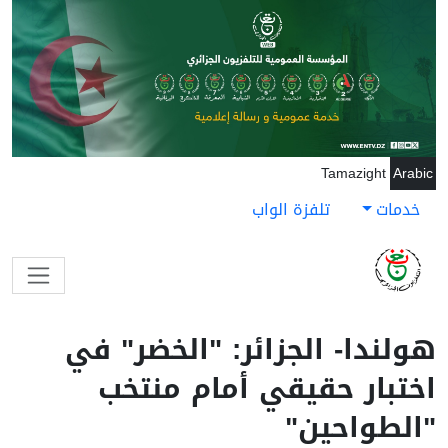
جاوز إلى المحتوى الرئيسي
Tamazight
Arabic
خدمات
تلفزة الواب
هولندا- الجزائر: "الخضر" في
اختبار حقيقي أمام منتخب
"الطواحين"