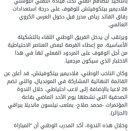
بالتأكيد للطاقم الفني تحت قيادة التقني البوسني
فلاديمير بيتكوفيتش للوقوف على درجة استعدادات
رفاق القائد رياض محرز قبل دخول العرس الكروي
العالمي.
ويرتقب أن يدخل الفريق الوطني اللقاء بالتشكيلة
الأساسية، مع إعطاء الفرصة لبعض العناصر الاحتياطية
من أجل الوقوف على المردود الفعلي لها في هذا
الاختبار الذي سيكون مرجعيا.
وكان الناخب الوطني، فلاديمير بيتكوفيتش، قد أعلن عن
القائمة النهائية المشاركة في المونديال، والتي تضم
26 لاعبا بالإضافة إلى لاعب احتياطي، خلال الندوة
الصحفية التي نشطها يوم الأحد الماضي بقاعة
المؤتمرات -محمد صلاح- بملعب نيلسون مانديلا ببراقي
(الجزائر).
وخلال هذه الندوة، أكد المدرب الوطني أن "المباراة