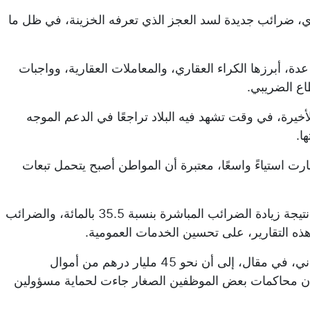
ري، ضرائب جديدة لسد العجز الذي تعرفه الخزينة، في ظل ما
ة، أبرزها الكراء العقاري، والمعاملات العقارية، وواجبات
اع الضريبي.
يرة، في وقت تشهد فيه البلاد تراجعًا في الدعم الموجه
ا.
ثارت استياءً واسعًا، معتبرة أن المواطن أصبح يتحمل تبعات
وخلال سنة 2025، ارتفعت مداخيل الخزينة العمومية بالمملكة نتيجة زيادة الضرائب المباشرة بنسبة 35.5 بالمائة، والضرائب
وفي السياق ذاته، أشار الخبير الاقتصادي المغربي أيوب الرضواني، في مقال، إلى أن نحو 45 مليار درهم من أموال
ا أن محاكمات بعض الموظفين الصغار جاءت لحماية مسؤولين