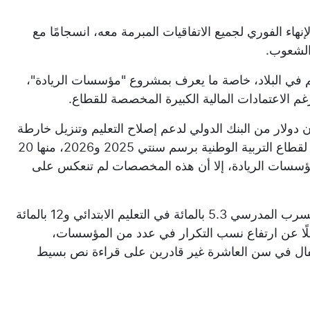
إنهاء الفوري لجميع الاتفاقيات المبرمة معه، انسجامًا مع
 الشعوب.
ليم في البلاد، خاصة ما يعرف بمشروع "مؤسسات الريادة"،
الاعتمادات المالية الكبيرة المخصصة للقطاع.
جمعية، في بيان، أن "اللجوء إلى اقتراض 750 مليون دولار من البنك الدولي لدعم إصلاح التعليم وتنزيل خارطة
الطريق 2022-2026، تزامن مع تخصيص نحو 117 مليار درهم لقطاع التربية الوطنية برسم سنتي 2025 و2026، منها 20
ا مؤسسات الريادة، إلا أن هذه المخصصات لم تنعكس على
واستندت في ذلك إلى تقارير محلية ودولية وثقت بلوغ نسبة التسرب المدرسي 5.3 بالمائة في التعليم الابتدائي و12 بالمائة
م الإعدادي خلال الموسم الدراسي 2025-2026، فضلًا عن ارتفاع نسب التكرار في عدد من المؤسسات،
حيث لا يزال نحو 60 بالمائة من الأطفال في سن العاشرة غير قادرين على قراءة نص بسيط