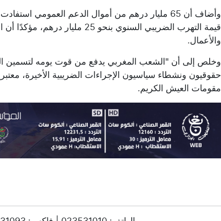
قيمة التهرب الضريبي السنوي بنحو 5
والأعمال.
وخلص إلى أن "الشعب المغربي يدفع من قوت يومه لتسمين الشرك
حقوقيون ونشطاء سياسيون الإجراءات الضريبية الأخيرة، معتبر
مقومات العيش الكريم.
© حقوق النشر 2025، جميع الحقوق محفوظة ENTV | الهاتف: 023531010 | فاكس: 023531093 / 023531998