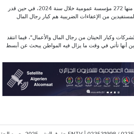
وأضاف أن 65 مليار درهم من أموال الدعم العمومي استفادت منها 272 مؤسسة عمومية خلال سنة 2024، في حين قدر
2 مليار درهم، مؤكدًا أن المستفيدين من الإعفاءات الضريبية هم كبار رجال المال
ات وكبار الحيتان من رجال المال والأعمال"، فيما انتقد
ين أنها تأتي في وقت ما يزال فيه المواطن يبحث عن أبسط