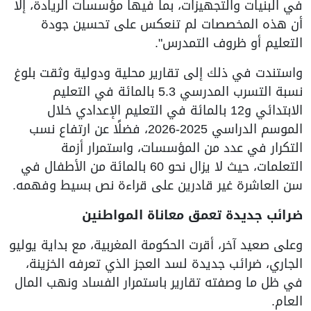
في البنيات والتجهيزات، بما فيها مؤسسات الريادة، إلا
أن هذه المخصصات لم تنعكس على تحسين جودة
التعليم أو ظروف التمدرس".
واستندت في ذلك إلى تقارير محلية ودولية وثقت بلوغ
نسبة التسرب المدرسي 5.3 بالمائة في التعليم
الابتدائي و12 بالمائة في التعليم الإعدادي خلال
الموسم الدراسي 2025-2026، فضلًا عن ارتفاع نسب
التكرار في عدد من المؤسسات، واستمرار أزمة
التعلمات، حيث لا يزال نحو 60 بالمائة من الأطفال في
سن العاشرة غير قادرين على قراءة نص بسيط وفهمه.
ضرائب جديدة تعمق معاناة المواطنين
وعلى صعيد آخر، أقرت الحكومة المغربية، مع بداية يوليو
الجاري، ضرائب جديدة لسد العجز الذي تعرفه الخزينة،
في ظل ما وصفته تقارير باستمرار الفساد ونهب المال
العام.