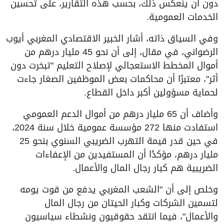
دون أن ينعكس ذلك، بحسب هذه التقارير، على تحسين
الخدمات العمومية.
وفي السياق ذاته، أشار الخبير الاقتصادي المغربي أيوب
الرضواني، في مقال، إلى أن نحو 45 مليار درهم من
أموال المخطط الاستعجالي لإصلاح التعليم "تبخرت دون
أثر"، معتبرًا أن محاكمات بعض الموظفين الصغار جاءت
لحماية مسؤولين أكبر داخل القطاع.
وأضاف أن 65 مليار درهم من أموال الدعم العمومي
استفادت منها 272 مؤسسة عمومية خلال سنة 2024،
في حين قدر قيمة التهرب الضريبي السنوي بنحو 25
مليار درهم، مؤكدًا أن المستفيدين من الإعفاءات
الضريبية هم كبار رجال المال والأعمال.
وخلص إلى أن "الشعب المغربي يدفع من قوت يومه
لتسمين الشركات وكبار الحيتان من رجال المال
والأعمال"، فيما انتقد حقوقيون ونشطاء سياسيون