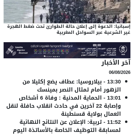
إسبانيا: الدعوة إلى إعلان حالة الطوارئ تحت ضغط الهجرة
غير الشرعية عبر السواحل المغربية
آخر الأخبار
06/08/2026
13:30
-
بيلاروسيا: عطاف يضع إكليلا من
الزهور أمام تمثال النصر بمينسك
13:01
-
الحماية المدنية : وفاة 6 أشخاص
وإصابة 22 آخرين في حادث انقلاب حافلة لنقل
العمال بولاية قسنطينة
11:52
-
تربية: الإعلان عن النتائج النهائية
لمسابقة التوظيف الخاصة بالأساتذة اليوم