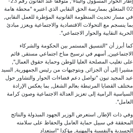
إطار الحوار المسؤول والبناء", متوقفا عند القانون رقم 23-
02 المتعلق بممارسة الحق النقابي الذي اعتبره "محطة هامة
في مسار تحديث المنظومة القانونية المؤطرة للعمل النقابي,
بما ينسجم مع التحولات الاقتصادية والاجتماعية ويعزز مبادئ
الحرية النقابية والحوار الاجتماعي".
كما أبرز أن "التنسيق المستمر بين الحكومة والشركاء
الاجتماعيين, أسهم في ترسيخ مناخ اجتماعي مستقر, قائم
على تغليب المصلحة العليا للوطن وحماية حقوق العمال",
مشيرا إلى أن الجزائر, وبتوجيهات من رئيس الجمهورية, السيد
عبد المجيد تبون "تواصل دعم فضاءات الحوار والتشاور حول
مختلف القضايا المرتبطة بعالم الشغل, بما يعكس الإرادة
السياسية الرامية إلى تعزيز العدالة الاجتماعية وصون كرامة
العامل".
وفي ذات الإطار, استعرض الوزير الجهود المبذولة والنتائج
المحققة في سبيل حماية العامل والحفاظ على سلامته
الجسدية والنفسية والمهنية, مؤكدا "استعداد