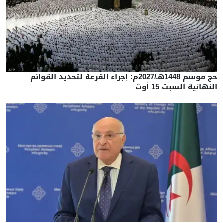
حج موسم 1448هـ/2027م: إجراء القرعة لتحديد القوائم
النهائية السبت 15 أوت