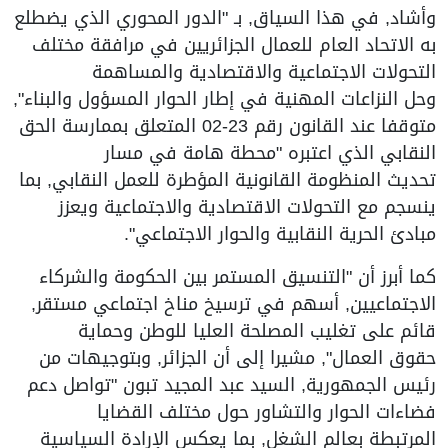
وأشاد, في هذا السياق, بـ "الدور المحوري الذي يضطلع
به الاتحاد العام للعمال الجزائريين في مرافقة مختلف
التحولات الاجتماعية والاقتصادية والمساهمة
وحل النزاعات المهنية في إطار الحوار المسؤول والبناء",
متوقفا عند القانون رقم 23-02 المتعلق بممارسة الحق
النقابي الذي اعتبره "محطة هامة في مسار
تحديث المنظومة القانونية المؤطرة للعمل النقابي, بما
ينسجم مع التحولات الاقتصادية والاجتماعية ويعزز
مبادئ الحرية النقابية والحوار الاجتماعي".
كما أبرز أن "التنسيق المستمر بين الحكومة والشركاء
الاجتماعيين, أسهم في ترسيخ مناخ اجتماعي مستقر,
قائم على تغليب المصلحة العليا للوطن وحماية
حقوق العمال", مشيرا إلى أن الجزائر, وبتوجيهات من
رئيس الجمهورية, السيد عبد المجيد تبون "تواصل دعم
فضاءات الحوار والتشاور حول مختلف القضايا
المرتبطة بعالم الشغل, بما يعكس الإرادة السياسية