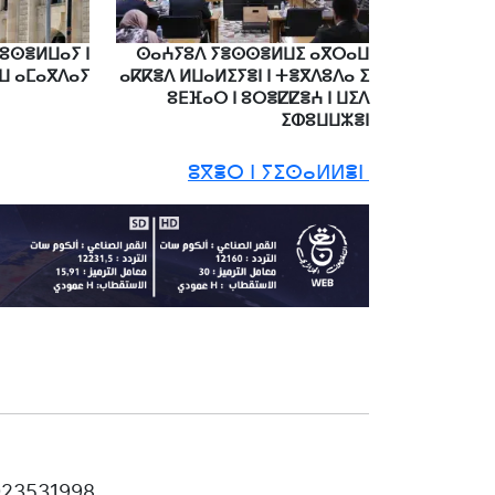
 ⵓⵙⴻⵍⵡⴰⵢ ⵏ
ⵙⴰⵄⵢⵓⴷ ⵢⴻⵙⵙⴻⵍⵡⵉ ⴰⴳⵔⴰⵡ
ⵡ ⴰⵎⴰⴳⴷⴰⵢ
ⴰⴽⴽⴻⴷ ⵍⵡⴰⵍⵉⵢⴻⵏ ⵏ ⵜⴻⴳⴷⵓⴷⴰ ⵉ
ⵓⴹⴼⴰⵔ ⵏ ⵓⵔⴻⵇⵇⴻⵄ ⵏ ⵡⵉⴷ
ⵉⵀⵓⵡⵡⵣⴻⵏ
ⵓⴳⴻⵔ ⵏ ⵢⵉⵙⴰⵍⵍⴻⵏ
 023531998