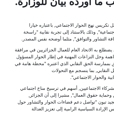
ما أورده بيان للوزارة.
ل تكريس نهج الحوار الاجتماعي, باعتباره خيارا
اجتماعية", وذلك بالاستناد إلى تجربة نقابية "راسخة
فة التشاور والتوافق", مثلما أوضحه نفس المصدر.
 يضطلع به الاتحاد العام للعمال الجزائريين في مرافقة
اهمة وحل النزاعات المهنية في إطار الحوار المسؤول
توقفا عند القانون رقم 23-02 المتعلق بممارسة الحق النقابي الذي اعتبره "محطة هامة في
 النقابي, بما ينسجم مع التحولات
بية والحوار الاجتماعي".
لشركاء الاجتماعيين, أسهم في ترسيخ مناخ اجتماعي
وحماية حقوق العمال", مشيرا إلى أن الجزائر,
جيد تبون "تواصل دعم فضاءات الحوار والتشاور حول
الإرادة السياسية الرامية إلى تعزيز العدالة