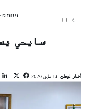
ⵜⵉⴽⵏⵓⵍⵓⵊⵉⵜ
Toggle theme
سايحي يس
n
ebook
X
أخبار الوطن
13 مايو, 2026