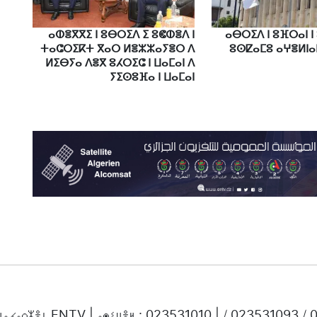
ⴰⵀⴻⴳⴳⵉ ⵏ ⵓⴱⵔⵉⴷ ⵉ ⵓⵞⵀⴻⴷ ⵏ
ⴰⴱⵔⵉⴷ ⵏ ⵓⴼⵔⴰⵏ ⵏ
ⵜⴰⵛⵔⵉⴽⵜ ⴳⴰⵔ ⵍⴻⵣⵣⴰⵢⴻⵔ ⴷ
ⵓⵙⵇⴰⵎⵓ ⴰⵖⴻⵍⵏⴰ
ⵍⵉⴱⵢⴰ ⴷⴻⴳ ⵓⵃⵔⵉⵛ ⵏ ⵡⴰⵎⴰⵏ ⴷ
ⵢⵉⵙⵓⴼⴰ ⵏ ⵡⴰⵎⴰⵏ
ⵜⵡⴰⵃⴰⵔⵣⴻⵏ ENTV | ⴰⵙⵉⵡⴻⵍ : 023531010 | / 023531093 /