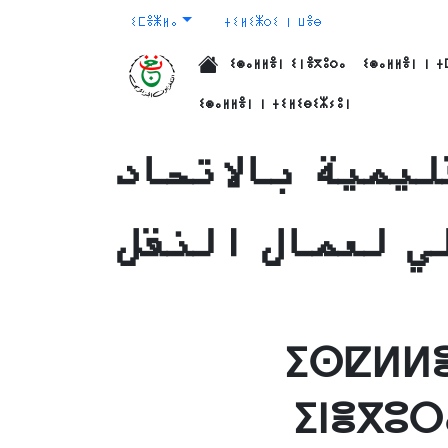
ⵉⵎⴻⵥⵍⴰ
ⵜⵉⵍⵉⵥⵔⵉ ⵏ ⵡⴻⴱ
ⵉⵙⴰⵍⵍⴻⵏ ⵉⵏⴻⴳⵓⵔⴰ
ⵉⵙⴰⵍⵍⴻⵏ ⵏ ⵜ
الرئيسية
ⵉⵙⴰⵍⵍⴻⵏ ⵏ ⵜⵉⵍⵉⴱⵉⵣⵢⵓⵏ
ليمية بالاتحاد
ي لعمال النقل
ⵉⵙⵇⵍⵍⴻ
ⵉⵏⴻⴳⵓⵔ