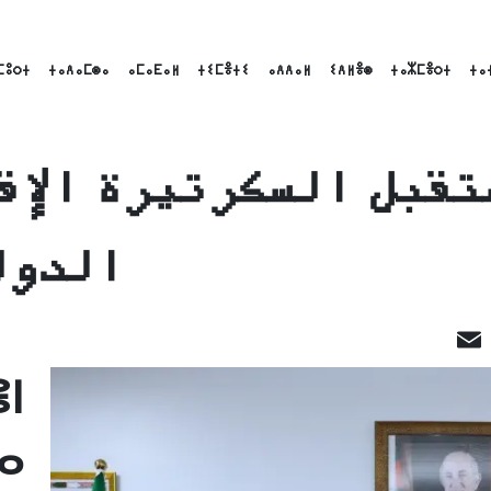
ⵎⵓⵔⵜ
ⵜⴰⴷⴰⵎⵙⴰ
ⴰⵎⴰⴹⴰⵍ
ⵜⵉⵎⴻⵜⵉ
ⴰⴷⴷⴰⵍ
ⵉⴷⵍⴻⵙ
ⵜⴰⵣⵎⴻⵔⵜ
ⵜⴰ
تقبل السكرتيرة الإق
الدول
LinkedI
Email
Fac
ⵏ
ⴰ