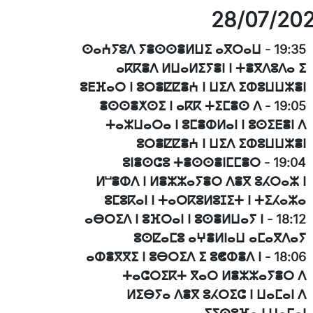
28/07/20
ⵙⴰⵄⵢⵓⴷ ⵢⴻⵙⵙⴻⵍⵡⵉ ⴰⴳⵔⴰⵡ
-
19:35
ⴰⴽⴽⴻⴷ ⵍⵡⴰⵍⵉⵢⴻⵏ ⵏ ⵜⴻⴳⴷⵓⴷⴰ ⵉ
ⵓⴹⴼⴰⵔ ⵏ ⵓⵔⴻⵇⵇⴻⵄ ⵏ ⵡⵉⴷ ⵉⵀⵓⵡⵡⵣⴻⵏ
ⴻⵙⵙⴻⵅⵙⵉ ⵏ ⴰⴽⴽ ⵜⵉⵎⴻⵙ ⴷ
-
19:05
ⵜⴰⵣⵡⴰⵔⴰ ⵏ ⵓⵎⴻⵀⵍⴰⵏ ⵏ ⵓⵙⵉⴹⴻⵏ ⴷ
ⵓⵔⴻⵇⵇⴻⵄ ⵏ ⵡⵉⴷ ⵉⵀⵓⵡⵡⵣⴻⵏ
ⵓⵏⴻⵙⵛⵓ ⵜⴻⵙⵙⴻⵏⵎⵎⴻⵔ
-
19:04
ⵍⵯⴻⵀⴷ ⵏ ⵍⴻⵣⵣⴰⵢⴻⵔ ⴷⴻⴳ ⵓⵃⵔⴰⵣ ⵏ
ⵓⵎⵓⴽⴰⵏ ⵏ ⵜⴰⵔⴽⵓⵍⵓⵊⵉⵜ ⵏ ⵜⵉⵃⴰⵣⴰ
ⴰⴱⵔⵉⴷ ⵏ ⵓⴼⵔⴰⵏ ⵏ ⵓⵙⴻⵍⵡⴰⵢ ⵏ
-
18:12
ⵓⵙⵇⴰⵎⵓ ⴰⵖⴻⵍⵏⴰⵡ ⴰⵎⴰⴳⴷⴰⵢ
ⴰⵀⴻⴳⴳⵉ ⵏ ⵓⴱⵔⵉⴷ ⵉ ⵓⵞⵀⴻⴷ ⵏ
-
18:06
ⵜⴰⵛⵔⵉⴽⵜ ⴳⴰⵔ ⵍⴻⵣⵣⴰⵢⴻⵔ ⴷ
ⵍⵉⴱⵢⴰ ⴷⴻⴳ ⵓⵃⵔⵉⵛ ⵏ ⵡⴰⵎⴰⵏ ⴷ