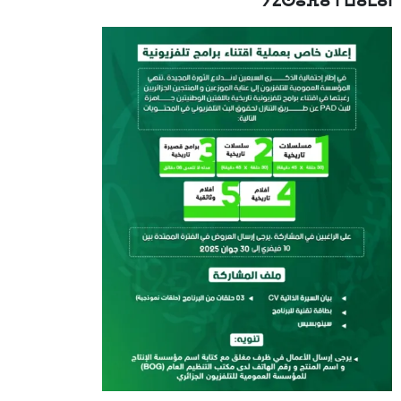
ⵢⵉⵙⵓⴼⴰ ⵏ ⵡⴰⵎⴰⵏ