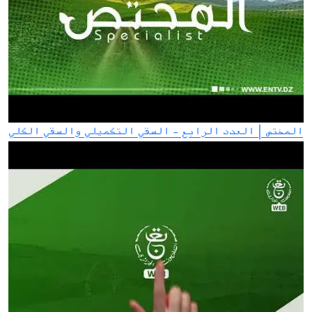
المختص | العدد الرابع - السقي التكميلي والسقي الكلي