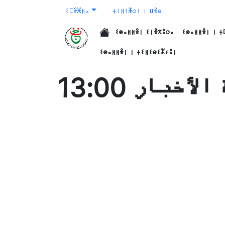
ⵉⵎⴻⵥⵍⴰ
ⵜⵉⵍⵉⵥⵔⵉ ⵏ ⵡⴻⴱ
ⵉⵙⴰⵍⵍⴻⵏ ⵉⵏⴻⴳⵓⵔⴰ
ⵉⵙⴰⵍⵍⴻⵏ ⵏ ⵜ
الرئيسية
ⵉⵙⴰⵍⵍⴻⵏ ⵏ ⵜⵉⵍⵉⴱⵉⵣⵢⵓⵏ
لأخبار 13:00