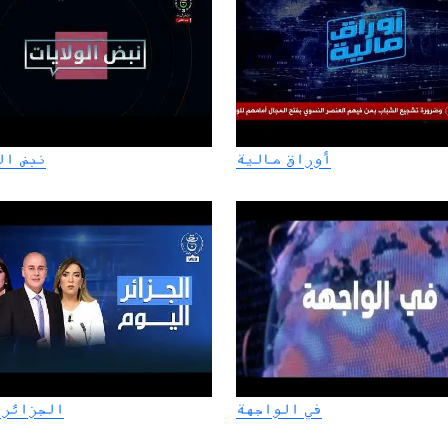
أوراق مالية
نبض ال
في الواجهة
الجزائر 