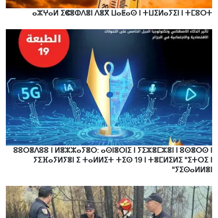
ⴰⵣⵖⴰⵍ ⵉⵞⴻⵀⴷⴻⵏ ⴷⴻⴳ ⵡⴰⵟⴰⵙ ⵏ ⵜⵡⵉⵍⴰⵢⵉⵏ ⵏ ⵜⵎⵓⵔⵜ
ⵓⵓⵔⴻⴷⵓⵓ ⵏ ⵍⴻⵣⵣⴰⵢⴻⵔ: ⴰⵙⵏⴻⵔⵏⵉ ⵏ ⵢⵉⵣⴻⵎⵣⴻⵏ ⵏ ⵓⵙⴻⵔⵙ ⵏ
ⵢⵉⴼⴰⵢⵍⵢⴻⵏ ⵉ ⵜⴰⵍⵍⵉⵜ ⵜⵉⵙ 19 ⵏ ⵜⴻⵎⵍⵉⵍⵉ "ⵉⵜⵔⵉ ⵏ
ⵢⵉⵙⴰⵍⵍⴻⵏ"