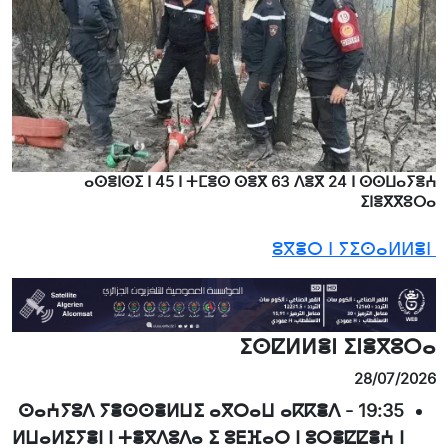
ⴰⵙⴻⵏⵙⵉ ⵏ 45 ⵏ ⵜⵎⴻⵙ ⵙⴻⴳ 63 ⴷⴻⴳ 24 ⵏ ⵙⵙⵡⴰⵢⴻⵄ
ⵉⵏⴻⴳⴳⵓⵔⴰ
ⵓⴳⴻⵔ ⵏ ⵢⵉⵙⴰⵍⵍⴻⵏ
ⵉⵙⵇⵍⵍⴻⵏ ⵉⵏⴻⴳⵓⵔⴰ
28/07/2026
ⵙⴰⵄⵢⵓⴷ ⵢⴻⵙⵙⴻⵍⵡⵉ ⴰⴳⵔⴰⵡ ⴰⴽⴽⴻⴷ
-
19:35
ⵍⵡⴰⵍⵉⵢⴻⵏ ⵏ ⵜⴻⴳⴷⵓⴷⴰ ⵉ ⵓⴹⴼⴰⵔ ⵏ ⵓⵔⴻⵇⵇⴻⵄ ⵏ