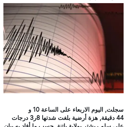
سجلت, اليوم الاربعاء على الساعة 10 و
44 دقيقة, هزة أرضية بلغت شدتها 8ر3 درجات
على سلم ريشتر بولاية باتنة, حسب ما أفاد به بيان