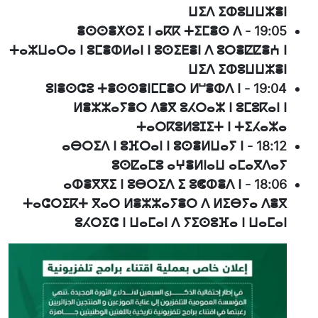
ⵡⵉⴷ ⵉⵀⵓⵡⵡⵣⴻⵏ
ⴻⵙⵙⴻⵅⵙⵉ ⵏ ⴰⴽⴽ ⵜⵉⵎⴻⵙ ⴷ
-
19:05
ⵜⴰⵣⵡⴰⵔⴰ ⵏ ⵓⵎⴻⵀⵍⴰⵏ ⵏ ⵓⵙⵉⴹⴻⵏ ⴷ ⵓⵔⴻⵇⵇⴻⵄ ⵏ
ⵡⵉⴷ ⵉⵀⵓⵡⵡⵣⴻⵏ
ⵓⵏⴻⵙⵛⵓ ⵜⴻⵙⵙⴻⵏⵎⵎⴻⵔ ⵍⵯⴻⵀⴷ ⵏ
-
19:04
ⵍⴻⵣⵣⴰⵢⴻⵔ ⴷⴻⴳ ⵓⵃⵔⴰⵣ ⵏ ⵓⵎⵓⴽⴰⵏ ⵏ
ⵜⴰⵔⴽⵓⵍⵓⵊⵉⵜ ⵏ ⵜⵉⵃⴰⵣⴰ
ⴰⴱⵔⵉⴷ ⵏ ⵓⴼⵔⴰⵏ ⵏ ⵓⵙⴻⵍⵡⴰⵢ ⵏ
-
18:12
ⵓⵙⵇⴰⵎⵓ ⴰⵖⴻⵍⵏⴰⵡ ⴰⵎⴰⴳⴷⴰⵢ
ⴰⵀⴻⴳⴳⵉ ⵏ ⵓⴱⵔⵉⴷ ⵉ ⵓⵞⵀⴻⴷ ⵏ
-
18:06
ⵜⴰⵛⵔⵉⴽⵜ ⴳⴰⵔ ⵍⴻⵣⵣⴰⵢⴻⵔ ⴷ ⵍⵉⴱⵢⴰ ⴷⴻⴳ
ⵓⵃⵔⵉⵛ ⵏ ⵡⴰⵎⴰⵏ ⴷ ⵢⵉⵙⵓⴼⴰ ⵏ ⵡⴰⵎⴰⵏ