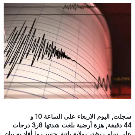
سجلت, اليوم الاربعاء على الساعة 10 و
44 دقيقة, هزة أرضية بلغت شدتها 8ر3 درجات
على سلم ريشتر بولاية باتنة, حسب ما أفاد به بيان