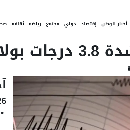
أخبار الوطن
إقتصاد
دولي
مجتمع
رياضة
ثقافة
صحة
ية باتنة
Linked
Email
F
آخ
26