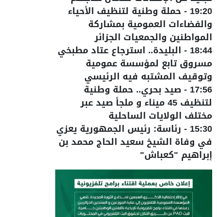
19:20
-
حملة وطنية لتنظيف الأحياء
والفضاءات العمومية بمشاركة
المواطنين والجمعيات الجزائر
18:44
-
البليدة.. استرجاع عتاد مطبخي
مسروق تابع لمؤسسة عمومية
وتوقيف المشتبه فيه الرئيسي
17:56
-
صيد بحري.. حملة وطنية
لتنظيف 45 ميناء و ملجأ صيد عبر
مختلف الولايات الساحلية
15:30
-
رئاسة: رئيس الجمهورية يعزي
في وفاة الشيخ سعيد الحاج محمد بن
إبراهيم "كعباش"