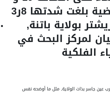
44 دقيقة, هزة أرضية بلغت شدتها 8ر3
تر بولاية باتنة,
يان لمركز البحث في
اء الفلكية
ة على بعد 6 كلم جنوب-غرب عين جاسر بذات الولاية, مثل ما أوضحه نفس