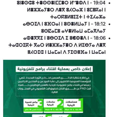
ⵓⵏⴻⵙⵛⵓ ⵜⴻⵙⵙⴻⵏⵎⵎⴻⵔ ⵍⵯⴻⵀⴷ ⵏ
-
19:04
ⵍⴻⵣⵣⴰⵢⴻⵔ ⴷⴻⴳ ⵓⵃⵔⴰⵣ ⵏ ⵓⵎⵓⴽⴰⵏ ⵏ
ⵜⴰⵔⴽⵓⵍⵓⵊⵉⵜ ⵏ ⵜⵉⵃⴰⵣⴰ
ⴰⴱⵔⵉⴷ ⵏ ⵓⴼⵔⴰⵏ ⵏ ⵓⵙⴻⵍⵡⴰⵢ ⵏ
-
18:12
ⵓⵙⵇⴰⵎⵓ ⴰⵖⴻⵍⵏⴰⵡ ⴰⵎⴰⴳⴷⴰⵢ
ⴰⵀⴻⴳⴳⵉ ⵏ ⵓⴱⵔⵉⴷ ⵉ ⵓⵞⵀⴻⴷ ⵏ
-
18:06
ⵜⴰⵛⵔⵉⴽⵜ ⴳⴰⵔ ⵍⴻⵣⵣⴰⵢⴻⵔ ⴷ ⵍⵉⴱⵢⴰ ⴷⴻⴳ
ⵓⵃⵔⵉⵛ ⵏ ⵡⴰⵎⴰⵏ ⴷ ⵢⵉⵙⵓⴼⴰ ⵏ ⵡⴰⵎⴰⵏ