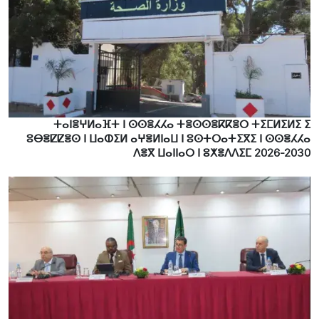
ⵜⴰⵏⴻⵖⵍⴰⴼⵜ ⵏ ⵙⵙⴻⵃⵃⴰ ⵜⴻⵙⵙⴻⴽⴽⴻⵔ ⵜⵉⵎⵍⵉⵍⵉ ⵉ
ⵓⴱⴻⵇⵇⴻⵙ ⵏ ⵡⴰⵀⵉⵍ ⴰⵖⴻⵍⵏⴰⵡ ⵏ ⵓⵙⵜⵔⴰⵜⵉⴳⵉ ⵏ ⵙⵙⴻⵃⵃⴰ
ⴷⴻⴳ ⵡⴰⵏⵏⴰⵔ ⵏ ⵓⵅⴻⴷⴷⵉⵎ 2026-2030