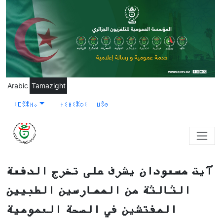
Skip to main content
Arabic
Tamazight
ⵉⵎⴻⵥⵍⴰ
ⵜⵉⵍⵉⵥⵔⵉ ⵏ ⵡⴻⴱ
آيت مسعودان يشرف على تخرج الدفعة
الثالثة من الممارسين الطبيين
المفتشين في الصحة العمومية