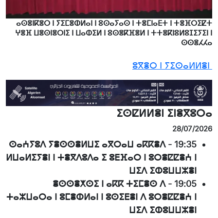
ⴰⵙⴻⵏⴽⴻⵔ ⵏ ⵢⵉⵎⴻⵀⵍⴰⵏ ⵏ ⵓⵙⴰⵢⴰⵙ ⵏ ⵜⴻⵎⵏⴰⴹⵜ ⵏ ⵜⴻⴼⵔⵉⵇⵜ
ⵖⴻⴼ ⵡⴻⵙⵏⴻⵔⵏⵉ ⵏ ⵡⴰⵀⵉⵍ ⵏ ⵓⵙⴻⴽⴼⴻⵍ ⵏ ⵜⵜⴻⴽⵏⵓⵍⵓⵊⵉⵢⵉⵏ ⵏ
ⵙⵙⴻⵃⵃⴰ
ⵓⴳⴻⵔ ⵏ ⵢⵉⵙⴰⵍⵍⴻⵏ
ⵉⵙⵇⵍⵍⴻⵏ ⵉⵏⴻⴳⵓⵔⴰ
28/07/2026
ⵙⴰⵄⵢⵓⴷ ⵢⴻⵙⵙⴻⵍⵡⵉ ⴰⴳⵔⴰⵡ ⴰⴽⴽⴻⴷ
-
19:35
ⵍⵡⴰⵍⵉⵢⴻⵏ ⵏ ⵜⴻⴳⴷⵓⴷⴰ ⵉ ⵓⴹⴼⴰⵔ ⵏ ⵓⵔⴻⵇⵇⴻⵄ ⵏ
ⵡⵉⴷ ⵉⵀⵓⵡⵡⵣⴻⵏ
ⴻⵙⵙⴻⵅⵙⵉ ⵏ ⴰⴽⴽ ⵜⵉⵎⴻⵙ ⴷ
-
19:05
ⵜⴰⵣⵡⴰⵔⴰ ⵏ ⵓⵎⴻⵀⵍⴰⵏ ⵏ ⵓⵙⵉⴹⴻⵏ ⴷ ⵓⵔⴻⵇⵇⴻⵄ ⵏ
ⵡⵉⴷ ⵉⵀⵓⵡⵡⵣⴻⵏ