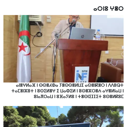
ⴰⵔⵏⵓ ⵖⴻⵔ
ⴰⵏⴻⵖⵍⴰⴼ ⵏ ⵙⵙⴻⵃⵀⴰ ⵢⴻⵙⵙⴻⵍⵡⵉ ⴰⵙⴻⵏⴽⴻⵔ ⵏ ⴷⴷⵓⵕⵜ
ⵜⴰⵎⴻⵏⵣⵓⵜ ⵏ ⵓⵙⵉⵍⴻⵖ ⵉ ⵡⴰⵀⵉⵍ ⵏ ⵓⵙⴻⵣⵔⴻⵄ ⴰⵖⴻⵍⵏⴰⵡ ⵏ
ⵓⵏⴰⴳⵔⴰⵡ ⵏ ⵓⴼⴰⵢⵍⵓ ⵏ ⵜⴻⵙⵏⵉⵊⵊⵉⵜ ⵓⵙⴻⵍⴽⵓⵎ