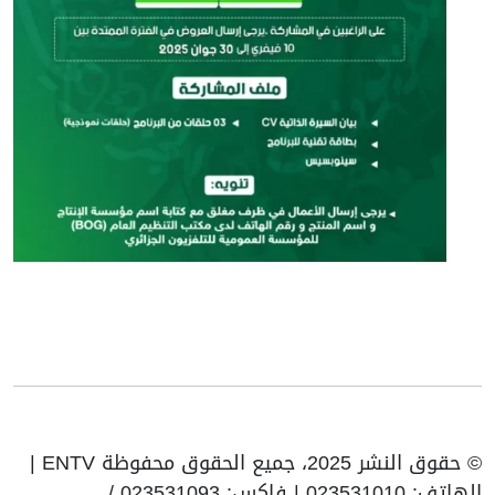
© حقوق النشر 2025، جميع الحقوق محفوظة ENTV |
الهاتف: 023531010 | فاكس: 023531093 /