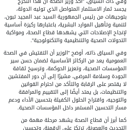
وفي ذات السياق، "أكد وزير الصحة أن هذا التخرج
يجسد ثمار الاستثمار المتواصل الذي توليه الدولة،
بتوجيهات من رئيس الجمهورية السيد عبد المجيد تبون،
لتنمية وتأهيل الموارد البشرية، باعتبارها ركيزة أساسية
لإنجاح الإصلاحات التي يشهدها قطاع الصحة، ومواكبة
التحولات الصحية والتنظيمية والتكنولوجية".
وفي السياق ذاته، أوضح "الوزير أن التفتيش في الصحة
العمومية يعد من الركائز الأساسية لضمان حسن سير
المؤسسات الصحية، وتعزيز الحوكمة، وترسيخ ثقافة
الجودة وسلامة المرضى، مشيرًا إلى أن دور المفتشين
لا يقتصر على الرقابة والتأكد من احترام القوانين
والتنظيمات، بل يمتد أيضًا إلى التقييم والمرافقة
والتوجيه، واقتراح الحلول الكفيلة بتحسين الأداء ودعم
مسار التحسين المستمر داخل المؤسسات الصحية.
كما أبرز أن قطاع الصحة يشهد مرحلة مهمة من
التحديث والعصرنة، ترتكز على الرقمنة، وتحسين