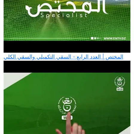
المختص | العدد الرابع - السقي التكميلي والسقي الكلي