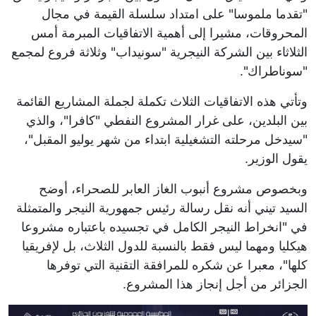
"تقدما ملموسا" على امتداد سلسلة القيمة في مجال
المحروقات، مشيرا إلى أهمية الاتفاقيات المبرمة أمس
الثلاثاء بين الشركة النيجرية "سونيداب" وثلاثة فروع لمجمع
"سوناطراك".
وتأتي هذه الاتفاقيات الثلاث تكملة لجملة المشاريع القائمة
بين البلدين، على غرار المشروع النفطي "كافرا"، والذي
"سيدخل مرحلته التشغيلية ابتداء من شهر يوليو المقبل"،
يقول الوزير.
وبخصوص مشروع أنبوب الغاز العابر للصحراء، أوضح
السيد تيني أنه نقل رسالة رئيس جمهورية النيجر والمتمثلة
في "انخراط النيجر الكامل في تجسيده باعتباره مشروعا
هيكليا ومهما ليس فقط بالنسبة للدول الثلاث، بل لإفريقيا
كلها"، معبرا عن شكره للمرافقة التقنية التي توفرها
الجزائر من أجل إنجاز هذا المشروع.