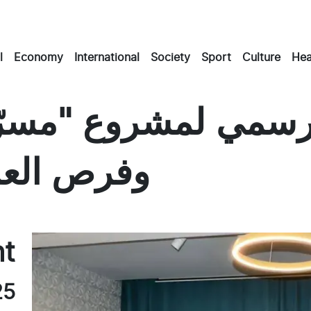
l
Economy
International
Society
Sport
Culture
Hea
لرسمي لمشروع "مسرّع
وفرص العم
Masto
Emai
Fac
nt
25