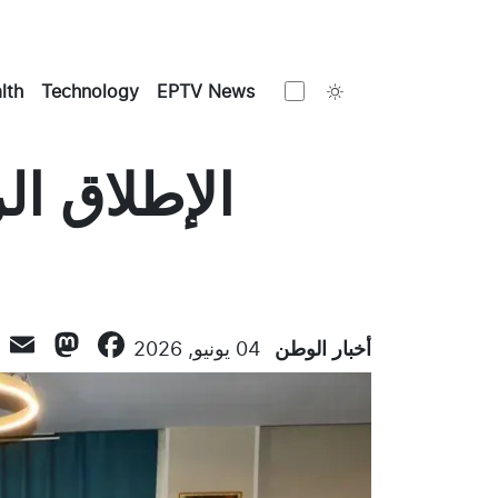
Toggle theme
lth
Technology
EPTV News
الإطلاق ا
don
l
ebook
أخبار الوطن
04 يونيو, 2026