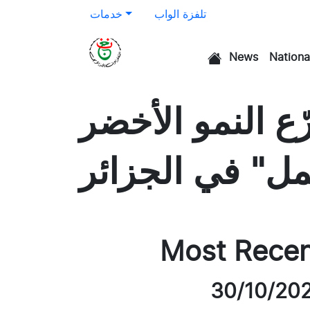
تلفزة الواب
خدمات
News
Nationa
الرئيسية
 النمو الأخضر
ل" في الجزائر
Most Rece
30/10/20