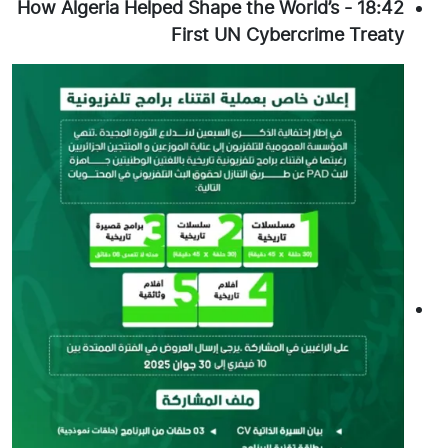
How Algeria Helped Shape the World’s
-
18:42
First UN Cybercrime Treaty