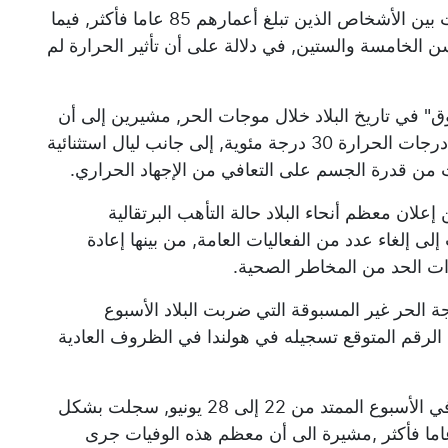
وأكدت الوزارة أن نحو 530 من الوفيات سجلت بين الأشخاص الذين تبلغ أعمارهم 85 عاما فأكثر, فيما
هم دون سن الخامسة والستين, في دلالة على أن تأثير الحرارة لم
ق" في تاريخ البلاد خلال موجات الحر, مشيرين إلى أن
بلجيكا شهدت سبعة أيام متتالية تجاوزت خلالها درجات الحرارة 30 درجة مئوية, إلى جانب ليال استثنائية
من قدرة الجسم على التعافي من الإجهاد الحراري.
2 يونيو, بعد يوم من إعلان معظم أنحاء البلاد حالة التأهب البرتقالية
ى إلغاء عدد من الفعاليات العامة, من بينها إعادة
ءات الحد من المخاطر الصحية.
 الحر غير المسبوقة التي ضربت البلاد الأسبوع
لة وفاة زائدة عن الرقم المتوقع تسجيله في هولندا في الظروف العادية
وقالت السلطات الصحية إن الوفيات الزائدة, في الأسبوع الممتد من 22 إلى 28 يونيو, سجلت بشكل
سي بين الأشخاص الذين تبلغ أعمارهم 80 عاما فأكثر ,مشيرة الى أن معظم هذه الوفيات جرى