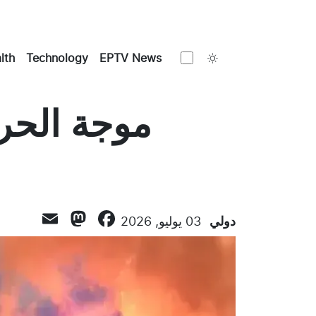
Toggle theme
lth
Technology
EPTV News
todon
mail
Facebook
دولي
03 يوليو, 2026