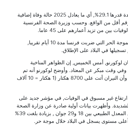
وأفادت هيئة الصحة الفرنسية بأن الزيادة الجديدة قدرها 29.1%, أي ما يعادل 2025 حالة وفاة إضافية
لرقم أقل من الواقع. وحسب وزيرة الصحة الفرنسية
 بين من تزيد أعمارهم على 45 عاما.
وتعكس نسبة الـ30% حجم التداعيات الصحية لموجة الحر التي ضربت فرنسا مدة 10 أيام تقريبا,
ن لوكورنو, أمس الخميس, إن الظواهر المناخية
وفي وقت مبكر عن المعتاد. وأوضح لوكورنو أنه تم
تسجيل 7 آلاف حريق غابات منذ بداية الموسم, وأن النيران أتت على 8700 هكتار (1 هكتار = 10 آلاف
ارتفاع غير مسبوق في الوفيات, في مؤشر جديد على
 الشديدة. وأظهرت بيانات أولية صادرة عن وزارة الصحة
البلجيكية أن البلاد سجلت 1222 وفاة زائدة عن المعدل الطبيعي بين 18 و29 جوان , بزيادة بلغت 39%
و أعلى مستوى يسجل في البلاد خلال موجة حر.