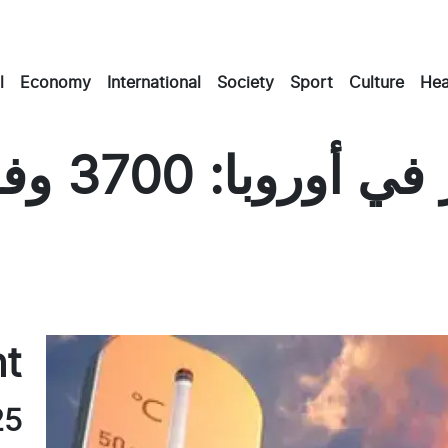
l
Economy
International
Society
Sport
Culture
Hea
موجة الح
Mas
E
nt
25