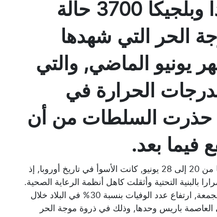
سجلت فرنسا وهولندا وبلجيكا 3700 حالة
جة الحر التي شهدها
ر يونيو الماضي, والتي
درجات الحرارة في
ين حذرت السلطات من أن
ع فيما بعد.
وقال خبراء أن موجة الحر, التي استمرت تقريبا من 20 إلى 28 يونيو, كانت الأسوأ في تاريخ أوروبا, إذ
ا بالبنية التحتية وأثقلت كاهل أنظمة الرعاية الصحية.
وفي فرنسا, أعلنت هيئة الصحة العامة, اليوم الجمعة, ارتفاع عدد الوفيات بنسبة 30% في البلاد خلال
ن 22 إلى 28 يونيو, وبنسبة 62% في العاصمة باريس وحدها, وذلك في ذروة موجة الحر