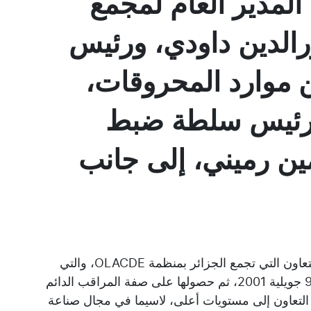
لمدير العام لمجمع
الدين داودي، ورئيس
ين موارد المحروقات،
ورئيس سلطة ضبط
ين رميني، إلى جانب
وخلال هذا اللقاء، استعرض الطرفان علاقات التعاون التي تجمع الجزائر بمنظمة OLACDE، والتي
تعززت منذ انضمام الجزائر كعضو مراقب في 9 جويلية 2001، ثم حصولها على صفة المراقب الدائم
 بهذا التعاون إلى مستويات أعلى، لاسيما في مجال صناعة