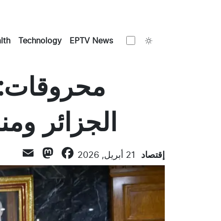
Toggle theme
lth
Technology
EPTV News
محروقات: ا
الجزائر ومنظ
todon
ail
acebook
إقتصاد
21 أبريل, 2026