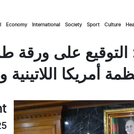
l
Economy
International
Society
Sport
Culture
Hea
لتوقيع على ورقة طر
مة أمريكا اللاتينية و
Mas
Em
F
nt
25