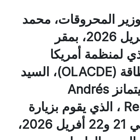
 وزير المحروقات، محمد
عرقاب، الثلاثاء 21 أفريل 2026، بمقر
يذي لمنظمة أمريكا
اللاتينية والكاريبي للطاقة (OLACDE)، السيد
أندريس ريبوليدو سميتمانز Andrés
Rebolledo Smitmans ، الذي يقوم بزيارة
عمل إلى الجزائر يومي 21 و22 أفريل 2026،