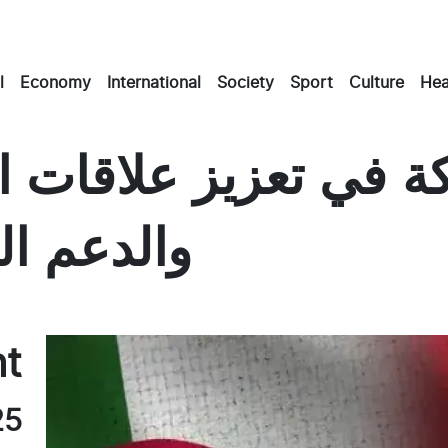
l
Economy
International
Society
Sport
Culture
Hea
ة في تعزيز علاقات ا
والدعم الم
Masto
Emai
Fac
nt
25