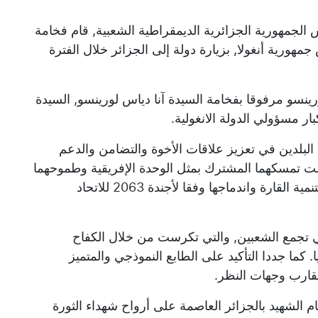
 الجمهورية الجزائرية الديمقراطية الشعبية, قام فخامة
هورية أنغولا, بزيارة دولة إلى الجزائر خلال الفترة
ينسو مرفوقا بفخامة السيدة آنا دياس لورينسو, السيدة
ار مسؤولي الدولة الانغولية.
لبلدين في تعزيز علاقات الأخوة والتضامن والدعم
عكست تمسكهما المشترك بمثل الوحدة الإفريقية وطموحهما
إلى ترقية تعاون معزز ومفيد للطرفين, خدمة لتنمية القارة واندماجها وفقا لأجندة 2063 للاتحاد
لتي تجمع الشعبين, والتي تكرست من خلال الكفاح
كما جددا التأكيد على الطابع النموذجي والمتميز
وتقارب وجهات النظر.
م الشهيد بالجزائر العاصمة على أرواح شهداء الثورة