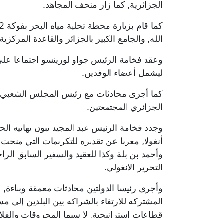
الجزائرية, كما زار متحف المجاهد.
الله, والجامع الكبير بالجزائر والقاعدة المركزية 
وعقد فخامة الرئيس جواو لورينسو اجتماعا على 
ليشمل أعضاء الوفدين.
كما أجرى محادثات مع رئيس المجلس الشعبي ال
الجزائري المجتمعتين.
وجدد فخامة الرئيس عبد المجيد تبون تهانيه ال
أنغولا, معربا عن تقديره للتكريمات التي منحت
وأحمد بن بلة وكذا للعقيد والسفير السابق الر
التحرير الانغولي.
وأجرى رئيسا الدولتين محادثات معمقة وبناءة, است
المشتركة للارتقاء بالشراكة بين البلدين إلى م
قطاعات استراتيجية, لا سيما المحروقات والفلا