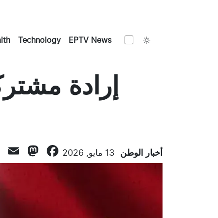
Toggle theme
lth
Technology
EPTV News
إرادة مشترك
don
l
ebook
أخبار الوطن
13 مايو, 2026