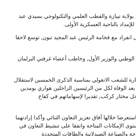
كما قام بزيارة محطة تحلية مياه البحر بفوكة 2 بولاية تيبازة والقطب العلمي والتكنولوجي بسيدي عبد
للإمداد بالناحية العسكرية الأولى.
انفراد مع فخامة الرئيس عبد المجيد تبون, توسع لاحقا
وطني والوزير الأول, وخاطب أعضاء غرفتي البرلمان
حارة للشعب الانغولي بمناسبة الذكرى الخمسين لاستقلال
 بعد الوفاة لكل من الرئيسين الراحلين هواري بومدين
احل مختار كركب, تقديرا لإسهاماتهم في كفاح
عرضا خلالها آفاق تعزيز التعاون الثنائي وأكدا إرادتهما
ستوى الإمكانات المتاحة واتفقا على تنشيط التعاون في
حة والصناعة الصيدلانية والطاقات المتجددة