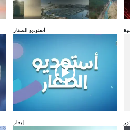
ية
أستوديو الصغار
ور
إبحار