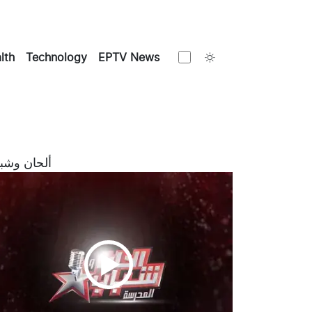
Toggle theme
lth
Technology
EPTV News
ألحان وشب