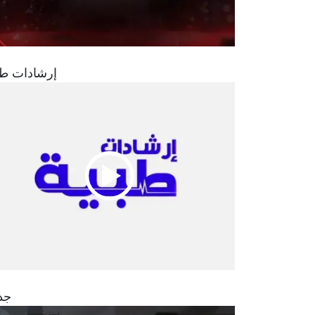
إرشادات طب
جذ