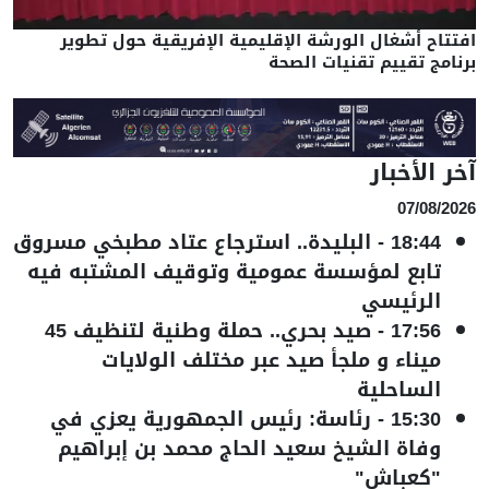
افتتاح أشغال الورشة الإقليمية الإفريقية حول تطوير
برنامج تقييم تقنيات الصحة
آخر الأخبار
07/08/2026
18:44
-
البليدة.. استرجاع عتاد مطبخي مسروق
تابع لمؤسسة عمومية وتوقيف المشتبه فيه
الرئيسي
17:56
-
صيد بحري.. حملة وطنية لتنظيف 45
ميناء و ملجأ صيد عبر مختلف الولايات
الساحلية
15:30
-
رئاسة: رئيس الجمهورية يعزي في
وفاة الشيخ سعيد الحاج محمد بن إبراهيم
"كعباش"