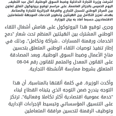
أشرفت وزيرة التجارة الداخلية وضبط السوق الوطنية, آمال عبد اللطيف,
اليوم الخميس بالجزائر العاصمة, على مراسم توقيع بروتوكول اتفاق تعاون
بين المركز الوطني للسجل التجاري والغرفة الجزائرية للتجارة والصناعة,
بهدف تعزيز التكامل بين الهيئتين وتطوير الخدمات الموجهة للمتعاملين
الاقتصاديين, حسبما أفاد به بيان للوزارة.
وجرى توقيع هذا البروتوكول على هامش أشغال اللقاء
الوطني المشترك بين الهيئتين المنظم تحت شعار "دمج
الخدمات ورقمنة المسارات ..شراكة وتكامل", وذلك في
إطار تنفيذ توصيات اللقاء الوطني المتعلق بتحسين
مناخ الأعمال وضبط السوق الوطنية, وبعد المصادقة
على القانون المعدل والمتمم للقانون رقم 04-08
المتعلق بشروط ممارسة الأنشطة التجارية.
وأكدت الوزيرة, في كلمة ألقتها بالمناسبة, أن هذا
التوجه يندرج ضمن التوجه الذي يتبناه القطاع لبناء
"خدمة عمومية اقتصادية أكثر تكاملا وفعالية", ترتكز
على التنسيق المؤسساتي وتبسيط الإجراءات الإدارية
وتوظيف الرقمنة لتحسين مرافقة المتعاملين