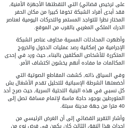
على ترخيص قضائي) التي التقطتها الأجهزة الأمنية,
فقد أبدى أفراد الشبكة تخوفا كبيرا من مكان الحفر
المختار نظرا للتواجد المستمر والتحركات اليومية لعناصر
الدرك الملكي المغربي بالقرب من الموقع.
وأظهرت المحادثات المسربة مخاوف عناصر الشبكة
الإجرامية من إمكانية رصد عمليات الدخول والخروج
المتكررة للأشخاص المكلفين بالبناء, حيث ورد في إحدى
المكالمات ما مفاده أنهم يخشون اكتشاف الأمر.
وفي السياق ذاته, كشفت المقاطع الصوتية التي
أخضعتها الشرطة الإسبانية للتحليل تقدم الأشغال بش
كل نسبي في هذه البنية التحتية السرية, حيث صرح أحد
المتورطين بوجود حاجة ماسة لإتمام مسافة تصل إلى
40 مترا من جهة مدينة سبتة.
وأشار التقرير القضائي إلى أن الغرض الرئيسي من
إحداث هذا النفق الثالث كان يكمن في فرض نوع من