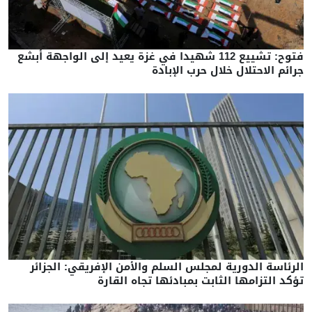
فتوح: تشييع 112 شهيدا في غزة يعيد إلى الواجهة أبشع
جرائم الاحتلال خلال حرب الإبادة
الرئاسة الدورية لمجلس السلم والأمن الإفريقي: الجزائر
تؤكد التزامها الثابت بمبادئها تجاه القارة