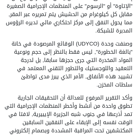
"الإتاوة" أو "الرسوم" على المنظمات الإجرامية الصغيرة
مقابل كل كيلوغرام من الحشيش يتم تمريره عبر المقر,
مما يحول النفق إلى مركز احتكاري مالي تديره الرؤوس
المدبرة للشبكة.
وصنفت وحدة (UDYCO) الوقائع المرصودة في خانة
"بالغة الخطورة", ليس فقط بالنظر إلى حجم ونوعية
المواد المخدرة التي جرى حجزها سابقا, بل لدرجة
التعقيد واللوجستيك والتطور التقني المعتمد في
تشييد هذه الأنفاق, الأمر الذي يبرز مدى تواطئ
سلطات المخزن.
وأكد التقرير المرفوع للعدالة أن التحقيقات الجارية
تطوق واحدة من أنشط وأخطر المنظمات الإجرامية التي
تمد أذرعها في جنوب شبه الجزيرة الإيبيرية, لافتا في
الوقت نفسه إلى الإبقاء على النفقين السابقين
المكتشفين تحت المراقبة المشددة وبصمام إلكتروني